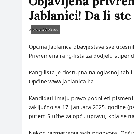
Objavljena privrem
Jablanici! Da li ste
piše:
prviklik
Foto: Edi Kevric
Općina Jablanica obavještava sve učesnik
Privremena rang-lista za dodjelu stipe
Rang-lista je dostupna na oglasnoj tabli 
Općine www.jablanica.ba.
Kandidati imaju pravo podnijeti pismeni
zaključno sa 17. januara 2025. godine (
putem Službe za opću upravu, koja se nal
Nakon razmatranja svih prigovora, Općin