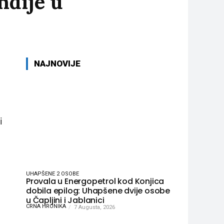
ndije u
NAJNOVIJE
i
UHAPŠENE 2 OSOBE
Provala u Energopetrol kod Konjica
dobila epilog: Uhapšene dvije osobe
u Čapljini i Jablanici
CRNA HRONIKA
7 Augusta, 2026