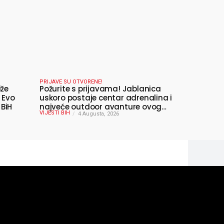
PRIJAVE SU OTVORENE!
iže
Požurite s prijavama! Jablanica
 Evo
uskoro postaje centar adrenalina i
 BiH
najveće outdoor avanture ovog
VIJESTI BIH
ljeta
4 Augusta, 2026