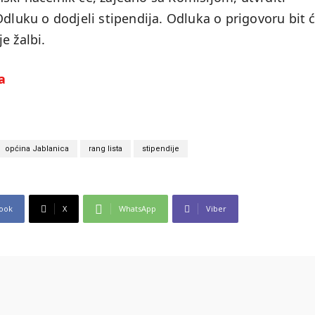
Odluku o dodjeli stipendija. Odluka o prigovoru bit 
e žalbi.
a
općina Jablanica
rang lista
stipendije
ook
X
WhatsApp
Viber