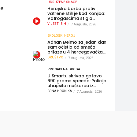
UDRUŽENE SNAGE
će
Herojska borba protiv
vatrene stihije kod Konjica:
Vatrogascima stigla
pomoć iz Sarajeva,
VIJESTI BIH
7 Augusta, 2026
helikopteri i Air Tractori
udružili snage
EKOLOŠKI HEROJ
Adnan Đelmo za jedan dan
sam očistio od smeća
prilaze u 4 hercegovačka
grada: “Danas nisam čistio
DRUŠTVO
7 Augusta, 2026
samo smeće, čistio sam
sliku o nama”
PRONAĐENA DROGA
U Smartu skrivao gotovo
690 grama speeda: Policija
uhapsila muškarca iz
Hercegovine
CRNA HRONIKA
7 Augusta, 2026