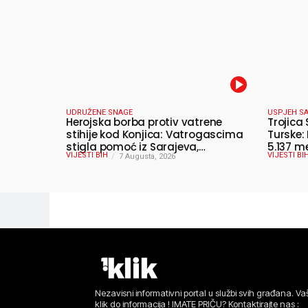
UDRUŽENE SNAGE
USPJEH SA
Herojska borba protiv vatrene
Trojica 
stihije kod Konjica: Vatrogascima
Turske:
stigla pomoć iz Sarajeva,
5.137 m
VIJESTI BIH
VIJESTI BI
helikopteri i Air Tractori udružili
7 Augusta, 2026
snage
Nezavisni informativni portal u službi svih građana. Vaš
klik do informacija ! IMATE PRIČU? Kontaktirajte nas :