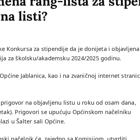
ena rang-lista za stipe
 na listi?
e Konkursa za stipendije da je donijeta i objavljena
ndija za školsku/akademsku 2024/2025 godinu.
Općine Jablanica, kao i na zvaničnoj internet stranic
 prigovor na objavljenu listu u roku od osam dana,
petak). Prigovori se upućuju Općinskom načelniku
azi u Šalter sali Općine.
ski načelnik će, zajedno sa Komisijom, utvrditi