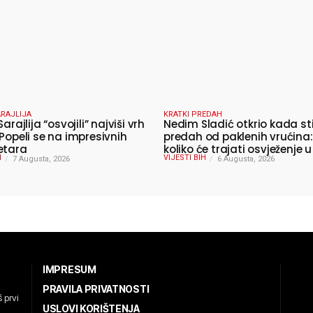
RAJLIJA
KRATKI PREDAH
Sarajlija “osvojili” najviši vrh
Nedim Sladić otkrio kada st
 Popeli se na impresivnih
predah od paklenih vrućina:
etara
koliko će trajati osvježenje u
H
VIJESTI BIH
7 Augusta, 2026
6 Augusta, 2026
IMPRESUM
PRAVILA PRIVATNOSTI
 prvi
USLOVI KORIŠTENJA