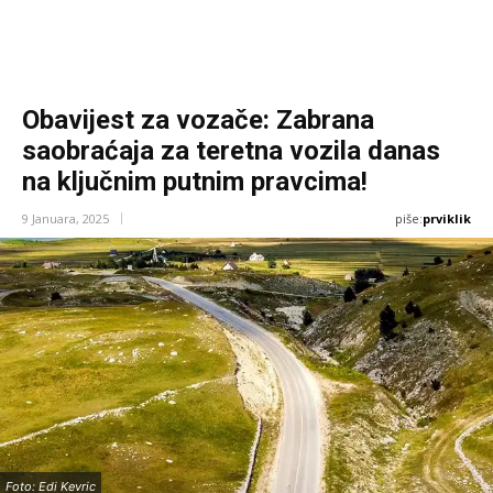
Obavijest za vozače: Zabrana
saobraćaja za teretna vozila danas
na ključnim putnim pravcima!
piše:
prviklik
9 Januara, 2025
Foto: Edi Kevric