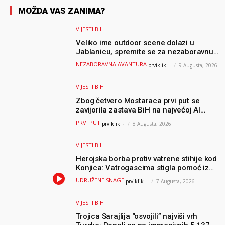
MOŽDA VAS ZANIMA?
VIJESTI BIH
Veliko ime outdoor scene dolazi u
Jablanicu, spremite se za nezaboravnu
avanturu (VIDEO) !
NEZABORAVNA AVANTURA
prviklik
-
9 Augusta, 2026
VIJESTI BIH
Zbog četvero Mostaraca prvi put se
zavijorila zastava BiH na najvećoj AI
olimpijadi, a sada je njihov mentor
PRVI PUT
prviklik
-
8 Augusta, 2026
postao član komiteta Međunarodne
olimpijade iz...
VIJESTI BIH
Herojska borba protiv vatrene stihije kod
Konjica: Vatrogascima stigla pomoć iz
Sarajeva, helikopteri i Air Tractori
UDRUŽENE SNAGE
prviklik
-
7 Augusta, 2026
udružili snage
VIJESTI BIH
Trojica Sarajlija “osvojili” najviši vrh