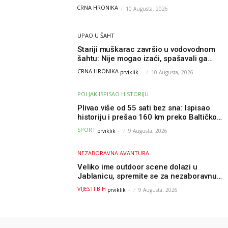
osobe zadobile teške tjelesne povrede
CRNA HRONIKA
10 Augusta, 2026
UPAO U ŠAHT
Stariji muškarac završio u vodovodnom
šahtu: Nije mogao izaći, spašavali ga
vatrogasci
CRNA HRONIKA
prviklik
-
10 Augusta, 2026
POLJAK ISPISAO HISTORIJU
Plivao više od 55 sati bez sna: Ispisao
historiju i prešao 160 km preko Baltičkog
mora – a podvig posvetio djeci oboljeloj
SPORT
prviklik
-
9 Augusta, 2026
od raka
NEZABORAVNA AVANTURA
Veliko ime outdoor scene dolazi u
Jablanicu, spremite se za nezaboravnu
avanturu (VIDEO) !
VIJESTI BIH
prviklik
-
9 Augusta, 2026