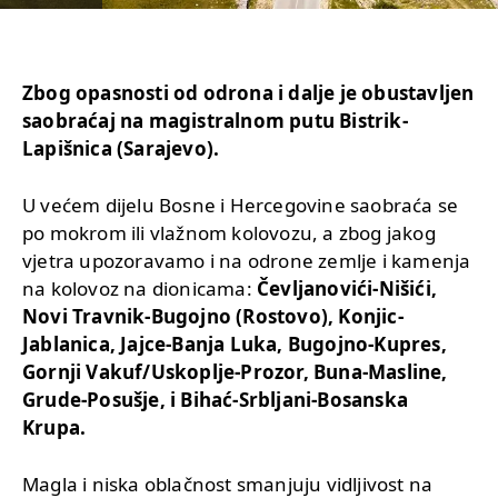
Zbog opasnosti od odrona i dalje je obustavljen
saobraćaj na magistralnom putu Bistrik-
Lapišnica (Sarajevo).
U većem dijelu Bosne i Hercegovine saobraća se
po mokrom ili vlažnom kolovozu, a zbog jakog
vjetra upozoravamo i na odrone zemlje i kamenja
na kolovoz na dionicama:
Čevljanovići-Nišići,
Novi Travnik-Bugojno (Rostovo), Konjic-
Jablanica, Jajce-Banja Luka, Bugojno-Kupres,
Gornji Vakuf/Uskoplje-Prozor, Buna-Masline,
Grude-Posušje, i Bihać-Srbljani-Bosanska
Krupa.
Magla i niska oblačnost smanjuju vidljivost na