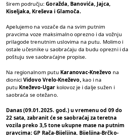
širem području:
Goražda, Banovića, Jajca,
Kiseljaka, Kreševa i Glamoča.
Apelujemo na vozače da na svim putnim
pravcima voze maksimalno oprezno i da vožnju
prilagode trenutnim uslovima na putu. Molimo i
ostale učesnike u saobraćaju da budu oprezni i da
poštuju sve saobraćajne propise.
Na regionalnom putu
Karanovac-Kneževo
na
dionici
Vidovo Vrelo-Kneževo,
kao i na
putu
Kneževo-Ugar
kolovoz je i dalje sužen i
saobraća se otežano.
Danas (09.01.2025. god.) u vremenu od 09 do
22 sata, zabranit će se saobraćaj za teretna
vozila preko 3,5 tone ukupne mase na putnim
pravcima: GP Rača-Bijeljina, Bijeljina-Brčko-