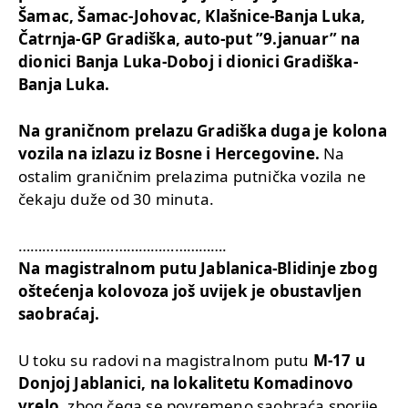
Šamac, Šamac-Johovac, Klašnice-Banja Luka,
Čatrnja-GP Gradiška, auto-put ”9.januar” na
dionici Banja Luka-Doboj i dionici Gradiška-
Banja Luka.
Na graničnom prelazu Gradiška duga je kolona
vozila na izlazu iz Bosne i Hercegovine.
Na
ostalim graničnim prelazima putnička vozila ne
čekaju duže od 30 minuta.
…………………………………………….
Na magistralnom putu Jablanica-Blidinje zbog
oštećenja kolovoza još uvijek je obustavljen
saobraćaj.
U toku su radovi na magistralnom putu
M-17 u
Donjoj Jablanici, na lokalitetu Komadinovo
vrelo,
zbog čega se povremeno saobraća sporije,