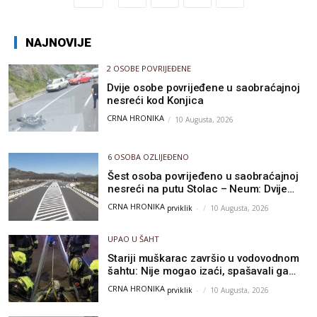
NAJNOVIJE
2 OSOBE POVRIJEĐENE
Dvije osobe povrijeđene u saobraćajnoj
nesreći kod Konjica
CRNA HRONIKA
10 Augusta, 2026
6 OSOBA OZLIJEĐENO
Šest osoba povrijeđeno u saobraćajnoj
nesreći na putu Stolac – Neum: Dvije
osobe zadobile teške tjelesne povrede
CRNA HRONIKA
prviklik
-
10 Augusta, 2026
UPAO U ŠAHT
Stariji muškarac završio u vodovodnom
šahtu: Nije mogao izaći, spašavali ga
vatrogasci
CRNA HRONIKA
prviklik
-
10 Augusta, 2026