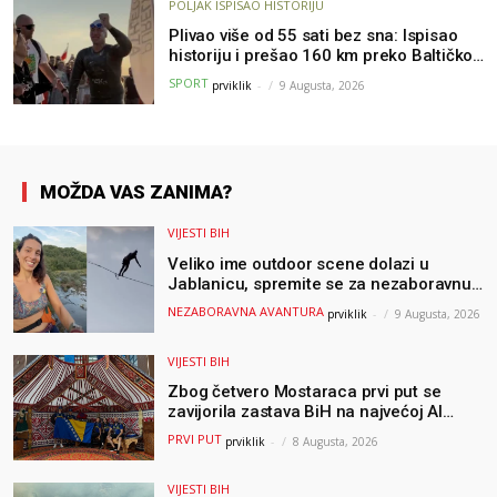
POLJAK ISPISAO HISTORIJU
Plivao više od 55 sati bez sna: Ispisao
historiju i prešao 160 km preko Baltičkog
mora – a podvig posvetio djeci oboljeloj
SPORT
prviklik
-
9 Augusta, 2026
od raka
MOŽDA VAS ZANIMA?
VIJESTI BIH
Veliko ime outdoor scene dolazi u
Jablanicu, spremite se za nezaboravnu
avanturu (VIDEO) !
NEZABORAVNA AVANTURA
prviklik
-
9 Augusta, 2026
VIJESTI BIH
Zbog četvero Mostaraca prvi put se
zavijorila zastava BiH na najvećoj AI
olimpijadi, a sada je njihov mentor
PRVI PUT
prviklik
-
8 Augusta, 2026
postao član komiteta Međunarodne
olimpijade iz...
VIJESTI BIH