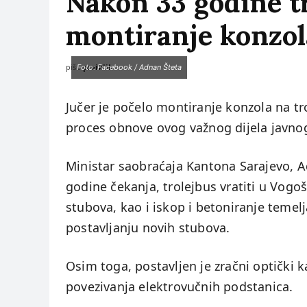
Nakon 33 godine tr
montiranje konzol
piše:
prviklik
Foto: Facebook / Adnan Šteta
Jučer je počelo montiranje konzola na t
proces obnove ovog važnog dijela javnog
Ministar saobraćaja Kantona Sarajevo, A
godine čekanja, trolejbus vratiti u Vogo
stubova, kao i iskop i betoniranje teme
postavljanju novih stubova.
Osim toga, postavljen je zračni optički k
povezivanja elektrovučnih podstanica.