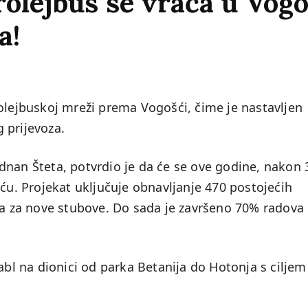
olejbus se vraća u Vogo
a!
rolejbuskoj mreži prema Vogošći, čime je nastavljen
 prijevoza.
dnan Šteta, potvrdio je da će se ove godine, nakon 
šću. Projekat uključuje obnavljanje 470 postojećih
lja za nove stubove. Do sada je završeno 70% radova
abl na dionici od parka Betanija do Hotonja s ciljem