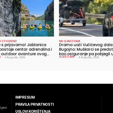
U OTVORENE!
NA QUADOVIMA
e s prijavama! Jablanica
Drama uoči Vučićevog dola
postaje centar adrenalina i
Bugojno: Muškarci se predst
 outdoor avanture ovog
kao osiguranje pa pobjegli
H
VIJESTI BIH
4 Augusta, 2026
4 Augusta, 2026
IMPRESUM
PRAVILA PRIVATNOSTI
 prvi
USLOVI KORIŠTENJA