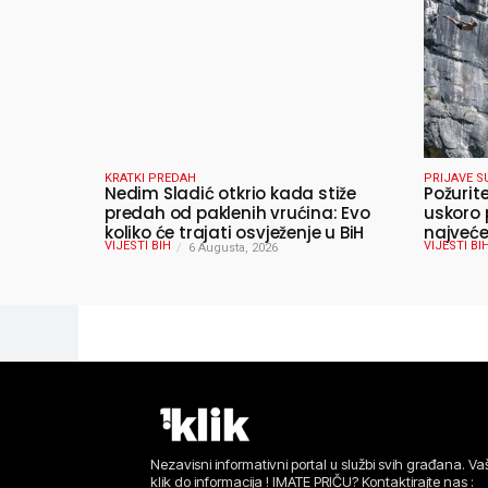
KRATKI PREDAH
PRIJAVE S
Nedim Sladić otkrio kada stiže
Požurit
predah od paklenih vrućina: Evo
uskoro 
koliko će trajati osvježenje u BiH
najveće
VIJESTI BIH
VIJESTI BI
6 Augusta, 2026
ljeta
Nezavisni informativni portal u službi svih građana. Vaš
klik do informacija ! IMATE PRIČU? Kontaktirajte nas :