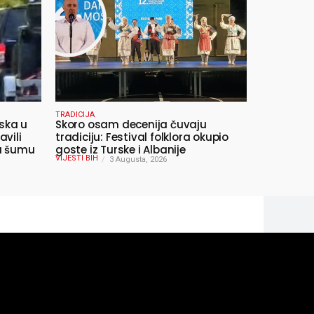
TRADICIJA
ska u
Skoro osam decenija čuvaju
avili
tradiciju: Festival folklora okupio
 u šumu
goste iz Turske i Albanije
VIJESTI BIH
3 Augusta, 2026