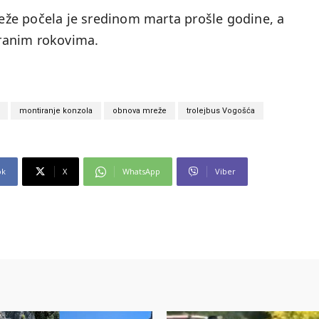
že počela je sredinom marta prošle godine, a
niranim rokovima.
montiranje konzola
obnova mreže
trolejbus Vogošća
ok
X
WhatsApp
Viber