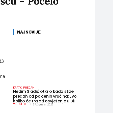
šću – Počelo
NAJNOVIJE
33
 na
KRATKI PREDAH
Nedim Sladić otkrio kada stiže
predah od paklenih vrućina: Evo
koliko će trajati osvježenje u BiH
VIJESTI BIH
6 Augusta, 2026