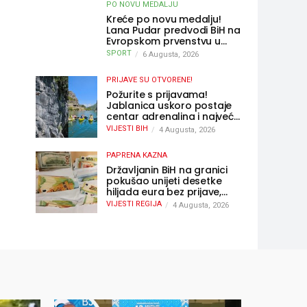
PO NOVU MEDALJU
Kreće po novu medalju!
Lana Pudar predvodi BiH na
Evropskom prvenstvu u
Parizu
SPORT
6 Augusta, 2026
PRIJAVE SU OTVORENE!
Požurite s prijavama!
Jablanica uskoro postaje
centar adrenalina i najveće
outdoor avanture ovog
VIJESTI BIH
4 Augusta, 2026
ljeta
PAPRENA KAZNA
Državljanin BiH na granici
pokušao unijeti desetke
hiljada eura bez prijave,
uslijedila “paprena” kazna
VIJESTI REGIJA
4 Augusta, 2026