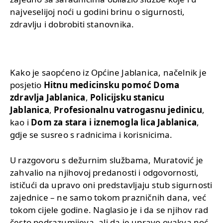
najveselijoj noći u godini brinu o sigurnosti,
zdravlju i dobrobiti stanovnika.
Kako je saopćeno iz Općine Jablanica, načelnik je
posjetio
Hitnu medicinsku pomoć Doma
zdravlja Jablanica
,
Policijsku stanicu
Jablanica
,
Profesionalnu vatrogasnu jedinicu
,
kao i
Dom za stara i iznemogla lica Jablanica
,
gdje se susreo s radnicima i korisnicima.
U razgovoru s dežurnim službama, Muratović je
zahvalio na njihovoj predanosti i odgovornosti,
ističući da upravo oni predstavljaju stub sigurnosti
zajednice – ne samo tokom prazničnih dana, već
tokom cijele godine. Naglasio je i da se njihov rad
često podrazumijeva, ali da je upravo ovakva noć