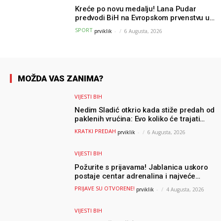
Kreće po novu medalju! Lana Pudar
predvodi BiH na Evropskom prvenstvu u
Parizu
SPORT
prviklik
-
6 Augusta, 2026
MOŽDA VAS ZANIMA?
VIJESTI BIH
Nedim Sladić otkrio kada stiže predah od
paklenih vrućina: Evo koliko će trajati
osvježenje u BiH
KRATKI PREDAH
prviklik
-
6 Augusta, 2026
VIJESTI BIH
Požurite s prijavama! Jablanica uskoro
postaje centar adrenalina i najveće
outdoor avanture ovog ljeta
PRIJAVE SU OTVORENE!
prviklik
-
4 Augusta, 2026
VIJESTI BIH