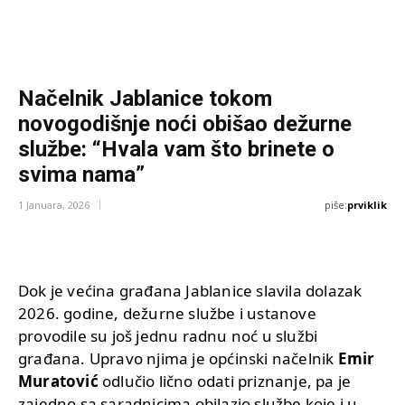
Načelnik Jablanice tokom
novogodišnje noći obišao dežurne
službe: “Hvala vam što brinete o
svima nama”
piše:
prviklik
1 Januara, 2026
Dok je većina građana Jablanice slavila dolazak
2026. godine, dežurne službe i ustanove
provodile su još jednu radnu noć u službi
građana. Upravo njima je općinski načelnik
Emir
Muratović
odlučio lično odati priznanje, pa je
zajedno sa saradnicima obilazio službe koje i u