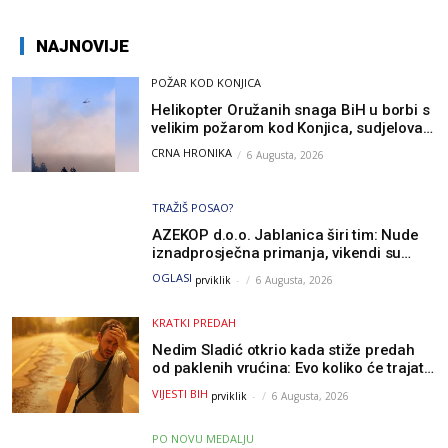
NAJNOVIJE
POŽAR KOD KONJICA
Helikopter Oružanih snaga BiH u borbi s
velikim požarom kod Konjica, sudjelovao
i Air Tractor
CRNA HRONIKA
6 Augusta, 2026
TRAŽIŠ POSAO?
AZEKOP d.o.o. Jablanica širi tim: Nude
iznadprosječna primanja, vikendi su
slobodni, traži se više radnika
OGLASI
prviklik
-
6 Augusta, 2026
KRATKI PREDAH
Nedim Sladić otkrio kada stiže predah
od paklenih vrućina: Evo koliko će trajati
osvježenje u BiH
VIJESTI BIH
prviklik
-
6 Augusta, 2026
PO NOVU MEDALJU