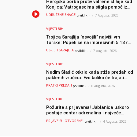
Herojska borba protiv vatrene stihije kod
Konjica: Vatrogascima stigla pomoć iz
Sarajeva, helikopteri i Air Tractori
UDRUŽENE SNAGE
prviklik
-
7 Augusta, 2026
udružili snage
VIJESTI BIH
Trojica Sarajlija “osvojili” najviši vrh
Turske: Popeli se na impresivnih 5.137
metara
USPJEH SARAJLIJA
prviklik
-
7 Augusta, 2026
VIJESTI BIH
Nedim Sladić otkrio kada stiže predah od
paklenih vrućina: Evo koliko će trajati
osvježenje u BiH
KRATKI PREDAH
prviklik
-
6 Augusta, 2026
VIJESTI BIH
Požurite s prijavama! Jablanica uskoro
postaje centar adrenalina i najveće
outdoor avanture ovog ljeta
PRIJAVE SU OTVORENE!
prviklik
-
4 Augusta, 2026