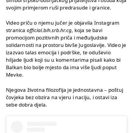
simbol srpsko-bošnjačkog prijateljstva i osoba koja
svojim primjerom ruši predrasude i granice.
Video priču o njemu jučer je objavila Instagram
stranica
official.bih.srb.hr.cg
, koja se bavi
promocijom pozitivnih priča i međuljudske
solidarnosti na prostoru bivše Jugoslavije. Video je
izazvao talas emocija i podrške, te oduševio
hiljade ljudi koji su u komentarima pisali kako bi
Balkan bio bolje mjesto da ima više ljudi poput
Mevke.
Njegova životna filozofija je jednostavna – poštuj
čovjeka bez obzira na vjeru i naciju, i ostavi iza
sebe dobra djela.