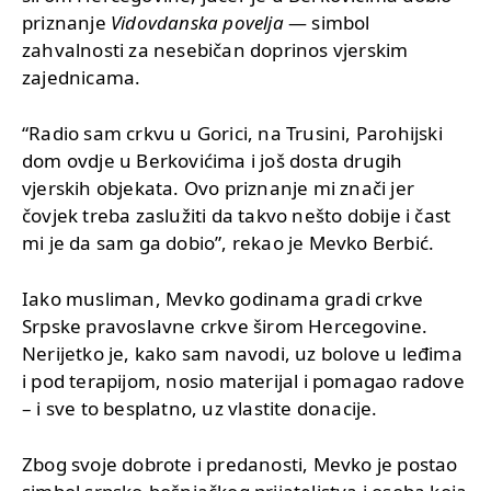
priznanje
Vidovdanska povelja
— simbol
zahvalnosti za nesebičan doprinos vjerskim
zajednicama.
“Radio sam crkvu u Gorici, na Trusini, Parohijski
dom ovdje u Berkovićima i još dosta drugih
vjerskih objekata. Ovo priznanje mi znači jer
čovjek treba zaslužiti da takvo nešto dobije i čast
mi je da sam ga dobio”, rekao je Mevko Berbić.
Iako musliman, Mevko godinama gradi crkve
Srpske pravoslavne crkve širom Hercegovine.
Nerijetko je, kako sam navodi, uz bolove u leđima
i pod terapijom, nosio materijal i pomagao radove
– i sve to besplatno, uz vlastite donacije.
Zbog svoje dobrote i predanosti, Mevko je postao