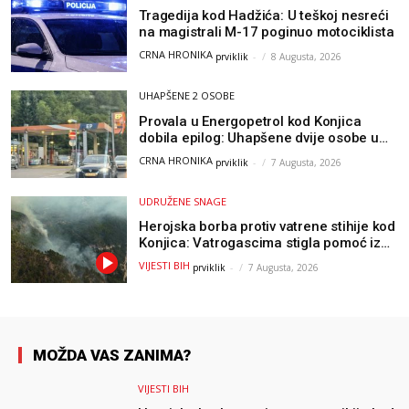
Tragedija kod Hadžića: U teškoj nesreći
na magistrali M-17 poginuo motociklista
CRNA HRONIKA
prviklik
-
8 Augusta, 2026
UHAPŠENE 2 OSOBE
Provala u Energopetrol kod Konjica
dobila epilog: Uhapšene dvije osobe u
Čapljini i Jablanici
CRNA HRONIKA
prviklik
-
7 Augusta, 2026
UDRUŽENE SNAGE
Herojska borba protiv vatrene stihije kod
Konjica: Vatrogascima stigla pomoć iz
Sarajeva, helikopteri i Air Tractori
VIJESTI BIH
prviklik
-
7 Augusta, 2026
udružili snage
MOŽDA VAS ZANIMA?
VIJESTI BIH