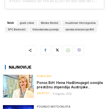
A
POST SHARED BY PRIJATELJSTVO BIH SRB HR CG (@OFFICIAL.BIH.SRB.HR.CG)
TAGS
gradi crkve
Mevko Berbić
musliman Hercegovina
SPC Berkovići
Vidovdanska povelja
vjerska tolerancija BiH
NAJNOVIJE
PONOS BIH
Ponos BiH: Hena Hadžimujagić osvojila
prestižnu stipendiju Austrijske
akademije nauka, njeno istraživanje
DRUŠTVO
8 Augusta, 2026
moglo bi pomoći djeci širom svijeta
POGINUO MOTOCIKLISTA