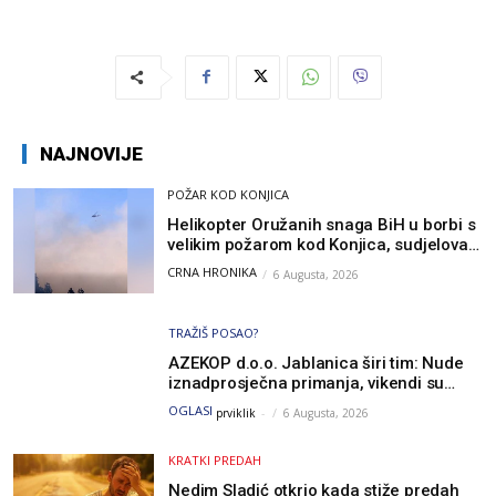
NAJNOVIJE
POŽAR KOD KONJICA
Helikopter Oružanih snaga BiH u borbi s
velikim požarom kod Konjica, sudjelovao
i Air Tractor
CRNA HRONIKA
6 Augusta, 2026
TRAŽIŠ POSAO?
AZEKOP d.o.o. Jablanica širi tim: Nude
iznadprosječna primanja, vikendi su
slobodni, traži se više radnika
OGLASI
prviklik
-
6 Augusta, 2026
KRATKI PREDAH
Nedim Sladić otkrio kada stiže predah