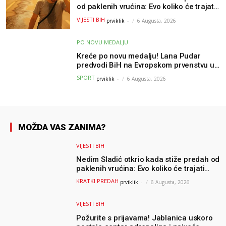
od paklenih vrućina: Evo koliko će trajati
osvježenje u BiH
VIJESTI BIH
prviklik
-
6 Augusta, 2026
PO NOVU MEDALJU
Kreće po novu medalju! Lana Pudar
predvodi BiH na Evropskom prvenstvu u
Parizu
SPORT
prviklik
-
6 Augusta, 2026
MOŽDA VAS ZANIMA?
VIJESTI BIH
Nedim Sladić otkrio kada stiže predah od
paklenih vrućina: Evo koliko će trajati
osvježenje u BiH
KRATKI PREDAH
prviklik
-
6 Augusta, 2026
VIJESTI BIH
Požurite s prijavama! Jablanica uskoro