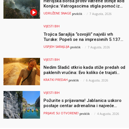
Herojska borba protiv vatrene stihije kod
Konjica: Vatrogascima stigla pomoć iz
Sarajeva, helikopteri i Air Tractori
UDRUŽENE SNAGE
prviklik
-
7 Augusta, 2026
udružili snage
VIJESTI BIH
Trojica Sarajlija “osvojili” najviši vrh
Turske: Popeli se na impresivnih 5.137
metara
USPJEH SARAJLIJA
prviklik
-
7 Augusta, 2026
VIJESTI BIH
Nedim Sladić otkrio kada stiže predah od
paklenih vrućina: Evo koliko će trajati
osvježenje u BiH
KRATKI PREDAH
prviklik
-
6 Augusta, 2026
VIJESTI BIH
Požurite s prijavama! Jablanica uskoro
postaje centar adrenalina i najveće
outdoor avanture ovog ljeta
PRIJAVE SU OTVORENE!
prviklik
-
4 Augusta, 2026