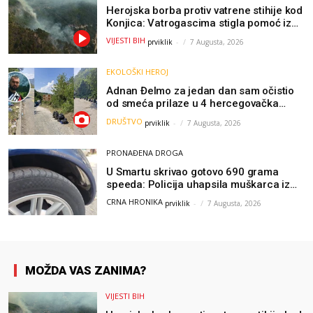
Herojska borba protiv vatrene stihije kod
Konjica: Vatrogascima stigla pomoć iz
Sarajeva, helikopteri i Air Tractori
VIJESTI BIH
prviklik
-
7 Augusta, 2026
udružili snage
EKOLOŠKI HEROJ
Adnan Đelmo za jedan dan sam očistio
od smeća prilaze u 4 hercegovačka
grada: “Danas nisam čistio samo smeće,
DRUŠTVO
prviklik
-
7 Augusta, 2026
čistio sam sliku o nama”
PRONAĐENA DROGA
U Smartu skrivao gotovo 690 grama
speeda: Policija uhapsila muškarca iz
Hercegovine
CRNA HRONIKA
prviklik
-
7 Augusta, 2026
MOŽDA VAS ZANIMA?
VIJESTI BIH