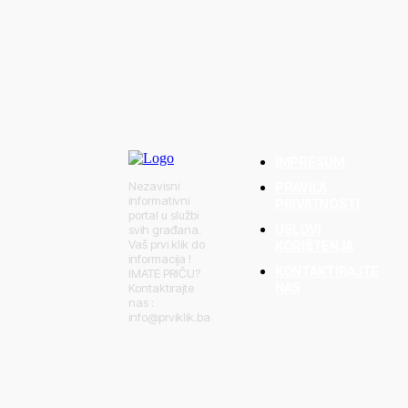
da stiže predah
o koliko će trajati
IMPRESUM
Nezavisni
PRAVILA
informativni
PRIVATNOSTI
portal u službi
USLOVI
svih građana.
Vaš prvi klik do
KORIŠTENJA
informacija !
KONTAKTIRAJTE
IMATE PRIČU?
NAS
Kontaktirajte
nas :
info@prviklik.ba