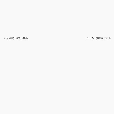
SARAJLIJA
KRATKI PREDAH
 Sarajlija “osvojili” najviši vrh
Nedim Sladić otkrio ka
: Popeli se na impresivnih 5.137
od paklenih vrućina: Ev
a
osvježenje u BiH
IH
7 Augusta, 2026
VIJESTI BIH
6 Augusta, 2026