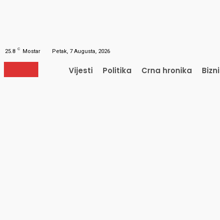
Obnavljanje šifre
Obnovite vašu lozinku
Vaš e-mail
Lozinka će vam biti poslana e-mailom.
C
25.8
Mostar
Petak, 7 Augusta, 2026
Vijesti
Politika
Crna hronika
Bizn