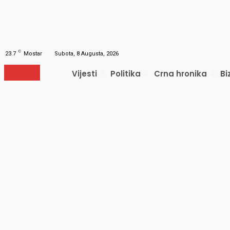
Obnavljanje šifre
Obnovite vašu lozinku
Vaš e-mail
Lozinka će vam biti poslana e-mailom.
C
23.7
Mostar
Subota, 8 Augusta, 2026
Vijesti
Politika
Crna hronika
Bi