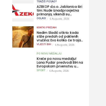
TRAŽIŠ POSAO?
AZEKOP d.o.o. Jablanica širi
tim: Nude iznadprosječna
primanja, vikendi su
slobodni, traži se više
OGLASI
6 Augusta, 2026
radnika
KRATKI PREDAH
Nedim Sladić otkrio kada
stiže predah od paklenih
vrućina: Evo koliko će trajati
osvježenje u BiH
VIJESTI BIH
6 Augusta, 2026
PO NOVU MEDALJU
Kreće po novu medalju!
Lana Pudar predvodi BiH na
Evropskom prvenstvu u
Parizu
SPORT
6 Augusta, 2026