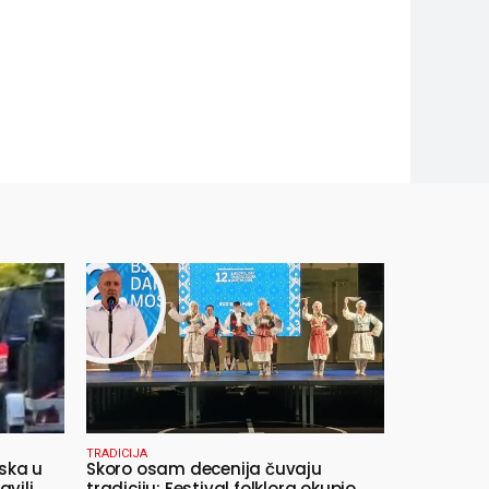
TRADICIJA
ska u
Skoro osam decenija čuvaju
avili
tradiciju: Festival folklora okupio