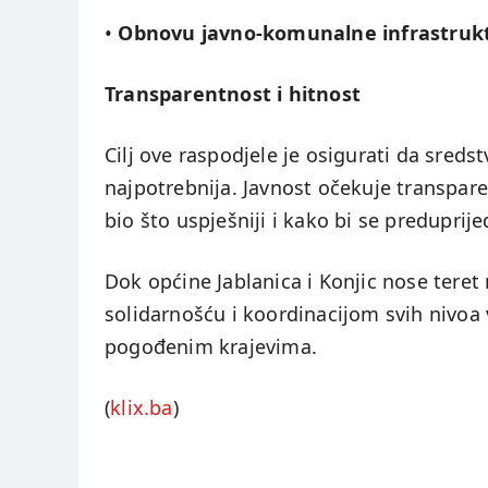
•
Obnovu javno-komunalne infrastruk
Transparentnost i hitnost
Cilj ove raspodjele je osigurati da sreds
najpotrebnija. Javnost očekuje transpar
bio što uspješniji i kako bi se preduprije
Dok općine Jablanica i Konjic nose teret
solidarnošću i koordinacijom svih nivoa v
pogođenim krajevima.
(
klix.ba
)