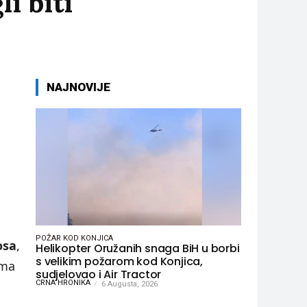
i biti
NAJNOVIJE
POŽAR KOD KONJICA
osa
,
Helikopter Oružanih snaga BiH u borbi
s velikim požarom kod Konjica,
ama
sudjelovao i Air Tractor
CRNA HRONIKA
6 Augusta, 2026