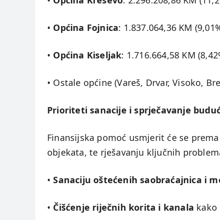
•
Općina Kreševo
: 2.296.208,86 KM (11,
•
Općina Fojnica
: 1.837.064,36 KM (9,01
•
Općina Kiseljak
: 1.716.664,58 KM (8,42
• Ostale općine (Vareš, Drvar, Visoko, Br
Prioriteti sanacije i sprječavanje budu
Finansijska pomoć usmjerit će se prema 
objekata, te rješavanju ključnih problem
•
Sanaciju oštećenih saobraćajnica i 
•
Čišćenje riječnih korita i kanala
kako 