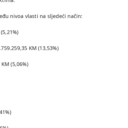
ektima.
u nivoa vlasti na sljedeći način:
 (5,21%)
2.759.259,35 KM (13,53%)
3 KM (5,06%)
,41%)