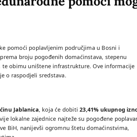
eđunarodne pomoći mogl
jske pomoći poplavljenim područjima u Bosni i
na prema broju pogođenih domaćinstava, stepenu
a, te obimu uništene infrastrukture. Ove informacije
lje o raspodjeli sredstava.
ćinu Jablanica
, koja će dobiti
23,41% ukupnog izn
dvije lokalne zajednice najteže su pogođene poplav
ove BiH, nanijevši ogromnu štetu domaćinstvima,