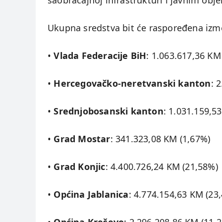
saobraćajnoj infrastrukturi i javnim obj
Ukupna sredstva bit će raspoređena izmeđ
•
Vlada Federacije BiH
: 1.063.617,36 KM
•
Hercegovačko-neretvanski kanton
: 
•
Srednjobosanski kanton
: 1.031.159,5
•
Grad Mostar
: 341.323,08 KM (1,67%)
•
Grad Konjic
: 4.400.726,24 KM (21,58%)
•
Općina Jablanica
: 4.774.154,63 KM (23