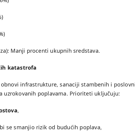
26%)
%)
%)
eza): Manji procenti ukupnih sredstava.
ćih katastrofa
obnovi infrastrukture, sanaciji stambenih i poslovn
a uzrokovanih poplavama. Prioriteti uključuju:
mostova
,
bi se smanjio rizik od budućih poplava,