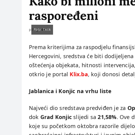
Kako bi milioni m
raspoređeni
piše:
prviklik
Foto: 1.klik
Prema kriterijima za raspodjelu finansi
Hercegovini, sredstva će biti dodijelje
oštećenja objekata, hitnosti intervencij
otkrio je portal
Klix.ba
, koji donosi deta
Jablanica i Konjic na vrhu liste
Najveći dio sredstava predviđen je za
Op
dok
Grad Konjic
slijedi sa
21,58%
. Ove 
koje su početkom oktobra razorile dijel