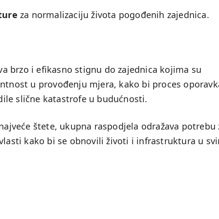
ture
za normalizaciju života pogođenih zajednica.
tva brzo i efikasno stignu do zajednica kojima su
entnost u provođenju mjera, kako bi proces oporavk
dile slične katastrofe u budućnosti.
 najveće štete, ukupna raspodjela odražava potrebu 
lasti kako bi se obnovili životi i infrastruktura u sv