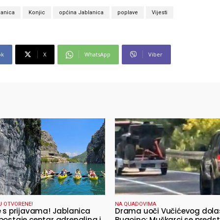
lanica
Konjic
općina Jablanica
poplave
Vijesti
ok
X
WhatsApp
Viber
U OTVORENE!
NA QUADOVIMA
e s prijavama! Jablanica
Drama uoči Vučićevog dola
postaje centar adrenalina i
Bugojno: Muškarci se predst