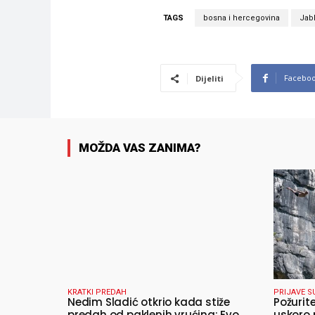
TAGS
bosna i hercegovina
Jab
Facebo
Dijeliti
MOŽDA VAS ZANIMA?
KRATKI PREDAH
PRIJAVE S
Nedim Sladić otkrio kada stiže
Požurit
predah od paklenih vrućina: Evo
uskoro 