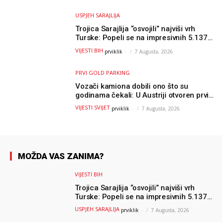
USPJEH SARAJLIJA
Trojica Sarajlija “osvojili” najviši vrh
Turske: Popeli se na impresivnih 5.137
metara
VIJESTI BIH
prviklik
-
7 Augusta, 2026
PRVI GOLD PARKING
Vozači kamiona dobili ono što su
godinama čekali: U Austriji otvoren prvi
GOLD sigurni parking
VIJESTI SVIJET
prviklik
-
7 Augusta, 2026
MOŽDA VAS ZANIMA?
VIJESTI BIH
Trojica Sarajlija “osvojili” najviši vrh
Turske: Popeli se na impresivnih 5.137
metara
USPJEH SARAJLIJA
prviklik
-
7 Augusta, 2026