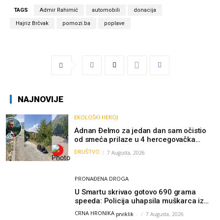
TAGS
Admir Rahimić
automobili
donacija
Hajriz Brčvak
pomozi.ba
poplave
NAJNOVIJE
EKOLOŠKI HEROJ
Adnan Đelmo za jedan dan sam očistio
od smeća prilaze u 4 hercegovačka
grada: “Danas nisam čistio samo smeće,
DRUŠTVO
7 Augusta, 2026
čistio sam sliku o nama”
PRONAĐENA DROGA
U Smartu skrivao gotovo 690 grama
speeda: Policija uhapsila muškarca iz
Hercegovine
CRNA HRONIKA
prviklik
-
7 Augusta, 2026