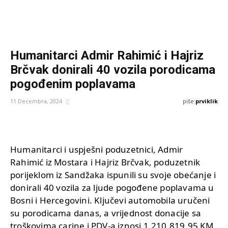
Humanitarci Admir Rahimić i Hajriz
Brčvak donirali 40 vozila porodicama
pogođenim poplavama
piše:
prviklik
11 Decembra, 2024
Humanitarci i uspješni poduzetnici, Admir
Rahimić iz Mostara i Hajriz Brčvak, poduzetnik
porijeklom iz Sandžaka ispunili su svoje obećanje i
donirali 40 vozila za ljude pogođene poplavama u
Bosni i Hercegovini. Ključevi automobila uručeni
su porodicama danas, a vrijednost donacije sa
troškovima carine i PDV-a iznosi 1.210.819,95 KM,