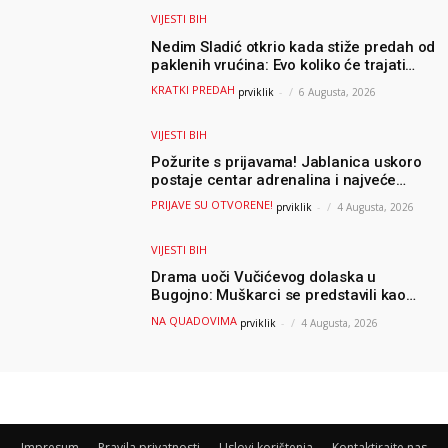
VIJESTI BIH
Nedim Sladić otkrio kada stiže predah od
paklenih vrućina: Evo koliko će trajati
osvježenje u BiH
KRATKI PREDAH
prviklik
-
6 Augusta, 2026
VIJESTI BIH
Požurite s prijavama! Jablanica uskoro
postaje centar adrenalina i najveće
outdoor avanture ovog ljeta
PRIJAVE SU OTVORENE!
prviklik
-
4 Augusta, 2026
VIJESTI BIH
Drama uoči Vučićevog dolaska u
Bugojno: Muškarci se predstavili kao
osiguranje pa pobjegli u šumu
NA QUADOVIMA
prviklik
-
4 Augusta, 2026
Impresum
Pravila privatnosti
Uslovi korištenja
Kontaktirajte nas