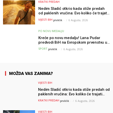
KRATKI PREDAH
Nedim Sladić otkrio kada stiže predah
od paklenih vrućina: Evo koliko će trajati
osvježenje u BiH
VIJESTI BIH
prviklik
-
6 Augusta, 2026
PO NOVU MEDALJU
Kreće po novu medalju! Lana Pudar
predvodi BiH na Evropskom prvenstvu u
Parizu
SPORT
prviklik
-
6 Augusta, 2026
MOŽDA VAS ZANIMA?
VIJESTI BIH
Nedim Sladić otkrio kada stiže predah od
paklenih vrućina: Evo koliko će trajati
osvježenje u BiH
KRATKI PREDAH
prviklik
-
6 Augusta, 2026
VIJESTI BIH