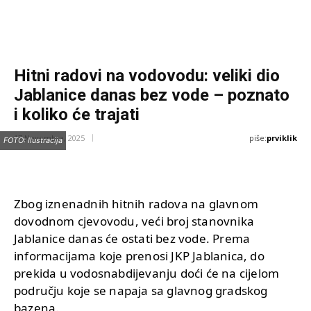
Hitni radovi na vodovodu: veliki dio
Jablanice danas bez vode – poznato
i koliko će trajati
piše:
prviklik
17 Novembra, 2025
FOTO: Ilustracija
Zbog iznenadnih hitnih radova na glavnom
dovodnom cjevovodu, veći broj stanovnika
Jablanice danas će ostati bez vode. Prema
informacijama koje prenosi JKP Jablanica, do
prekida u vodosnabdijevanju doći će na cijelom
području koje se napaja sa glavnog gradskog
bazena.