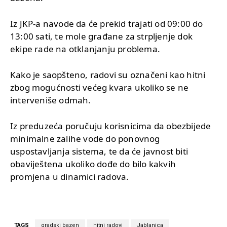
Iz JKP-a navode da će prekid trajati od 09:00 do
13:00 sati, te mole građane za strpljenje dok
ekipe rade na otklanjanju problema.
Kako je saopšteno, radovi su označeni kao hitni
zbog mogućnosti većeg kvara ukoliko se ne
interveniše odmah.
Iz preduzeća poručuju korisnicima da obezbijede
minimalne zalihe vode do ponovnog
uspostavljanja sistema, te da će javnost biti
obaviještena ukoliko dođe do bilo kakvih
promjena u dinamici radova.
TAGS
gradski bazen
hitni radovi
Jablanica