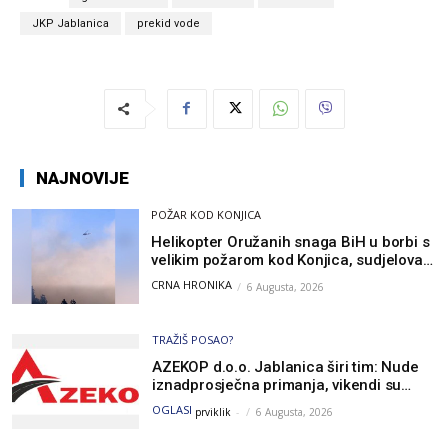
JKP Jablanica
prekid vode
NAJNOVIJE
POŽAR KOD KONJICA
Helikopter Oružanih snaga BiH u borbi s
velikim požarom kod Konjica, sudjelovao
i Air Tractor
CRNA HRONIKA
6 Augusta, 2026
TRAŽIŠ POSAO?
AZEKOP d.o.o. Jablanica širi tim: Nude
iznadprosječna primanja, vikendi su
slobodni, traži se više radnika
OGLASI
prviklik
-
6 Augusta, 2026