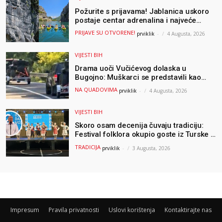
Požurite s prijavama! Jablanica uskoro
postaje centar adrenalina i najveće
outdoor avanture ovog ljeta
PRIJAVE SU OTVORENE!
prviklik
-
4 Augusta, 2026
VIJESTI BIH
Drama uoči Vučićevog dolaska u
Bugojno: Muškarci se predstavili kao
osiguranje pa pobjegli u šumu
NA QUADOVIMA
prviklik
-
4 Augusta, 2026
VIJESTI BIH
Skoro osam decenija čuvaju tradiciju:
Festival folklora okupio goste iz Turske i
Albanije
TRADICIJA
prviklik
-
3 Augusta, 2026
Impresum
Pravila privatnosti
Uslovi korištenja
Kontaktirajte nas