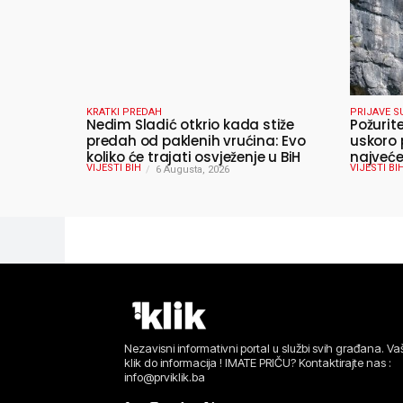
KRATKI PREDAH
PRIJAVE S
Nedim Sladić otkrio kada stiže
Požurit
predah od paklenih vrućina: Evo
uskoro 
koliko će trajati osvježenje u BiH
najveće
VIJESTI BIH
VIJESTI BI
6 Augusta, 2026
ljeta
Nezavisni informativni portal u službi svih građana. Vaš
klik do informacija ! IMATE PRIČU? Kontaktirajte nas :
info@prviklik.ba