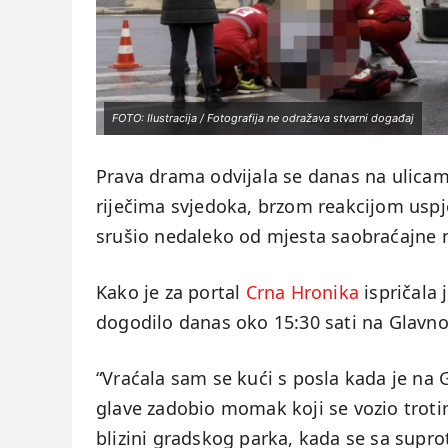
FOTO: Ilustracija / Fotografija ne odražava stvarni događaj
Prava drama odvijala se danas na ulicam
riječima svjedoka, brzom reakcijom uspje
srušio nedaleko od mjesta saobraćajne n
Kako je za portal
Crna Hronika
ispričala 
dogodilo danas oko 15:30 sati na Glavnoj
“Vraćala sam se kući s posla kada je na
glave zadobio momak koji se vozio trot
blizini gradskog parka, kada se sa supro