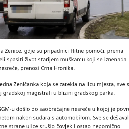
a Zenice, gdje su pripadnici Hitne pomoći, prema
li spasiti život starijem muškarcu koji se iznenada
esreće, prenosi Crna Hronika.
jedna Zeničanka koja se zatekla na licu mjesta, sve 
 gradskoj magistrali u blizini gradskog parka.
 GGM-u došlo do saobraćajne nesreće u kojoj je pov
inetom nakon sudara s automobilom. Sve se dešaval
tne strane ulice srušio čovjek i ostao nepomično