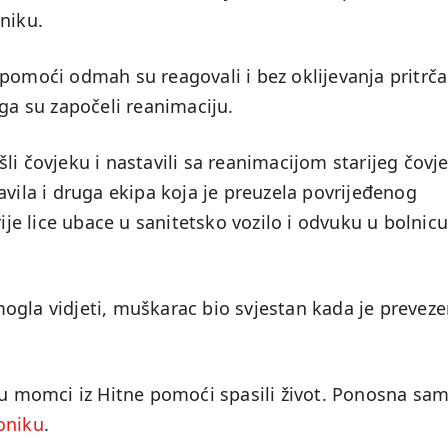
oniku.
pomoći odmah su reagovali i bez oklijevanja pritrča
ega su započeli reanimaciju.
li čovjeku i nastavili sa reanimacijom starijeg čovj
avila i druga ekipa koja je preuzela povrijeđenog
e lice ubace u sanitetsko vozilo i odvuku u bolnicu
ogla vidjeti, muškarac bio svjestan kada je preveze
 mu momci iz Hitne pomoći spasili život. Ponosna sa
oniku
.