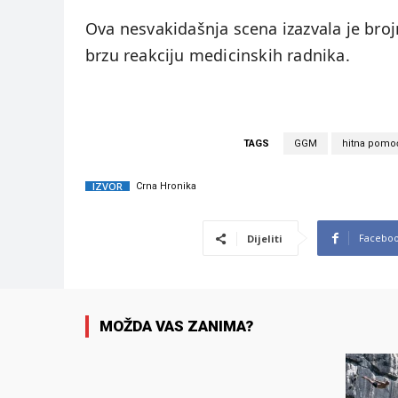
Ova nesvakidašnja scena izazvala je brojn
brzu reakciju medicinskih radnika.
TAGS
GGM
hitna pomo
IZVOR
Crna Hronika
Facebo
Dijeliti
MOŽDA VAS ZANIMA?