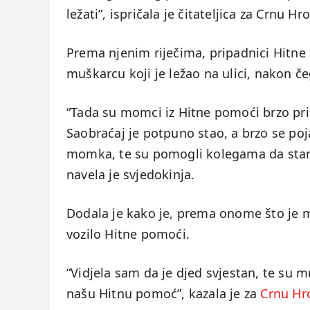
ležati”, ispričala je čitateljica za Crnu Hr
Prema njenim riječima, pripadnici Hitne 
muškarcu koji je ležao na ulici, nakon č
“Tada su momci iz Hitne pomoći brzo priš
Saobraćaj je potpuno stao, a brzo se poj
momka, te su pomogli kolegama da starij
navela je svjedokinja.
Dodala je kako je, prema onome što je m
vozilo Hitne pomoći.
“Vidjela sam da je djed svjestan, te su
našu Hitnu pomoć”, kazala je za
Crnu Hr