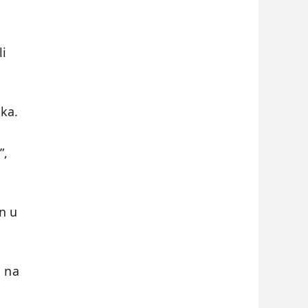
li
eka.
”,
n u
m na