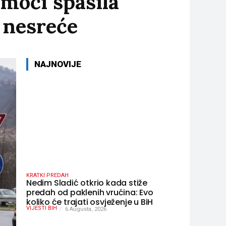
omoći spasila
 nesreće
NAJNOVIJE
KRATKI PREDAH
Nedim Sladić otkrio kada stiže
predah od paklenih vrućina: Evo
koliko će trajati osvježenje u BiH
VIJESTI BIH
6 Augusta, 2026