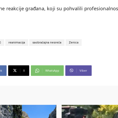
e reakcije građana, koji su pohvalili profesionalnos
ć
reanimacija
saobraćajna nesreća
Zenica
ok
X
WhatsApp
Viber