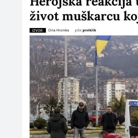
Herojska reakcija 
život muškarcu koj
piše:
prviklik
IZVOR:
Crna Hronika