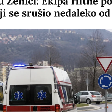
u Zenici: Ekipa Hitne p
i se srušio nedaleko od