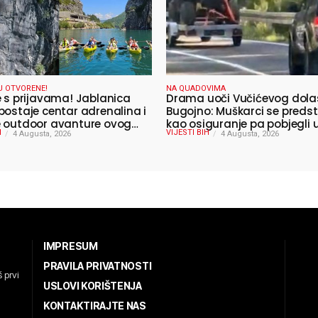
U OTVORENE!
NA QUADOVIMA
e s prijavama! Jablanica
Drama uoči Vučićevog dola
postaje centar adrenalina i
Bugojno: Muškarci se predst
 outdoor avanture ovog
kao osiguranje pa pobjegli
H
VIJESTI BIH
4 Augusta, 2026
4 Augusta, 2026
IMPRESUM
PRAVILA PRIVATNOSTI
 prvi
USLOVI KORIŠTENJA
KONTAKTIRAJTE NAS