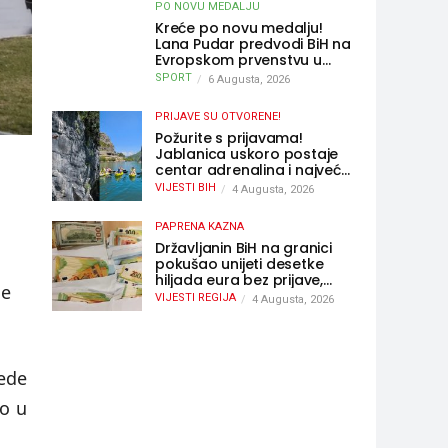
PO NOVU MEDALJU
Kreće po novu medalju!
Lana Pudar predvodi BiH na
Evropskom prvenstvu u
Parizu
SPORT
6 Augusta, 2026
PRIJAVE SU OTVORENE!
Požurite s prijavama!
Jablanica uskoro postaje
centar adrenalina i najveće
outdoor avanture ovog
VIJESTI BIH
4 Augusta, 2026
ljeta
PAPRENA KAZNA
Državljanin BiH na granici
pokušao unijeti desetke
hiljada eura bez prijave,
se
uslijedila “paprena” kazna
VIJESTI REGIJA
4 Augusta, 2026
rede
o u