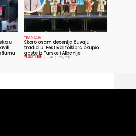
TRADICIJA
ska u
Skoro osam decenija čuvaju
avili
tradiciju: Festival folklora okupio
 u šumu
goste iz Turske i Albanije
VIJESTI BIH
3 Augusta, 2026