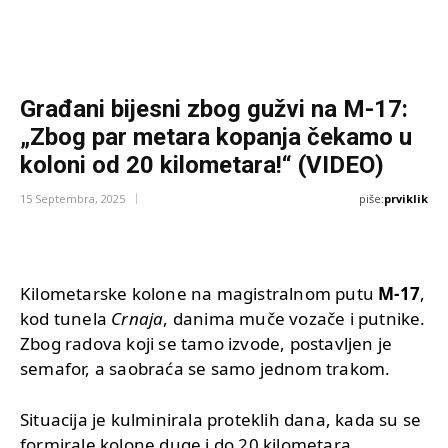
Građani bijesni zbog gužvi na M-17:
„Zbog par metara kopanja čekamo u
koloni od 20 kilometara!“ (VIDEO)
piše:
prviklik
15 Septembra, 2025
Kilometarske kolone na magistralnom putu
M-17
,
kod tunela
Crnaja
, danima muče vozače i putnike.
Zbog radova koji se tamo izvode, postavljen je
semafor, a saobraća se samo jednom trakom.
Situacija je kulminirala proteklih dana, kada su se
formirale kolone duge i do 20 kilometara.