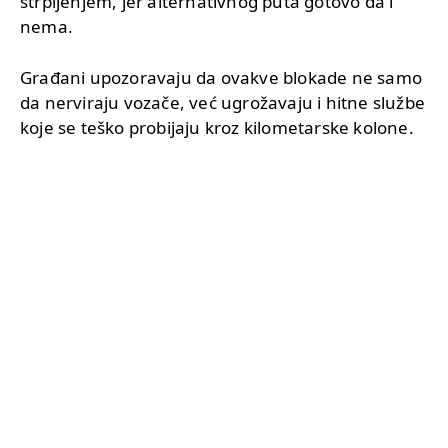
strpljenjem, jer alternativnog puta gotovo da i
nema.
Građani upozoravaju da ovakve blokade ne samo
da nerviraju vozače, već ugrožavaju i hitne službe
koje se teško probijaju kroz kilometarske kolone.