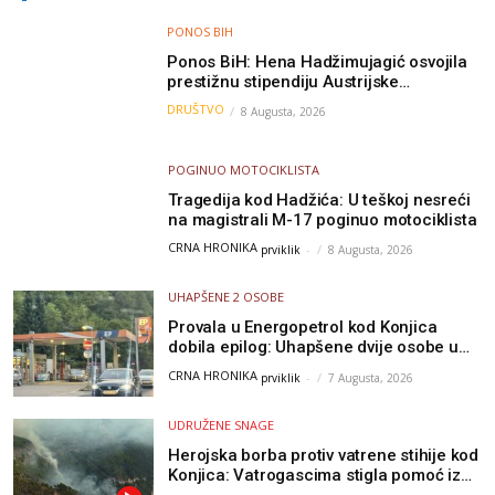
PONOS BIH
Ponos BiH: Hena Hadžimujagić osvojila
prestižnu stipendiju Austrijske
akademije nauka, njeno istraživanje
DRUŠTVO
8 Augusta, 2026
moglo bi pomoći djeci širom svijeta
POGINUO MOTOCIKLISTA
Tragedija kod Hadžića: U teškoj nesreći
na magistrali M-17 poginuo motociklista
CRNA HRONIKA
prviklik
-
8 Augusta, 2026
UHAPŠENE 2 OSOBE
Provala u Energopetrol kod Konjica
dobila epilog: Uhapšene dvije osobe u
Čapljini i Jablanici
CRNA HRONIKA
prviklik
-
7 Augusta, 2026
UDRUŽENE SNAGE
Herojska borba protiv vatrene stihije kod
Konjica: Vatrogascima stigla pomoć iz
Sarajeva, helikopteri i Air Tractori