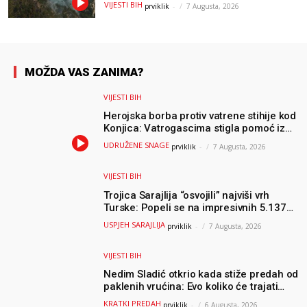
VIJESTI BIH
prviklik
-
7 Augusta, 2026
udružili snage
MOŽDA VAS ZANIMA?
VIJESTI BIH
Herojska borba protiv vatrene stihije kod
Konjica: Vatrogascima stigla pomoć iz
Sarajeva, helikopteri i Air Tractori
UDRUŽENE SNAGE
prviklik
-
7 Augusta, 2026
udružili snage
VIJESTI BIH
Trojica Sarajlija “osvojili” najviši vrh
Turske: Popeli se na impresivnih 5.137
metara
USPJEH SARAJLIJA
prviklik
-
7 Augusta, 2026
VIJESTI BIH
Nedim Sladić otkrio kada stiže predah od
paklenih vrućina: Evo koliko će trajati
osvježenje u BiH
KRATKI PREDAH
prviklik
-
6 Augusta, 2026