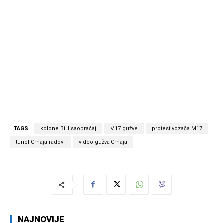
TAGS
kolone BiH saobraćaj
M17 gužve
protest vozača M17
tunel Crnaja radovi
video gužva Crnaja
NAJNOVIJE