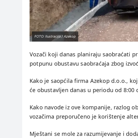
FOTO: Ilustracija / Azekop
Vozači koji danas planiraju saobraćati p
potpunu obustavu saobraćaja zbog izvođe
Kako je saopćila firma Azekop d.o.o., ko
će obustavljen danas u periodu od 8:00 d
Kako navode iz ove kompanije, razlog obu
vozačima preporučeno je korištenje alte
Mještani se mole za razumijevanje i doda