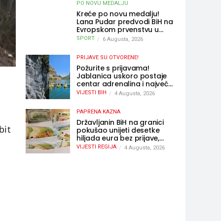
PO NOVU MEDALJU
Kreće po novu medalju!
Lana Pudar predvodi BiH na
Evropskom prvenstvu u
Parizu
SPORT
6 Augusta, 2026
PRIJAVE SU OTVORENE!
Požurite s prijavama!
Jablanica uskoro postaje
centar adrenalina i najveće
outdoor avanture ovog
VIJESTI BIH
4 Augusta, 2026
ljeta
PAPRENA KAZNA
Državljanin BiH na granici
bit
pokušao unijeti desetke
hiljada eura bez prijave,
uslijedila “paprena” kazna
VIJESTI REGIJA
4 Augusta, 2026