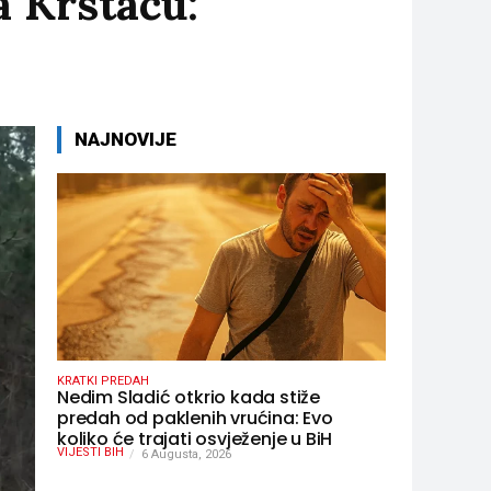
 Krstacu:
NAJNOVIJE
KRATKI PREDAH
Nedim Sladić otkrio kada stiže
predah od paklenih vrućina: Evo
koliko će trajati osvježenje u BiH
VIJESTI BIH
6 Augusta, 2026