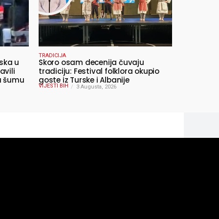
TRADICIJA
ska u
Skoro osam decenija čuvaju
avili
tradiciju: Festival folklora okupio
 u šumu
goste iz Turske i Albanije
VIJESTI BIH
3 Augusta, 2026