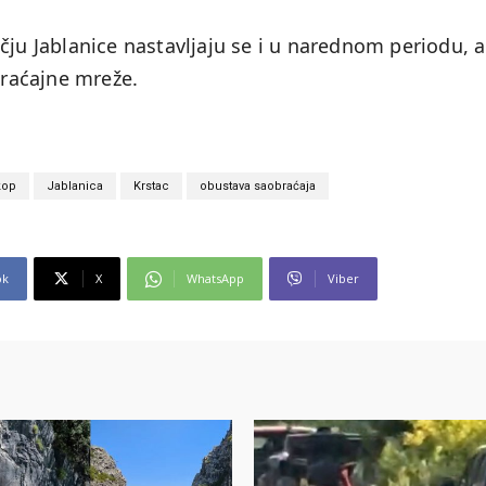
ju Jablanice nastavljaju se i u narednom periodu, a 
braćajne mreže.
kop
Jablanica
Krstac
obustava saobraćaja
ok
X
WhatsApp
Viber