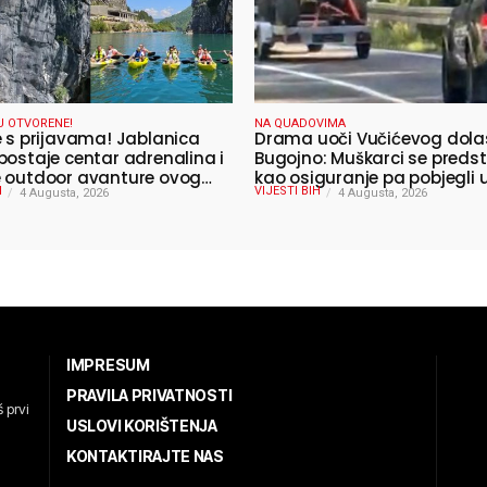
U OTVORENE!
NA QUADOVIMA
e s prijavama! Jablanica
Drama uoči Vučićevog dola
postaje centar adrenalina i
Bugojno: Muškarci se predst
 outdoor avanture ovog
kao osiguranje pa pobjegli
H
VIJESTI BIH
4 Augusta, 2026
4 Augusta, 2026
IMPRESUM
PRAVILA PRIVATNOSTI
 prvi
USLOVI KORIŠTENJA
KONTAKTIRAJTE NAS