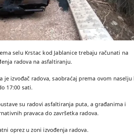
rema selu Krstac kod Jablanice trebaju računati na
nja radova na asfaltiranju.
ja je izvođač radova, saobraćaj prema ovom naselju 
o 17:00 sati.
stave su radovi asfaltiranja puta, a građanima i
rnativnih pravaca do završetka radova.
tni oprez u zoni izvođenja radova.