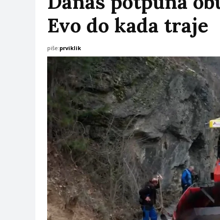
Danas potpuna obu
Evo do kada traje
piše:
prviklik