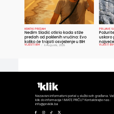
KRATKI PREDAH
PRIJAVE S
Nedim Sladić otkrio kada stiže
Požurit
predah od paklenih vrućina: Evo
uskoro 
koliko će trajati osvježenje u BiH
najveće
VIJESTI BIH
VIJESTI BI
6 Augusta, 2026
ljeta
Nezavisni informativni portal u službi svih građana. Vaš
klik do informacija ! IMATE PRIČU? Kontaktirajte nas :
info@prviklik.ba