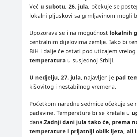
Već
u subotu, 26. jula
, očekuje se poste
lokalni pljuskovi sa grmljavinom mogli b
Upozorava se i na mogućnost
lokalnih 
centralnim dijelovima zemlje. Iako bi te
BiH i dalje će ostati pod uticajem vrel
temperatura
u susjednoj Srbiji.
U nedjelju, 27. jula
, najavljen je
pad tem
kišovitog i nestabilnog vremena.
Početkom naredne sedmice očekuje se n
padavine. Temperature bi se kretale u
u
dana.
Zadnji dani jula tako će, prema 
temperature i prijatniji oblik ljeta, a