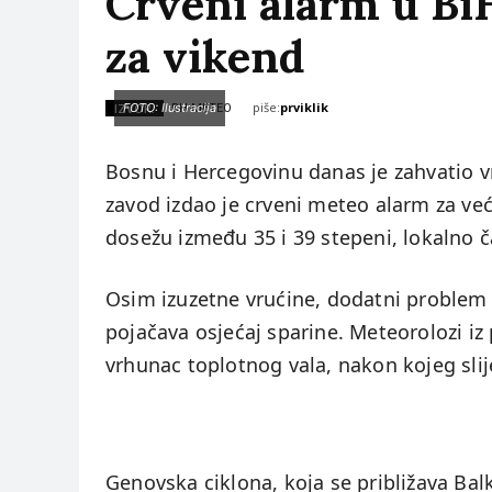
Crveni alarm u BiH
za vikend
piše:
prviklik
IZVOR:
FOTO: Ilustracija
BH METEO
Bosnu i Hercegovinu danas je zahvatio v
zavod izdao je crveni meteo alarm za već
dosežu između 35 i 39 stepeni, lokalno č
Osim izuzetne vrućine, dodatni problem 
pojačava osjećaj sparine. Meteorolozi iz
vrhunac toplotnog vala, nakon kojeg sli
Genovska ciklona, koja se približava Ba