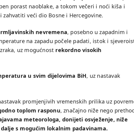
pen porast naoblake, a tokom večeri i noći kiša i
i zahvatiti veći dio Bosne i Hercegovine.
grmljavinskih nevremena
, posebno u zapadnim i
mperature na zapadu počele padati, istok i sjeverois
og zraka, uz mogućnost
rekordno visokih
peratura u svim dijelovima BiH
, uz nastavak
astavak promjenjivih vremenskih prilika uz povre
godno toplom rasponu
, značajno niže nego pretho
najavama meteorologa, donijeti osvježenje, niže
li i dalje s mogućim lokalnim padavinama.