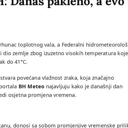
: Danas pakleno, a evo 
rhunac toplotnog vala, a Federalni hidrometeorološ
i dio zemlje zbog izuzetno visokih temperatura koj
ak do 41°C.
stvara povećana vlažnost zraka, koja značajno
 portala
BH Meteo
najavljuju kako je današnji dan
jedi osjetna promjena vremena.
lkanu, donosi sa sobom promjenjive vremenske prili