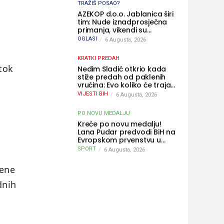
TRAŽIŠ POSAO?
AZEKOP d.o.o. Jablanica širi
tim: Nude iznadprosječna
primanja, vikendi su
slobodni, traži se više
OGLASI
6 Augusta, 2026
radnika
KRATKI PREDAH
tok
Nedim Sladić otkrio kada
stiže predah od paklenih
vrućina: Evo koliko će trajati
osvježenje u BiH
VIJESTI BIH
6 Augusta, 2026
PO NOVU MEDALJU
Kreće po novu medalju!
Lana Pudar predvodi BiH na
Evropskom prvenstvu u
Parizu
SPORT
6 Augusta, 2026
mene
dnih