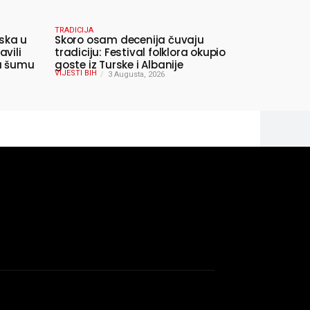
TRADICIJA
ska u
Skoro osam decenija čuvaju
avili
tradiciju: Festival folklora okupio
 u šumu
goste iz Turske i Albanije
VIJESTI BIH
3 Augusta, 2026