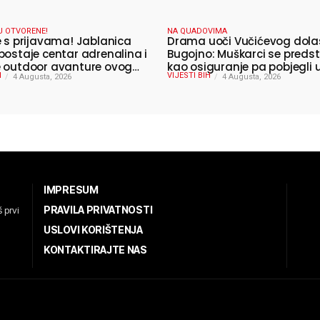
U OTVORENE!
NA QUADOVIMA
e s prijavama! Jablanica
Drama uoči Vučićevog dola
postaje centar adrenalina i
Bugojno: Muškarci se predst
 outdoor avanture ovog
kao osiguranje pa pobjegli
H
VIJESTI BIH
4 Augusta, 2026
4 Augusta, 2026
IMPRESUM
PRAVILA PRIVATNOSTI
 prvi
USLOVI KORIŠTENJA
KONTAKTIRAJTE NAS