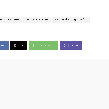
nsko nevrijeme
pad temperature
vremenska prognoza BiH
ook
X
WhatsApp
Viber