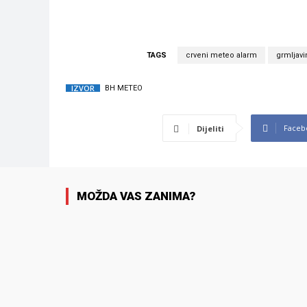
TAGS
crveni meteo alarm
grmljavi
IZVOR
BH METEO
Faceb
Dijeliti
MOŽDA VAS ZANIMA?