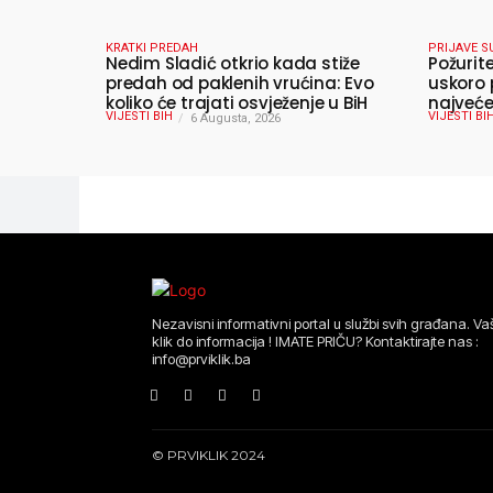
KRATKI PREDAH
PRIJAVE S
Nedim Sladić otkrio kada stiže
Požurit
predah od paklenih vrućina: Evo
uskoro 
koliko će trajati osvježenje u BiH
najveće
VIJESTI BIH
VIJESTI BI
6 Augusta, 2026
ljeta
Nezavisni informativni portal u službi svih građana. Vaš
klik do informacija ! IMATE PRIČU? Kontaktirajte nas :
info@prviklik.ba
© PRVIKLIK 2024