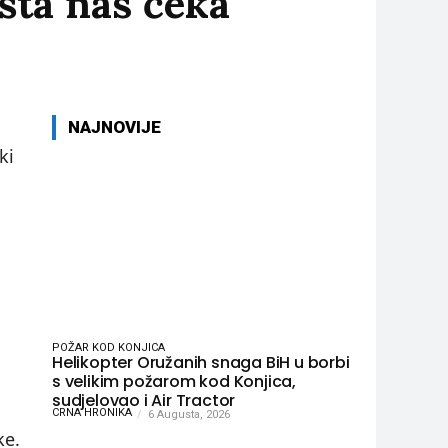
šta nas čeka
NAJNOVIJE
ki
e
POŽAR KOD KONJICA
Helikopter Oružanih snaga BiH u borbi
s velikim požarom kod Konjica,
sudjelovao i Air Tractor
CRNA HRONIKA
6 Augusta, 2026
ke.