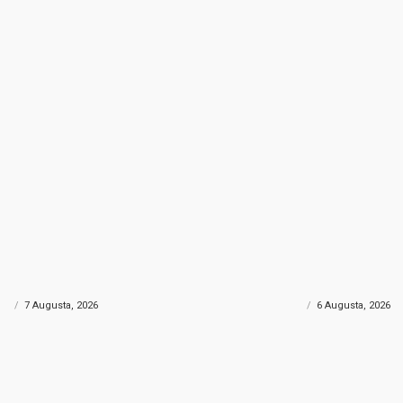
SARAJLIJA
KRATKI PREDAH
 Sarajlija “osvojili” najviši vrh
Nedim Sladić otkrio ka
: Popeli se na impresivnih 5.137
od paklenih vrućina: Ev
a
osvježenje u BiH
IH
7 Augusta, 2026
VIJESTI BIH
6 Augusta, 2026