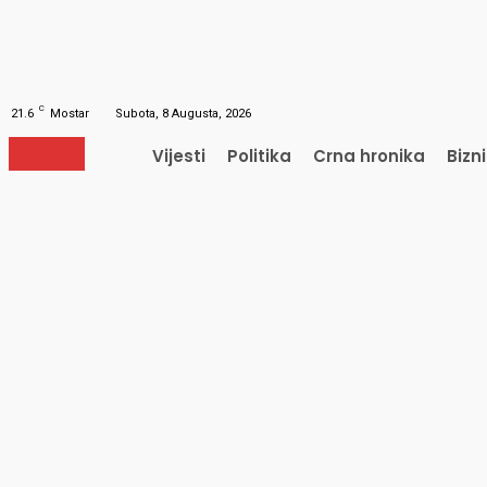
Obnavljanje šifre
Obnovite vašu lozinku
Vaš e-mail
Lozinka će vam biti poslana e-mailom.
C
21.6
Mostar
Subota, 8 Augusta, 2026
Vijesti
Politika
Crna hronika
Bizn