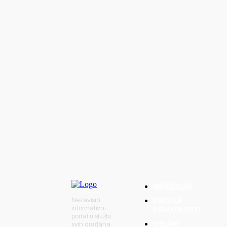
da stiže predah
o koliko će trajati
IMPRESUM
Nezavisni
PRAVILA
informativni
PRIVATNOSTI
portal u službi
USLOVI
svih građana.