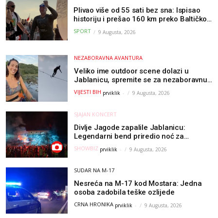
Plivao više od 55 sati bez sna: Ispisao
historiju i prešao 160 km preko Baltičkog
mora – a podvig posvetio djeci oboljeloj
SPORT
9 Augusta, 2026
od raka
NEZABORAVNA AVANTURA
Veliko ime outdoor scene dolazi u
Jablanicu, spremite se za nezaboravnu
avanturu (VIDEO) !
VIJESTI BIH
prviklik
-
9 Augusta, 2026
SJAJAN KONCERT
Divlje Jagode zapalile Jablanicu:
Legendarni bend priredio noć za
pamćenje
SHOWBIZ
prviklik
-
9 Augusta, 2026
SUDAR NA M-17
Nesreća na M-17 kod Mostara: Jedna
osoba zadobila teške ozlijede
CRNA HRONIKA
prviklik
-
9 Augusta, 2026