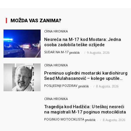
MOŽDA VAS ZANIMA?
CRNA HRONIKA
Nesreća na M-17 kod Mostara: Jedna
osoba zadobila teške ozlijede
SUDAR NA M-17
prviklik
-
9 Augusta, 2026
CRNA HRONIKA
Preminuo ugledni mostarski kardiohirurg
Sead Mulahasanović – kolege uputile
emotivnu oproštajnu poruku
POSLJEDNJI POZDRAV
prviklik
-
8 Augusta, 2026
CRNA HRONIKA
Tragedija kod Hadžića: U teškoj nesreći
na magistrali M-17 poginuo motociklista
POGINUO MOTOCIKLISTA
prviklik
-
8 Augusta, 2026