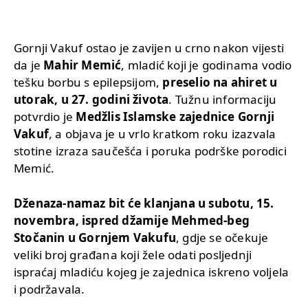
Gornji Vakuf ostao je zavijen u crno nakon vijesti
da je
Mahir Memić
, mladić koji je godinama vodio
tešku borbu s epilepsijom,
preselio na ahiret u
utorak, u 27. godini života
. Tužnu informaciju
potvrdio je
Medžlis Islamske zajednice Gornji
Vakuf
, a objava je u vrlo kratkom roku izazvala
stotine izraza saučešća i poruka podrške porodici
Memić.
Dženaza-namaz bit će klanjana u subotu, 15.
novembra, ispred džamije Mehmed-beg
Stočanin u Gornjem Vakufu
, gdje se očekuje
veliki broj građana koji žele odati posljednji
ispraćaj mladiću kojeg je zajednica iskreno voljela
i podržavala.