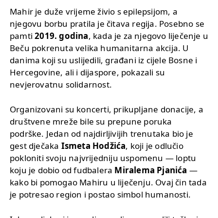
Mahir je duže vrijeme živio s epilepsijom, a
njegovu borbu pratila je čitava regija. Posebno se
pamti
2019. godina
, kada je za njegovo liječenje u
Beču pokrenuta velika humanitarna akcija. U
danima koji su uslijedili, građani iz cijele Bosne i
Hercegovine, ali i dijaspore, pokazali su
nevjerovatnu solidarnost.
Organizovani su koncerti, prikupljane donacije, a
društvene mreže bile su prepune poruka
podrške. Jedan od najdirljivijih trenutaka bio je
gest dječaka
Ismeta Hodžića
, koji je odlučio
pokloniti svoju najvrijedniju uspomenu — loptu
koju je dobio od fudbalera
Miralema Pjanića
—
kako bi pomogao Mahiru u liječenju. Ovaj čin tada
je potresao region i postao simbol humanosti.