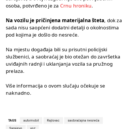
osoba, potvrđeno je za
Crnu hroniku
.
Na vozilu je pričinjena materijalna šteta
, dok za
sada nisu saopćeni dodatni detalji o okolnostima
pod kojima je došlo do nesreće.
Na mjestu događaja bili su prisutni policijski
službenici, a saobraćaj je bio otežan do završetka
uviđajnih radnji i uklanjanja vozila sa pružnog
prelaza.
Više informacija o ovom slučaju očekuje se
naknadno.
TAGS
automobil
Rajlovac
saobraćajna nesreća
Sarajevo
voz