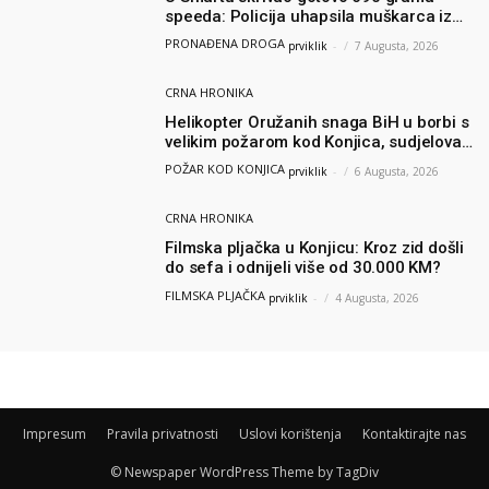
speeda: Policija uhapsila muškarca iz
Hercegovine
PRONAĐENA DROGA
prviklik
-
7 Augusta, 2026
CRNA HRONIKA
Helikopter Oružanih snaga BiH u borbi s
velikim požarom kod Konjica, sudjelovao
i Air Tractor
POŽAR KOD KONJICA
prviklik
-
6 Augusta, 2026
CRNA HRONIKA
Filmska pljačka u Konjicu: Kroz zid došli
do sefa i odnijeli više od 30.000 KM?
FILMSKA PLJAČKA
prviklik
-
4 Augusta, 2026
Impresum
Pravila privatnosti
Uslovi korištenja
Kontaktirajte nas
© Newspaper WordPress Theme by TagDiv