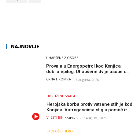
NAJNOVIJE
UHAPŠENE 2 OSOBE
Provala u Energopetrol kod Konjica
dobila epilog: Uhapšene dvije osobe u
Čapljini i Jablanici
CRNA HRONIKA
7 Augusta, 2026
UDRUŽENE SNAGE
Herojska borba protiv vatrene stihije kod
Konjica: Vatrogascima stigla pomoć iz
Sarajeva, helikopteri i Air Tractori
VIJESTI BIH
prviklik
-
7 Augusta, 2026
udružili snage
EKOLOŠKI HEROJ