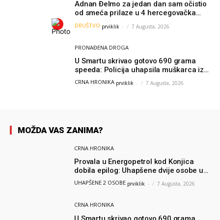
Adnan Đelmo za jedan dan sam očistio
od smeća prilaze u 4 hercegovačka
grada: “Danas nisam čistio samo smeće,
DRUŠTVO
prviklik
-
7 Augusta, 2026
čistio sam sliku o nama”
PRONAĐENA DROGA
U Smartu skrivao gotovo 690 grama
speeda: Policija uhapsila muškarca iz
Hercegovine
CRNA HRONIKA
prviklik
-
7 Augusta, 2026
MOŽDA VAS ZANIMA?
CRNA HRONIKA
Provala u Energopetrol kod Konjica
dobila epilog: Uhapšene dvije osobe u
Čapljini i Jablanici
UHAPŠENE 2 OSOBE
prviklik
-
7 Augusta, 2026
CRNA HRONIKA
U Smartu skrivao gotovo 690 grama