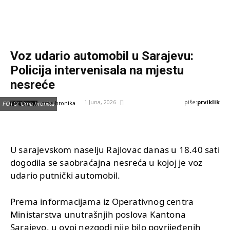
Voz udario automobil u Sarajevu:
Policija intervenisala na mjestu
nesreće
piše:
prviklik
1 Juna, 2026
IZVOR:
FOTO: Crna hronika
crna-hronika
U sarajevskom naselju Rajlovac danas u 18.40 sati
dogodila se saobraćajna nesreća u kojoj je voz
udario putnički automobil.
Prema informacijama iz Operativnog centra
Ministarstva unutrašnjih poslova Kantona
Sarajevo, u ovoj nezgodi nije bilo povrijeđenih