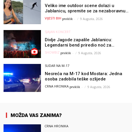
Veliko ime outdoor scene dolazi u
Jablanicu, spremite se za nezaboravnu
avanturu (VIDEO) !
VIJESTI BIH
prviklik
-
9 Augusta, 2026
SJAJAN KONCERT
Divlje Jagode zapalile Jablanicu:
Legendarni bend priredio noć za
pamćenje
SHOWBIZ
prviklik
-
9 Augusta, 2026
SUDAR NA M-17
Nesreća na M-17 kod Mostara: Jedna
osoba zadobila teške ozlijede
CRNA HRONIKA
prviklik
-
9 Augusta, 2026
MOŽDA VAS ZANIMA?
CRNA HRONIKA