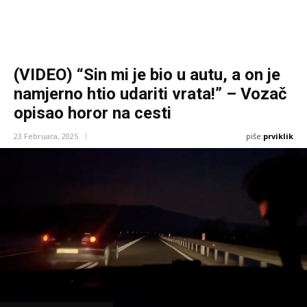
(VIDEO) “Sin mi je bio u autu, a on je
namjerno htio udariti vrata!” – Vozač
opisao horor na cesti
piše:
prviklik
23 Februara, 2025