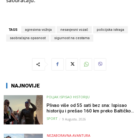
saobraćaju.
TAGS
agresivna vožnja
nesavjesni vozač
policijska istraga
saobraćajna opasnost
sigurnost na cestama
NAJNOVIJE
POLJAK ISPISAO HISTORIJU
Plivao više od 55 sati bez sna: Ispisao
historiju i prešao 160 km preko Baltičkog
mora – a podvig posvetio djeci oboljeloj
SPORT
9 Augusta, 2026
od raka
NEZABORAVNA AVANTURA