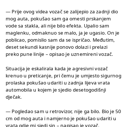
— Prije ovog videa vozač se zalijepio za zadnji dio
mog auta, pokušao sam ga omesti prskanjem
vode sa stakla, ali nije bilo efekta. Upalio sam
maglenku, odmaknuo se malo, ja je ugasio. On je
poblicao, pomislio sam da se ispričao. Međutim,
deset sekundi kasnije ponovo dolazi i prelazi
preko pune linije – opisao je uznemireni vozač.
Situacija je eskalirala kada je agresivni vozač
krenuo u preticanje, pri čemu je umjesto sigurnog
prolaska pokušao udariti u zadnja lijeva vrata
automobila u kojem je sjedio desetogodišnji
dječak.
— Pogledao sam u retrovizor, nije ga bilo. Bio je 50
cm od mog auta i namjerno je pokušao udariti u
vrata gdje mi sjedi sin – napisao je vozač.