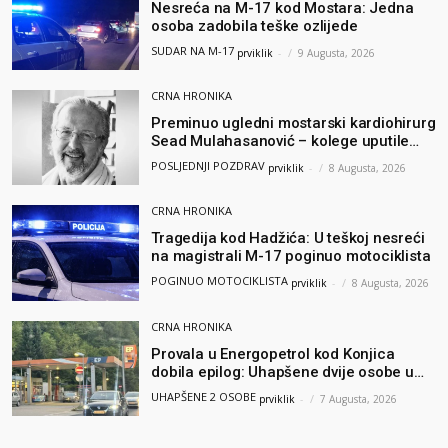
Nesreća na M-17 kod Mostara: Jedna
osoba zadobila teške ozlijede
SUDAR NA M-17
prviklik
-
9 Augusta, 2026
CRNA HRONIKA
Preminuo ugledni mostarski kardiohirurg
Sead Mulahasanović – kolege uputile
emotivnu oproštajnu poruku
POSLJEDNJI POZDRAV
prviklik
-
8 Augusta, 2026
CRNA HRONIKA
Tragedija kod Hadžića: U teškoj nesreći
na magistrali M-17 poginuo motociklista
POGINUO MOTOCIKLISTA
prviklik
-
8 Augusta, 2026
CRNA HRONIKA
Provala u Energopetrol kod Konjica
dobila epilog: Uhapšene dvije osobe u
Čapljini i Jablanici
UHAPŠENE 2 OSOBE
prviklik
-
7 Augusta, 2026