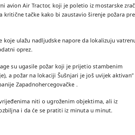
ni avion Air Tractor, koji je poletio iz mostarske zra
na kritične tačke kako bi zaustavio širenje požara p
pe koje ulažu nadljudske napore da lokalizuju vatren
odatni oprez.
ge su ugasile požar koji je prijetio stambenim
, a požar na lokaciji Šušnjari je još uvijek aktivan”
Županije Zapadnohercegovačke .
ijeđenima niti o ugroženim objektima, ali iz
ozbiljna i da će se pratiti iz minuta u minut.