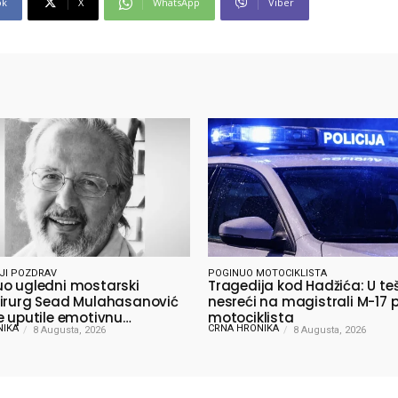
ok
X
WhatsApp
Viber
JI POZDRAV
POGINUO MOTOCIKLISTA
o ugledni mostarski
Tragedija kod Hadžića: U te
irurg Sead Mulahasanović
nesreći na magistrali M-17 
e uputile emotivnu
motociklista
NIKA
CRNA HRONIKA
jnu poruku
8 Augusta, 2026
8 Augusta, 2026