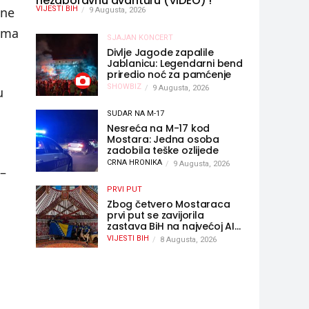
nezaboravnu avanturu (VIDEO) !
čne
VIJESTI BIH
9 Augusta, 2026
rema
SJAJAN KONCERT
Divlje Jagode zapalile
Jablanicu: Legendarni bend
priredio noć za pamćenje
SHOWBIZ
9 Augusta, 2026
u
SUDAR NA M-17
Nesreća na M-17 kod
Mostara: Jedna osoba
zadobila teške ozlijede
CRNA HRONIKA
9 Augusta, 2026
 –
PRVI PUT
Zbog četvero Mostaraca
prvi put se zavijorila
zastava BiH na najvećoj AI
olimpijadi, a sada je njihov
VIJESTI BIH
8 Augusta, 2026
mentor postao član
komiteta Međunarodne
olimpijade iz...