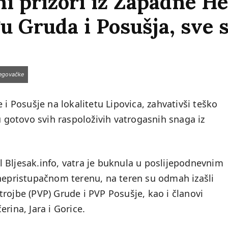
i prizori iz Zapadne He
u Gruda i Posušja, sve 
cegovačke
 i Posušje na lokalitetu Lipovica, zahvativši teško
u gotovo svih raspoloživih vatrogasnih snaga iz
 Bljesak.info, vatra je buknula u poslijepodnevnim
 nepristupačnom terenu, na teren su odmah izašli
rojbe (PVP) Grude i PVP Posušje, kao i članovi
rina, Jara i Gorice.