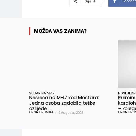
Facebo
Dijeliti
MOŽDA VAS ZANIMA?
SUDAR NA M-17
POSLJEDN
Nesreća na M-17 kod Mostara:
Preminu
Jedna osoba zadobila teške
kardioh
ozlijede
– koleg
CRNA HRONIKA
CRNA HRO
9 Augusta, 2026
oprošta