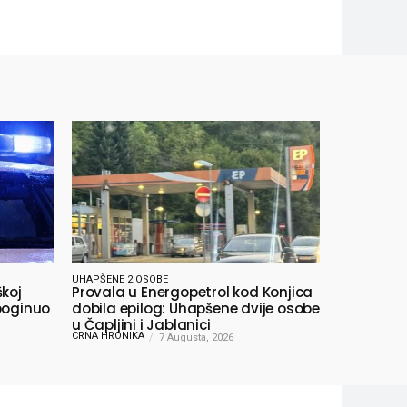
UHAPŠENE 2 OSOBE
škoj
Provala u Energopetrol kod Konjica
poginuo
dobila epilog: Uhapšene dvije osobe
u Čapljini i Jablanici
CRNA HRONIKA
7 Augusta, 2026