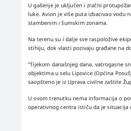
U gašenje je uključen i zračni protupožar
luke. Avion je više puta izbacivao vodu 
stambenim i šumskim zonama.
Na terenu su i dalje sve raspoložive eki
stihiju, dok vlasti pozivaju građane na d
“Tijekom današnjeg dana, vatrogasne sna
objektima u selu Lipovice (Općina Posušje)
saopšteno je iz Uprava civilne zaštite 
U ovom trenutku nema informacija o povr
operativnog centra ističu da je situacija 