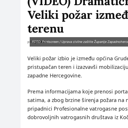
(VIDEO) Dramatičn
Veliki požar izmeđ
terenu
piše:
prviklik
FOTO: Printscreen / Uprava civilne zaštite Županije Zapadnoher
Veliki požar izbio je između općina Grude
pristupačan teren i izazvavši mobilizacij
zapadne Hercegovine.
Prema informacijama koje prenosi portal
satima, a zbog brzine širenja požara na
pripadnici Profesionalne vatrogasne post
dobrovoljnih vatrogasnih društava iz Koče