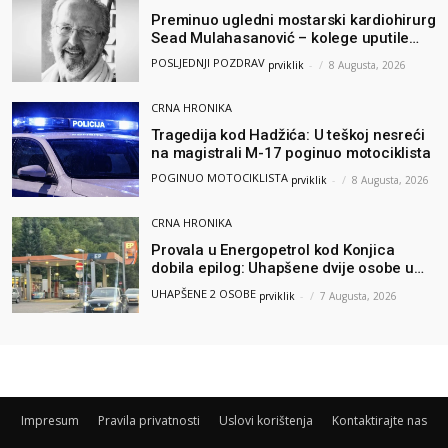
Preminuo ugledni mostarski kardiohirurg
Sead Mulahasanović – kolege uputile
emotivnu oproštajnu poruku
POSLJEDNJI POZDRAV
prviklik
-
8 Augusta, 2026
CRNA HRONIKA
Tragedija kod Hadžića: U teškoj nesreći
na magistrali M-17 poginuo motociklista
POGINUO MOTOCIKLISTA
prviklik
-
8 Augusta, 2026
CRNA HRONIKA
Provala u Energopetrol kod Konjica
dobila epilog: Uhapšene dvije osobe u
Čapljini i Jablanici
UHAPŠENE 2 OSOBE
prviklik
-
7 Augusta, 2026
Impresum
Pravila privatnosti
Uslovi korištenja
Kontaktirajte nas