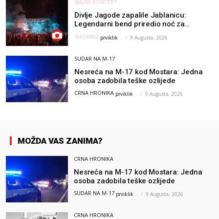
SJAJAN KONCERT
Divlje Jagode zapalile Jablanicu:
Legendarni bend priredio noć za
pamćenje
SHOWBIZ
prviklik
-
9 Augusta, 2026
SUDAR NA M-17
Nesreća na M-17 kod Mostara: Jedna
osoba zadobila teške ozlijede
CRNA HRONIKA
prviklik
-
9 Augusta, 2026
MOŽDA VAS ZANIMA?
CRNA HRONIKA
Nesreća na M-17 kod Mostara: Jedna
osoba zadobila teške ozlijede
SUDAR NA M-17
prviklik
-
9 Augusta, 2026
CRNA HRONIKA