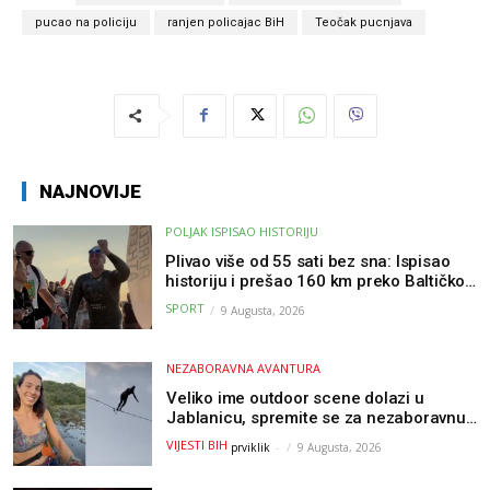
pucao na policiju
ranjen policajac BiH
Teočak pucnjava
NAJNOVIJE
POLJAK ISPISAO HISTORIJU
Plivao više od 55 sati bez sna: Ispisao
historiju i prešao 160 km preko Baltičkog
mora – a podvig posvetio djeci oboljeloj
SPORT
9 Augusta, 2026
od raka
NEZABORAVNA AVANTURA
Veliko ime outdoor scene dolazi u
Jablanicu, spremite se za nezaboravnu
avanturu (VIDEO) !
VIJESTI BIH
prviklik
-
9 Augusta, 2026