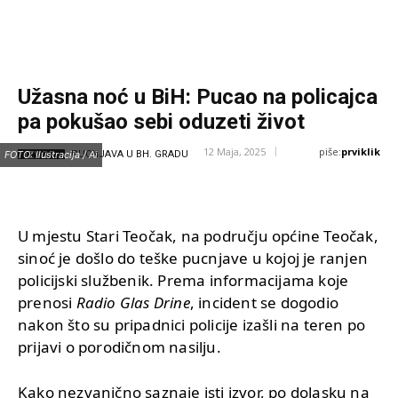
Užasna noć u BiH: Pucao na policajca
pa pokušao sebi oduzeti život
piše:
prviklik
12 Maja, 2025
IZVOR:
FOTO: Ilustracija / Ai
PUCNJAVA U BH. GRADU
U mjestu Stari Teočak, na području općine Teočak,
sinoć je došlo do teške pucnjave u kojoj je ranjen
policijski službenik. Prema informacijama koje
prenosi
Radio Glas Drine
, incident se dogodio
nakon što su pripadnici policije izašli na teren po
prijavi o porodičnom nasilju.
Kako nezvanično saznaje isti izvor, po dolasku na