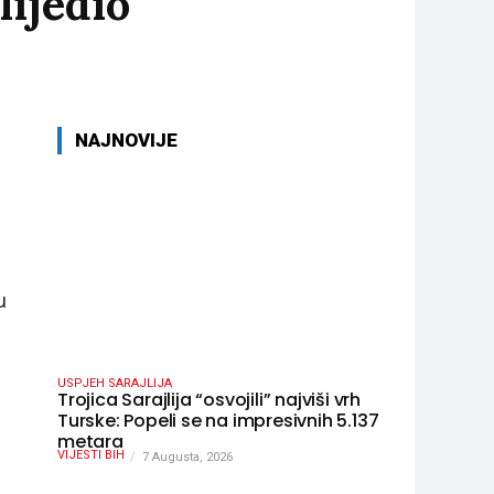
lijedio
NAJNOVIJE
u
USPJEH SARAJLIJA
Trojica Sarajlija “osvojili” najviši vrh
Turske: Popeli se na impresivnih 5.137
metara
VIJESTI BIH
7 Augusta, 2026