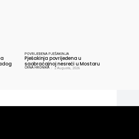
POVRIJEĐENA PJEŠAKINJA
ma
Pješakinja povrijeđena u
ladog
saobraćajnoj nesreći u Mostaru
CRNA HRONIKA
2 Augusta, 2026