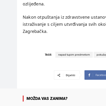
ozlijeđena.
Nakon otpuštanja iz zdravstvene ustano
istraživanje s ciljem utvrđivanja svih ok
Zagrebačka.
TAGS
napad tupim predmetom
pokušaj
Facebo
Dijeliti
MOŽDA VAS ZANIMA?