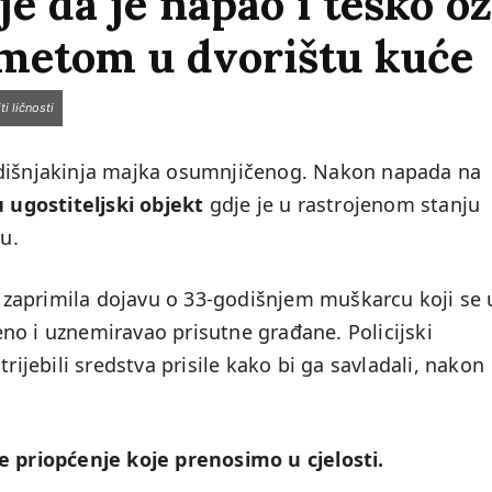
 da je napao i teško oz
metom u dvorištu kuće
ti ličnosti
odišnjakinja majka osumnjičenog. Nakon napada na
u ugostiteljski objekt
gdje je u rastrojenom stanju
ju.
ja zaprimila dojavu o 33-godišnjem muškarcu koji se 
no i uznemiravao prisutne građane. Policijski
rijebili sredstva prisile kako bi ga savladali, nakon
e priopćenje koje prenosimo u cjelosti.