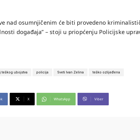
ve nad osumnjičenim će biti provedeno kriminalisti
olnosti događaja” – stoji u priopćenju Policijske upra
 teškog ubojstva
policija
Sveti Ivan Zelina
teško ozlijeđena
ok
X
WhatsApp
Viber