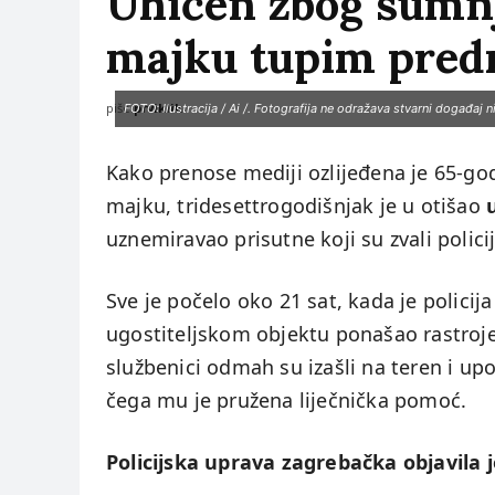
Uhićen zbog sumnje
majku tupim pred
piše:
prviklik
FOTO: Ilustracija / Ai /. Fotografija ne odražava stvarni događaj ni
Kako prenose mediji ozlijeđena je 65-g
majku, tridesettrogodišnjak je u otišao
uznemiravao prisutne koji su zvali polici
Sve je počelo oko 21 sat, kada je polici
ugostiteljskom objektu ponašao rastroje
službenici odmah su izašli na teren i upot
čega mu je pružena liječnička pomoć.
Policijska uprava zagrebačka objavila j