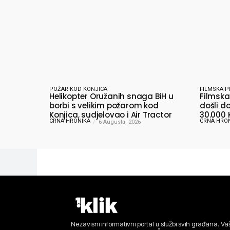
POŽAR KOD KONJICA
FILMSKA P
Helikopter Oružanih snaga BiH u
Filmska 
borbi s velikim požarom kod
došli do
Konjica, sudjelovao i Air Tractor
30.000 
CRNA HRONIKA
CRNA HRO
6 Augusta, 2026
Nezavisni informativni portal u službi svih građana. Vaš