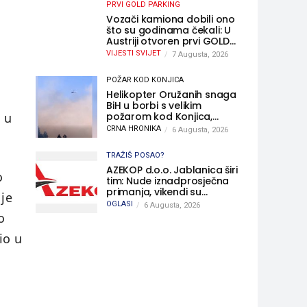
PRVI GOLD PARKING
Vozači kamiona dobili ono
što su godinama čekali: U
Austriji otvoren prvi GOLD
sigurni parking
VIJESTI SVIJET
7 Augusta, 2026
POŽAR KOD KONJICA
Helikopter Oružanih snaga
BiH u borbi s velikim
požarom kod Konjica,
 u
sudjelovao i Air Tractor
CRNA HRONIKA
6 Augusta, 2026
TRAŽIŠ POSAO?
AZEKOP d.o.o. Jablanica širi
o
tim: Nude iznadprosječna
primanja, vikendi su
je
slobodni, traži se više
OGLASI
6 Augusta, 2026
radnika
o
io u