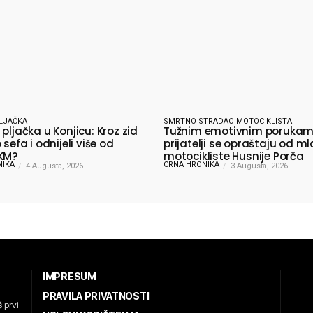
LJAČKA
SMRTNO STRADAO MOTOCIKLISTA
pljačka u Konjicu: Kroz zid
Tužnim emotivnim poruka
 sefa i odnijeli više od
prijatelji se opraštaju od m
KM?
motocikliste Husnije Porča
NIKA
CRNA HRONIKA
4 Augusta, 2026
3 Augusta, 2026
IMPRESUM
PRAVILA PRIVATNOSTI
 prvi