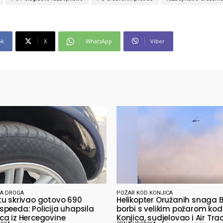
ok
X
WhatsApp
Viber
A DROGA
POŽAR KOD KONJICA
u skrivao gotovo 690
Helikopter Oružanih snaga B
peeda: Policija uhapsila
borbi s velikim požarom kod
a iz Hercegovine
Konjica, sudjelovao i Air Tra