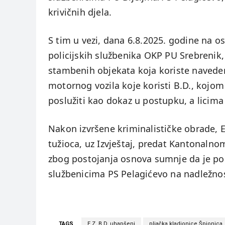
krivičnih djela.
S tim u vezi, dana 6.8.2025. godine na
policijskih službenika OKP PU Srebrenik, 
stambenih objekata koja koriste naveden
motornog vozila koje koristi B.D., kojo
poslužiti kao dokaz u postupku, a licima 
Nakon izvršene kriminalističke obrade,
tužioca, uz Izvještaj, predat Kantonaln
zbog postojanja osnova sumnje da je poči
službenicima PS Pelagićevo na nadležnos
TAGS
E.Z. B.D. uhapšeni
pljačka kladionice Špionica