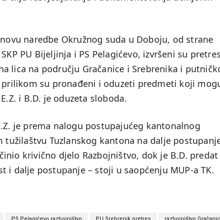
 osnovu naredbe Okružnog suda u Doboju, od strane
SKP PU Bijeljinja i PS Pelagićevo, izvršeni su pretres
a lica na području Gračanice i Srebrenika i putničk
m prilikom su pronađeni i oduzeti predmeti koji mog
E.Z. i B.D. je oduzeta sloboda.
 E.Z. je prema nalogu postupajućeg kantonalnog
om tužilaštvu Tuzlanskog kantona na dalje postupanj
nio krivično djelo Razbojništvo, dok je B.D. predat
t i dalje postupanje – stoji u saopćenju MUP-a TK.
PS Pelagićevo razbojništvo
PU Srebrenik pretres
razbojništvo Gračani