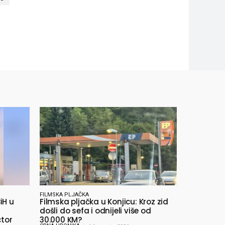
FILMSKA PLJAČKA
iH u
Filmska pljačka u Konjicu: Kroz zid
došli do sefa i odnijeli više od
ctor
30.000 KM?