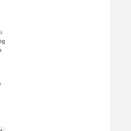
i
og
u
e
ca