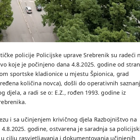
stičke policije Policijske uprave Srebrenik su radeći 
štvo koje je počinjeno dana 4.8.2025. godine od stra
com sportske kladionice u mjestu Špionica, grad
ređena količina novca), došli do operativnih saznan
jela, a radi se o: E.Z., rođen 1993. godine iz
rebrenika.
zu i sa učinjenjem krivičnog djela Razbojništvo na
4.8.2025. godine, ostvarena je saradnja sa policijs
 u cilju rasvjetljavanja i dokumentovanja učinjenih