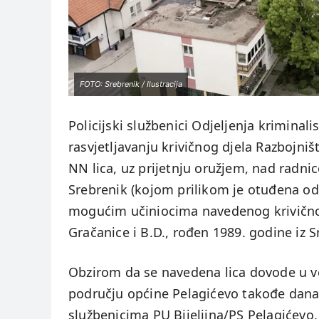
FOTO: Srebrenik / Ilustracija
Policijski službenici Odjeljenja kriminali
rasvjetljavanju krivičnog djela Razbojni
NN lica, uz prijetnju oružjem, nad radni
Srebrenik (kojom prilikom je otuđena od
mogućim učiniocima navedenog krivičnog d
Gračanice i B.D., rođen 1989. godine iz S
Obzirom da se navedena lica dovode u ve
području općine Pelagićevo takođe dana 
službenicima PU Bijeljina/PS Pelagićevo,