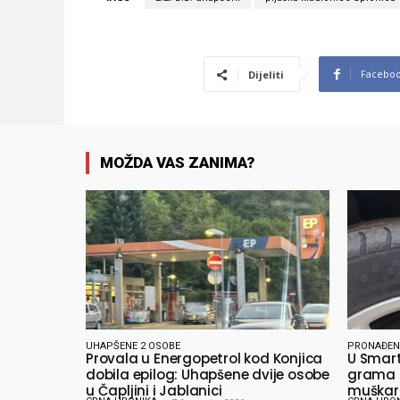
Facebo
Dijeliti
MOŽDA VAS ZANIMA?
UHAPŠENE 2 OSOBE
PRONAĐEN
Provala u Energopetrol kod Konjica
U Smart
dobila epilog: Uhapšene dvije osobe
grama s
u Čapljini i Jablanici
muškarc