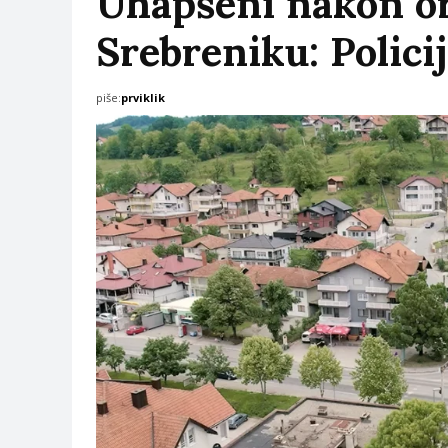
Uhapšeni nakon or
Srebreniku: Polici
piše:
prviklik