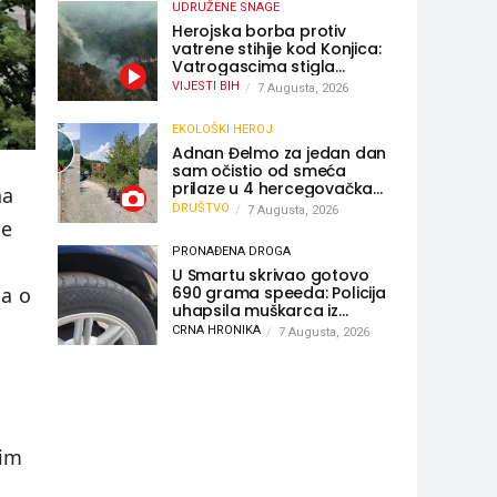
UDRUŽENE SNAGE
Herojska borba protiv
vatrene stihije kod Konjica:
Vatrogascima stigla
pomoć iz Sarajeva,
VIJESTI BIH
7 Augusta, 2026
helikopteri i Air Tractori
udružili snage
EKOLOŠKI HEROJ
Adnan Đelmo za jedan dan
sam očistio od smeća
prilaze u 4 hercegovačka
na
grada: “Danas nisam čistio
DRUŠTVO
7 Augusta, 2026
samo smeće, čistio sam
ne
sliku o nama”
PRONAĐENA DROGA
U Smartu skrivao gotovo
690 grama speeda: Policija
ja o
uhapsila muškarca iz
Hercegovine
CRNA HRONIKA
7 Augusta, 2026
kim