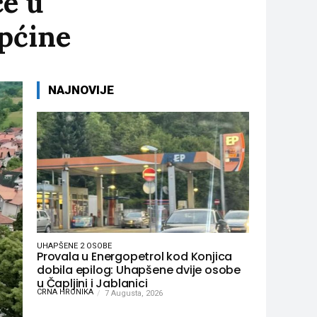
ce u
općine
NAJNOVIJE
UHAPŠENE 2 OSOBE
Provala u Energopetrol kod Konjica
dobila epilog: Uhapšene dvije osobe
u Čapljini i Jablanici
CRNA HRONIKA
7 Augusta, 2026