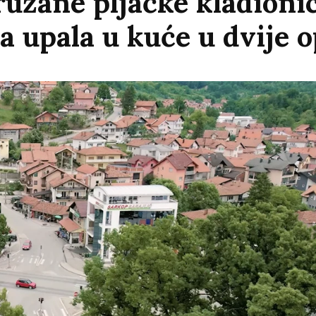
užane pljačke kladioni
ja upala u kuće u dvije 