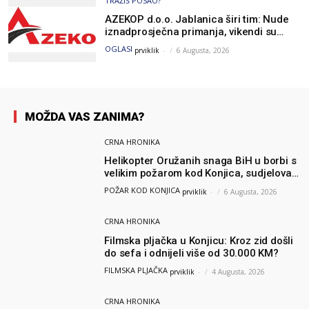
TRAŽIŠ POSAO?
AZEKOP d.o.o. Jablanica širi tim: Nude
iznadprosječna primanja, vikendi su
slobodni, traži se više radnika
OGLASI
prviklik
-
6 Augusta, 2026
MOŽDA VAS ZANIMA?
CRNA HRONIKA
Helikopter Oružanih snaga BiH u borbi s
velikim požarom kod Konjica, sudjelovao
i Air Tractor
POŽAR KOD KONJICA
prviklik
-
6 Augusta, 2026
CRNA HRONIKA
Filmska pljačka u Konjicu: Kroz zid došli
do sefa i odnijeli više od 30.000 KM?
FILMSKA PLJAČKA
prviklik
-
4 Augusta, 2026
CRNA HRONIKA