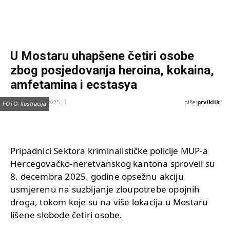
U Mostaru uhapšene četiri osobe
zbog posjedovanja heroina, kokaina,
amfetamina i ecstasya
piše:
prviklik
9 Decembra, 2025
FOTO: Ilustracija
Pripadnici Sektora kriminalističke policije MUP-a
Hercegovačko-neretvanskog kantona sproveli su
8. decembra 2025. godine opsežnu akciju
usmjerenu na suzbijanje zloupotrebe opojnih
droga, tokom koje su na više lokacija u Mostaru
lišene slobode četiri osobe.