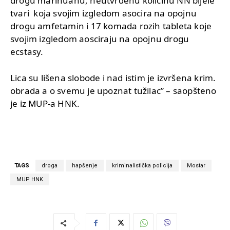
drogu marihuanu, neutvrđenu količinu NN bijele
tvari koja svojim izgledom asocira na opojnu
drogu amfetamin i 17 komada rozih tableta koje
svojim izgledom aosciraju na opojnu drogu
ecstasy.
Lica su lišena slobode i nad istim je izvršena krim.
obrada a o svemu je upoznat tužilac” – saopšteno
je iz MUP-a HNK.
TAGS
droga
hapšenje
kriminalistička policija
Mostar
MUP HNK