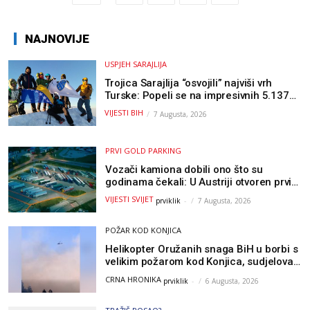
NAJNOVIJE
USPJEH SARAJLIJA
Trojica Sarajlija “osvojili” najviši vrh
Turske: Popeli se na impresivnih 5.137
metara
VIJESTI BIH
7 Augusta, 2026
PRVI GOLD PARKING
Vozači kamiona dobili ono što su
godinama čekali: U Austriji otvoren prvi
GOLD sigurni parking
VIJESTI SVIJET
prviklik
-
7 Augusta, 2026
POŽAR KOD KONJICA
Helikopter Oružanih snaga BiH u borbi s
velikim požarom kod Konjica, sudjelovao
i Air Tractor
CRNA HRONIKA
prviklik
-
6 Augusta, 2026