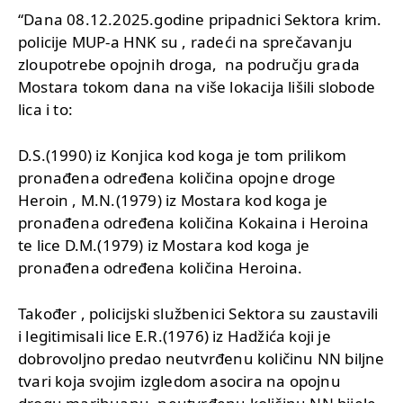
“Dana 08.12.2025.godine pripadnici Sektora krim.
policije MUP-a HNK su , radeći na sprečavanju
zloupotrebe opojnih droga, na području grada
Mostara tokom dana na više lokacija lišili slobode
lica i to:
D.S.(1990) iz Konjica kod koga je tom prilikom
pronađena određena količina opojne droge
Heroin , M.N.(1979) iz Mostara kod koga je
pronađena određena količina Kokaina i Heroina
te lice D.M.(1979) iz Mostara kod koga je
pronađena određena količina Heroina.
Također , policijski službenici Sektora su zaustavili
i legitimisali lice E.R.(1976) iz Hadžića koji je
dobrovoljno predao neutvrđenu količinu NN biljne
tvari koja svojim izgledom asocira na opojnu