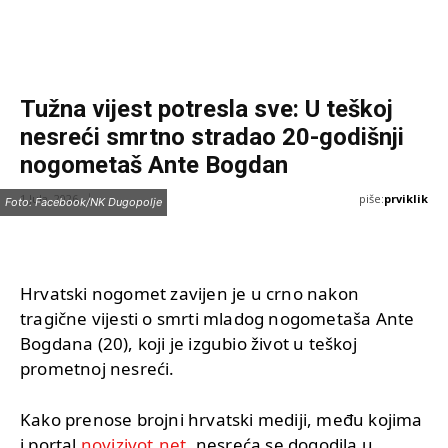
Tužna vijest potresla sve: U teškoj
nesreći smrtno stradao 20-godišnji
nogometaš Ante Bogdan
piše:
prviklik
1 Jula, 2026
Foto: Facebook/NK Dugopolje
Hrvatski nogomet zavijen je u crno nakon
tragične vijesti o smrti mladog nogometaša Ante
Bogdana (20), koji je izgubio život u teškoj
prometnoj nesreći.
Kako prenose brojni hrvatski mediji, među kojima
i portal
novizivot.net
, nesreća se dogodila u