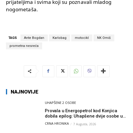
prijateljima i svima koji su poznavali mladog
nogometaša.
TAGS
Ante Bogdan
Karlobag
motocikl
NK Omiš
prometna nesreća
NAJNOVIJE
UHAPŠENE 2 OSOBE
Provala u Energopetrol kod Konjica
dobila epilog: Uhapšene dvije osobe u
Čapljini i Jablanici
CRNA HRONIKA
7 Augusta, 2026