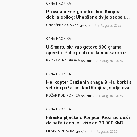
CRNA HRONIKA
Provala u Energopetrol kod Konjica
dobila epilog: Uhapšene dvije osobe u
Čapljini i Jablanici
UHAPŠENE 2 OSOBE
prviklik
-
7 Augusta, 2026
CRNA HRONIKA
U Smartu skrivao gotovo 690 grama
speeda: Policija uhapsila muškarca iz
Hercegovine
PRONAĐENA DROGA
prviklik
-
7 Augusta, 2026
CRNA HRONIKA
Helikopter Oružanih snaga BiH u borbi s
velikim požarom kod Konjica, sudjelovao
i Air Tractor
POŽAR KOD KONJICA
prviklik
-
6 Augusta, 2026
CRNA HRONIKA
Filmska pljačka u Konjicu: Kroz zid došli
do sefa i odnijeli više od 30.000 KM?
FILMSKA PLJAČKA
prviklik
-
4 Augusta, 2026