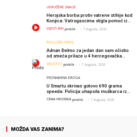
UDRUŽENE SNAGE
Herojska borba protiv vatrene stihije kod
Konjica: Vatrogascima stigla pomoć iz
Sarajeva, helikopteri i Air Tractori
VIJESTI BIH
prviklik
-
7 Augusta, 2026
udružili snage
EKOLOŠKI HEROJ
Adnan Đelmo za jedan dan sam očistio
od smeća prilaze u 4 hercegovačka
grada: “Danas nisam čistio samo smeće,
DRUŠTVO
prviklik
-
7 Augusta, 2026
čistio sam sliku o nama”
PRONAĐENA DROGA
U Smartu skrivao gotovo 690 grama
speeda: Policija uhapsila muškarca iz
Hercegovine
CRNA HRONIKA
prviklik
-
7 Augusta, 2026
MOŽDA VAS ZANIMA?