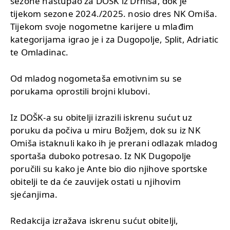
sezone nastupao za DOŠK iz Drniša, dok je
tijekom sezone 2024./2025. nosio dres NK Omiša.
Tijekom svoje nogometne karijere u mlađim
kategorijama igrao je i za Dugopolje, Split, Adriatic
te Omladinac.
Od mladog nogometaša emotivnim su se
porukama oprostili brojni klubovi.
Iz DOŠK-a su obitelji izrazili iskrenu sućut uz
poruku da počiva u miru Božjem, dok su iz NK
Omiša istaknuli kako ih je prerani odlazak mladog
sportaša duboko potresao. Iz NK Dugopolje
poručili su kako je Ante bio dio njihove sportske
obitelji te da će zauvijek ostati u njihovim
sjećanjima.
Redakcija izražava iskrenu sućut obitelji,