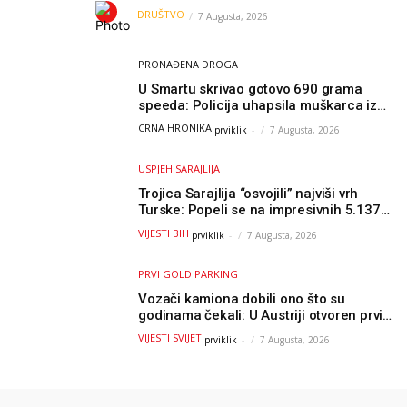
grada: “Danas nisam čistio samo smeće,
DRUŠTVO
7 Augusta, 2026
čistio sam sliku o nama”
PRONAĐENA DROGA
U Smartu skrivao gotovo 690 grama
speeda: Policija uhapsila muškarca iz
Hercegovine
CRNA HRONIKA
prviklik
-
7 Augusta, 2026
USPJEH SARAJLIJA
Trojica Sarajlija “osvojili” najviši vrh
Turske: Popeli se na impresivnih 5.137
metara
VIJESTI BIH
prviklik
-
7 Augusta, 2026
PRVI GOLD PARKING
Vozači kamiona dobili ono što su
godinama čekali: U Austriji otvoren prvi
GOLD sigurni parking
VIJESTI SVIJET
prviklik
-
7 Augusta, 2026