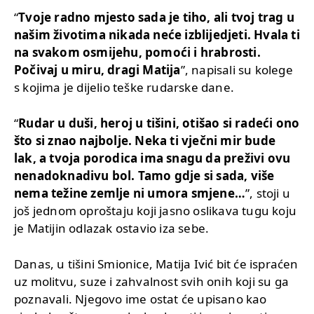
“
Tvoje radno mjesto sada je tiho, ali tvoj trag u
našim životima nikada neće izblijedjeti. Hvala ti
na svakom osmijehu, pomoći i hrabrosti.
Počivaj u miru, dragi Matija
”, napisali su kolege
s kojima je dijelio teške rudarske dane.
“
Rudar u duši, heroj u tišini, otišao si radeći ono
što si znao najbolje. Neka ti vječni mir bude
lak, a tvoja porodica ima snagu da preživi ovu
nenadoknadivu bol. Tamo gdje si sada, više
nema težine zemlje ni umora smjene…
”, stoji u
još jednom oproštaju koji jasno oslikava tugu koju
je Matijin odlazak ostavio iza sebe.
Danas, u tišini Smionice, Matija Ivić bit će ispraćen
uz molitvu, suze i zahvalnost svih onih koji su ga
poznavali. Njegovo ime ostat će upisano kao