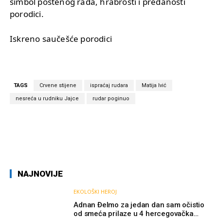
simbol poštenog rada, hrabrosti i predanosti
porodici.
Iskreno saučešće porodici
TAGS
Crvene stijene
ispraćaj rudara
Matija Ivić
nesreća u rudniku Jajce
rudar poginuo
NAJNOVIJE
EKOLOŠKI HEROJ
Adnan Đelmo za jedan dan sam očistio
od smeća prilaze u 4 hercegovačka