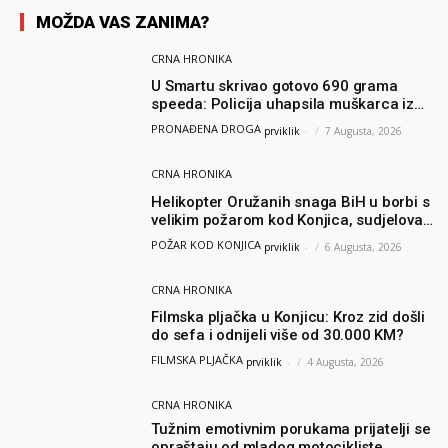
MOŽDA VAS ZANIMA?
CRNA HRONIKA
U Smartu skrivao gotovo 690 grama
speeda: Policija uhapsila muškarca iz
Hercegovine
PRONAĐENA DROGA
prviklik
-
7 Augusta, 2026
CRNA HRONIKA
Helikopter Oružanih snaga BiH u borbi s
velikim požarom kod Konjica, sudjelovao
i Air Tractor
POŽAR KOD KONJICA
prviklik
-
6 Augusta, 2026
CRNA HRONIKA
Filmska pljačka u Konjicu: Kroz zid došli
do sefa i odnijeli više od 30.000 KM?
FILMSKA PLJAČKA
prviklik
-
4 Augusta, 2026
CRNA HRONIKA
Tužnim emotivnim porukama prijatelji se
opraštaju od mladog motocikliste