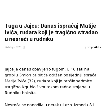
Tuga u Jajcu: Danas ispraćaj Matije
Ivića, rudara koji je tragično stradao
u nesreći u rudniku
piše:
prviklik
26 Maja, 2025
Jajce je danas obavijeno tugom. U 16 sati na
groblju Smionica bit će održan posljednji ispraćaj
Matije Ivića (32), rudara koji je prošle sedmice
tragično izgubio život tokom radne smjene u
Rudniku boksita.
Nesreća se dogodila u petak ujutro, između 8 i