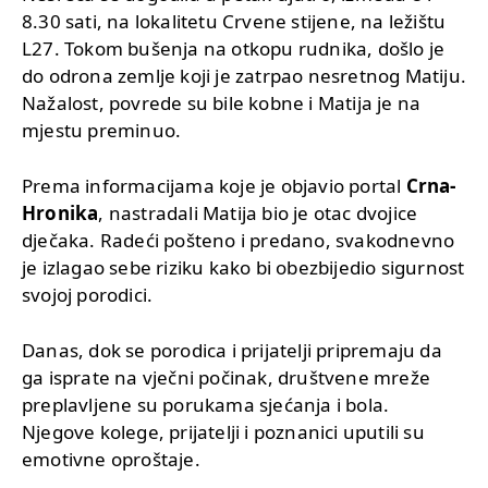
8.30 sati, na lokalitetu Crvene stijene, na ležištu
L27. Tokom bušenja na otkopu rudnika, došlo je
do odrona zemlje koji je zatrpao nesretnog Matiju.
Nažalost, povrede su bile kobne i Matija je na
mjestu preminuo.
Prema informacijama koje je objavio portal
Crna-
Hronika
, nastradali Matija bio je otac dvojice
dječaka. Radeći pošteno i predano, svakodnevno
je izlagao sebe riziku kako bi obezbijedio sigurnost
svojoj porodici.
Danas, dok se porodica i prijatelji pripremaju da
ga isprate na vječni počinak, društvene mreže
preplavljene su porukama sjećanja i bola.
Njegove kolege, prijatelji i poznanici uputili su
emotivne oproštaje.