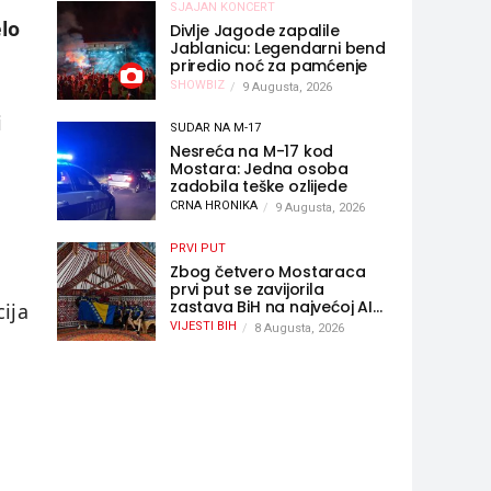
SJAJAN KONCERT
elo
Divlje Jagode zapalile
Jablanicu: Legendarni bend
priredio noć za pamćenje
SHOWBIZ
9 Augusta, 2026
i
SUDAR NA M-17
Nesreća na M-17 kod
Mostara: Jedna osoba
zadobila teške ozlijede
CRNA HRONIKA
9 Augusta, 2026
PRVI PUT
Zbog četvero Mostaraca
prvi put se zavijorila
zastava BiH na najvećoj AI
cija
olimpijadi, a sada je njihov
VIJESTI BIH
8 Augusta, 2026
mentor postao član
komiteta Međunarodne
olimpijade iz...