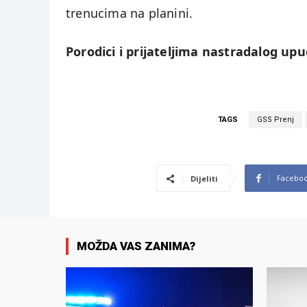
trenucima na planini.
Porodici i prijateljima nastradalog up
TAGS
GSS Prenj
Facebo
Dijeliti
MOŽDA VAS ZANIMA?