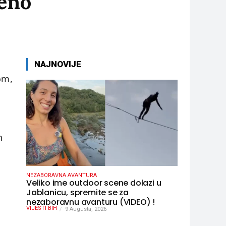
đeno
NAJNOVIJE
om,
a
h
NEZABORAVNA AVANTURA
Veliko ime outdoor scene dolazi u
Jablanicu, spremite se za
nezaboravnu avanturu (VIDEO) !
VIJESTI BIH
9 Augusta, 2026