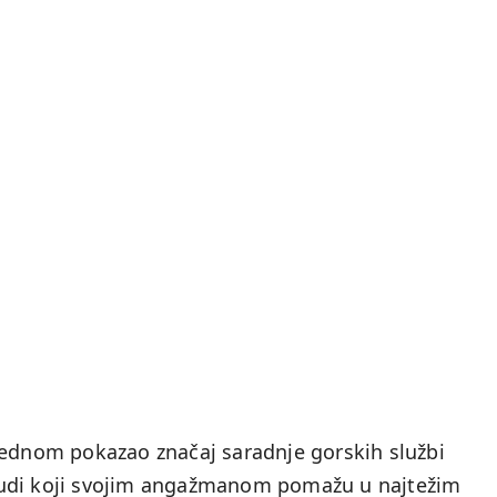
oš jednom pokazao značaj saradnje gorskih službi
h ljudi koji svojim angažmanom pomažu u najtežim