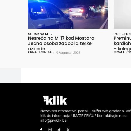
SUDAR NA M-17
POSLJEDN
Nesreća na M-17 kod Mostara:
Preminu
Jedna osoba zadobila teške
kardioh
ozlijede
– koleg
CRNA HRONIKA
CRNA HRO
9 Augusta, 2026
oprošta
Nezavisni informativni portal u službi svih građana. Vaš
klik do informacija ! IMATE PRIČU? Kontaktirajte nas :
info@prviklik.ba