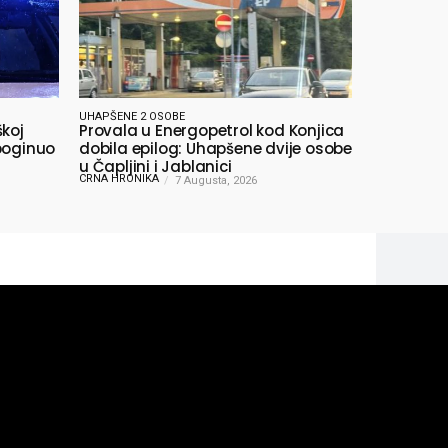
UHAPŠENE 2 OSOBE
škoj
Provala u Energopetrol kod Konjica
poginuo
dobila epilog: Uhapšene dvije osobe
u Čapljini i Jablanici
CRNA HRONIKA
7 Augusta, 2026