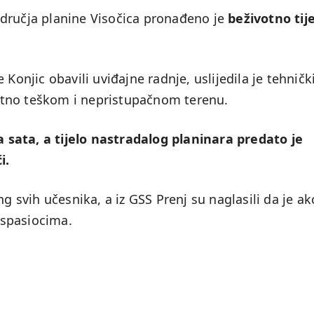
odručja planine Visočica pronađeno je
beživotno tij
Konjic obavili uviđajne radnje, uslijedila je tehničk
uzetno teškom i nepristupačnom terenu.
va sata, a tijelo nastradalog planinara predato je
i.
g svih učesnika, a iz GSS Prenj su naglasili da je ak
 spasiocima.