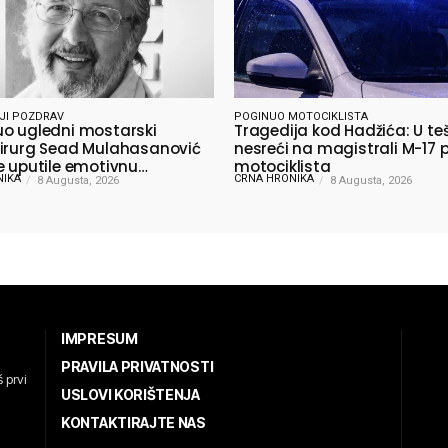
JI POZDRAV
POGINUO MOTOCIKLISTA
o ugledni mostarski
Tragedija kod Hadžića: U te
irurg Sead Mulahasanović
nesreći na magistrali M-17 
e uputile emotivnu
motociklista
NIKA
CRNA HRONIKA
jnu poruku
8 Augusta, 2026
8 Augusta, 2026
IMPRESUM
PRAVILA PRIVATNOSTI
 prvi
USLOVI KORIŠTENJA
KONTAKTIRAJTE NAS