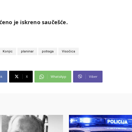
ućeno je iskreno saučešće.
Konjic
planinar
potraga
Visočica
ok
X
WhatsApp
Viber