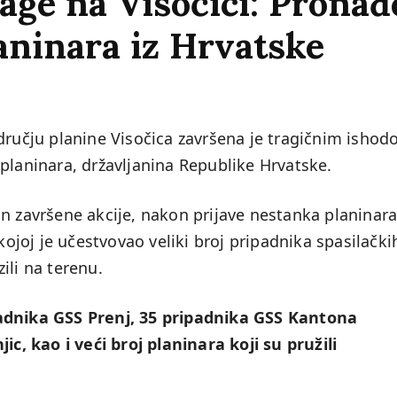
rage na Visočici: Prona
laninara iz Hrvatske
dručju planine Visočica završena je tragičnim ishod
planinara, državljanina Republike Hrvatske.
n završene akcije, nakon prijave nestanka planinar
joj je učestvovao veliki broj pripadnika spasilački
zili na terenu.
padnika GSS Prenj, 35 pripadnika GSS Kantona
ic, kao i veći broj planinara koji su pružili