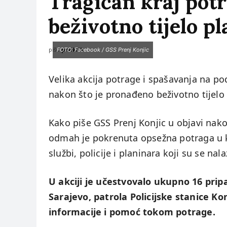
Tragičan kraj pot
beživotno tijelo p
piše:
prviklik
FOTO: Facebook / GSS Prenj Konjic
Velika akcija potrage i spašavanja na po
nakon što je pronađeno beživotno tijelo 
Kako piše GSS Prenj Konjic u objavi nako
odmah je pokrenuta opsežna potraga u ko
službi, policije i planinara koji su se nala
U akciji je učestvovalo ukupno 16 pri
Sarajevo, patrola Policijske stanice Konj
informacije i pomoć tokom potrage.