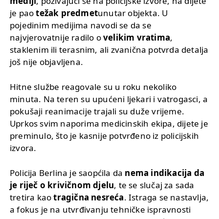
mediji
, pozivajući se na policijske izvore, na dijete
je pao
težak predmet
unutar objekta. U
pojedinim medijima navodi se da se
najvjerovatnije radilo o
velikim vratima
,
staklenim ili terasnim, ali zvanična potvrda detalja
još nije objavljena.
Hitne službe reagovale su u roku nekoliko
minuta. Na teren su upućeni ljekari i vatrogasci, a
pokušaji reanimacije trajali su duže vrijeme.
Uprkos svim naporima medicinskih ekipa, dijete je
preminulo, što je kasnije potvrđeno iz policijskih
izvora.
Policija Berlina je saopćila da
nema indikacija da
je riječ o krivičnom djelu
, te se slučaj za sada
tretira kao
tragična nesreća
. Istraga se nastavlja,
a fokus je na utvrđivanju tehničke ispravnosti