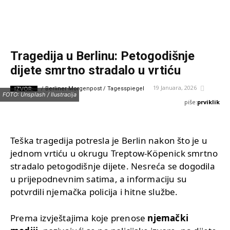
Tragedija u Berlinu: Petogodišnje
dijete smrtno stradalo u vrtiću
19 Januara, 2026
IZVOR:
/ Berliner Morgenpost / Tagesspiegel
FOTO: Unsplash / Ilustracija
piše:
prviklik
Teška tragedija potresla je Berlin nakon što je u
jednom vrtiću u okrugu Treptow-Köpenick smrtno
stradalo petogodišnje dijete. Nesreća se dogodila
u prijepodnevnim satima, a informaciju su
potvrdili njemačka policija i hitne službe.
Prema izvještajima koje prenose
njemački