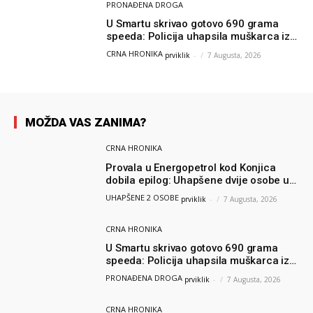
PRONAĐENA DROGA
U Smartu skrivao gotovo 690 grama
speeda: Policija uhapsila muškarca iz
Hercegovine
CRNA HRONIKA
prviklik
-
7 Augusta, 2026
MOŽDA VAS ZANIMA?
CRNA HRONIKA
Provala u Energopetrol kod Konjica
dobila epilog: Uhapšene dvije osobe u
Čapljini i Jablanici
UHAPŠENE 2 OSOBE
prviklik
-
7 Augusta, 2026
CRNA HRONIKA
U Smartu skrivao gotovo 690 grama
speeda: Policija uhapsila muškarca iz
Hercegovine
PRONAĐENA DROGA
prviklik
-
7 Augusta, 2026
CRNA HRONIKA