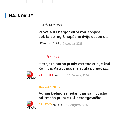
NAJNOVIJE
UHAPŠENE 2 OSOBE
Provala u Energopetrol kod Konjica
dobila epilog: Uhapšene dvije osobe u
Čapljini i Jablanici
CRNA HRONIKA
7 Augusta, 2026
UDRUŽENE SNAGE
Herojska borba protiv vatrene stihije kod
Konjica: Vatrogascima stigla pomoć iz
Sarajeva, helikopteri i Air Tractori
VIJESTI BIH
prviklik
-
7 Augusta, 2026
udružili snage
EKOLOŠKI HEROJ
Adnan Đelmo za jedan dan sam očistio
od smeća prilaze u 4 hercegovačka
grada: “Danas nisam čistio samo smeće,
DRUŠTVO
prviklik
-
7 Augusta, 2026
čistio sam sliku o nama”