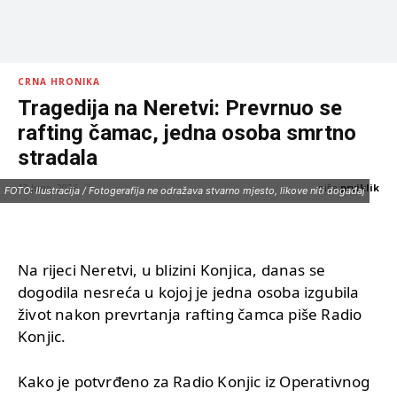
CRNA HRONIKA
Tragedija na Neretvi: Prevrnuo se
rafting čamac, jedna osoba smrtno
stradala
piše:
prviklik
13 Juna, 2026
FOTO: Ilustracija / Fotogerafija ne odražava stvarno mjesto, likove niti događaj
Na rijeci Neretvi, u blizini Konjica, danas se
dogodila nesreća u kojoj je jedna osoba izgubila
život nakon prevrtanja rafting čamca piše Radio
Konjic.
Kako je potvrđeno za Radio Konjic iz Operativnog