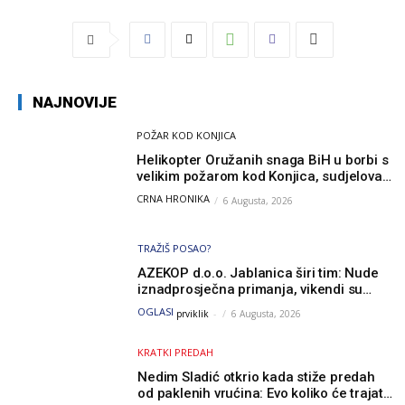
NAJNOVIJE
POŽAR KOD KONJICA
Helikopter Oružanih snaga BiH u borbi s
velikim požarom kod Konjica, sudjelovao
i Air Tractor
CRNA HRONIKA
6 Augusta, 2026
TRAŽIŠ POSAO?
AZEKOP d.o.o. Jablanica širi tim: Nude
iznadprosječna primanja, vikendi su
slobodni, traži se više radnika
OGLASI
prviklik
-
6 Augusta, 2026
KRATKI PREDAH
Nedim Sladić otkrio kada stiže predah
od paklenih vrućina: Evo koliko će trajati