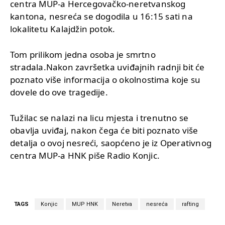
centra MUP-a Hercegovačko-neretvanskog
kantona, nesreća se dogodila u 16:15 sati na
lokalitetu Kalajdžin potok.
Tom prilikom jedna osoba je smrtno
stradala.Nakon završetka uviđajnih radnji bit će
poznato više informacija o okolnostima koje su
dovele do ove tragedije.
Tužilac se nalazi na licu mjesta i trenutno se
obavlja uviđaj, nakon čega će biti poznato više
detalja o ovoj nesreći, saopćeno je iz Operativnog
centra MUP-a HNK piše Radio Konjic.
TAGS
Konjic
MUP HNK
Neretva
nesreća
rafting