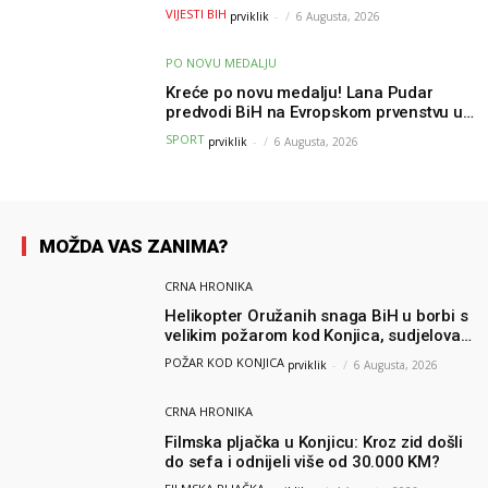
osvježenje u BiH
VIJESTI BIH
prviklik
-
6 Augusta, 2026
PO NOVU MEDALJU
Kreće po novu medalju! Lana Pudar
predvodi BiH na Evropskom prvenstvu u
Parizu
SPORT
prviklik
-
6 Augusta, 2026
MOŽDA VAS ZANIMA?
CRNA HRONIKA
Helikopter Oružanih snaga BiH u borbi s
velikim požarom kod Konjica, sudjelovao
i Air Tractor
POŽAR KOD KONJICA
prviklik
-
6 Augusta, 2026
CRNA HRONIKA
Filmska pljačka u Konjicu: Kroz zid došli
do sefa i odnijeli više od 30.000 KM?