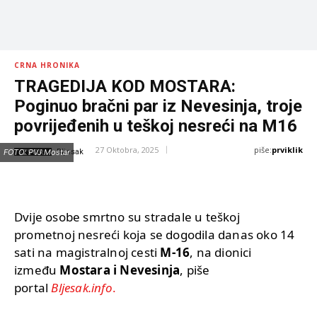
CRNA HRONIKA
TRAGEDIJA KOD MOSTARA:
Poginuo bračni par iz Nevesinja, troje
povrijeđenih u teškoj nesreći na M16
piše:
prviklik
27 Oktobra, 2025
IZVOR:
FOTO: PVJ Mostar
Bljesak
Dvije osobe smrtno su stradale u teškoj
prometnoj nesreći koja se dogodila danas oko 14
sati na magistralnoj cesti
M-16
, na dionici
između
Mostara i Nevesinja
, piše
portal
Bljesak.info
.