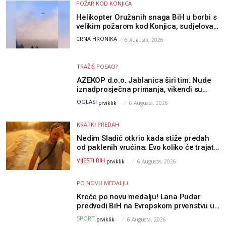
POŽAR KOD KONJICA
Helikopter Oružanih snaga BiH u borbi s
velikim požarom kod Konjica, sudjelovao
i Air Tractor
CRNA HRONIKA
6 Augusta, 2026
TRAŽIŠ POSAO?
AZEKOP d.o.o. Jablanica širi tim: Nude
iznadprosječna primanja, vikendi su
slobodni, traži se više radnika
OGLASI
prviklik
-
6 Augusta, 2026
KRATKI PREDAH
Nedim Sladić otkrio kada stiže predah
od paklenih vrućina: Evo koliko će trajati
osvježenje u BiH
VIJESTI BIH
prviklik
-
6 Augusta, 2026
PO NOVU MEDALJU
Kreće po novu medalju! Lana Pudar
predvodi BiH na Evropskom prvenstvu u
Parizu
SPORT
prviklik
-
6 Augusta, 2026