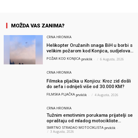
MOŽDA VAS ZANIMA?
CRNA HRONIKA
Helikopter Oružanih snaga BiH u borbi s
velikim požarom kod Konjica, sudjelovao
i Air Tractor
POŽAR KOD KONJICA
prviklik
-
6 Augusta, 2026
CRNA HRONIKA
Filmska pljačka u Konjicu: Kroz zid došli
do sefa i odnijeli više od 30.000 KM?
FILMSKA PLJAČKA
prviklik
-
4 Augusta, 2026
CRNA HRONIKA
Tužnim emotivnim porukama prijatelji se
opraštaju od mladog motocikliste
Husnije Porča
SMRTNO STRADAO MOTOCIKLISTA
prviklik
-
3 Augusta, 2026