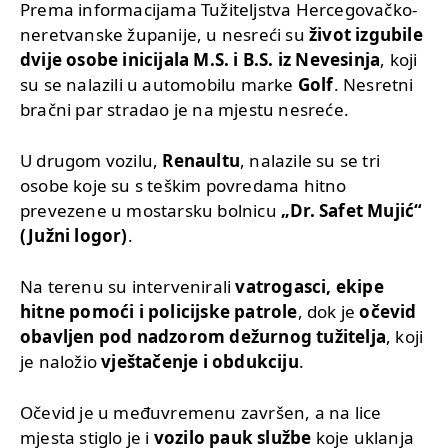
Prema informacijama Tužiteljstva Hercegovačko-
neretvanske županije, u nesreći su
život izgubile
dvije osobe inicijala M.S. i B.S. iz Nevesinja
, koji
su se nalazili u automobilu marke
Golf
. Nesretni
bračni par stradao je na mjestu nesreće.
U drugom vozilu,
Renaultu
, nalazile su se tri
osobe koje su s teškim povredama hitno
prevezene u mostarsku bolnicu
„Dr. Safet Mujić“
(Južni logor)
.
Na terenu su intervenirali
vatrogasci, ekipe
hitne pomoći i policijske patrole
, dok je
očevid
obavljen pod nadzorom dežurnog tužitelja
, koji
je naložio
vještačenje i obdukciju
.
Očevid je u međuvremenu završen, a na lice
mjesta stiglo je i
vozilo pauk službe
koje uklanja