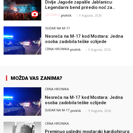
Divlje Jagode zapalile Jablanicu:
Legendarni bend priredio noć za
pamćenje
SHOWBIZ
prviklik
-
9 Augusta, 2026
SUDAR NA M-17
Nesreća na M-17 kod Mostara: Jedna
osoba zadobila teške ozlijede
CRNA HRONIKA
prviklik
-
9 Augusta, 2026
MOŽDA VAS ZANIMA?
CRNA HRONIKA
Nesreća na M-17 kod Mostara: Jedna
osoba zadobila teške ozlijede
SUDAR NA M-17
prviklik
-
9 Augusta, 2026
CRNA HRONIKA
Preminuo ugledni mostarski kardiohirurg