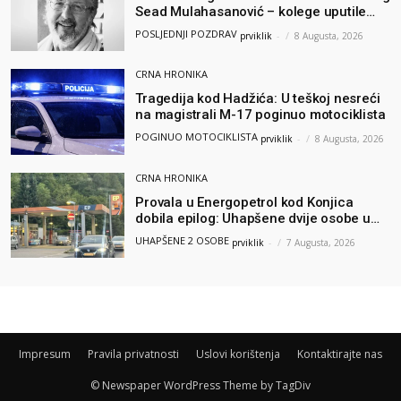
Sead Mulahasanović – kolege uputile
emotivnu oproštajnu poruku
POSLJEDNJI POZDRAV
prviklik
-
8 Augusta, 2026
CRNA HRONIKA
Tragedija kod Hadžića: U teškoj nesreći
na magistrali M-17 poginuo motociklista
POGINUO MOTOCIKLISTA
prviklik
-
8 Augusta, 2026
CRNA HRONIKA
Provala u Energopetrol kod Konjica
dobila epilog: Uhapšene dvije osobe u
Čapljini i Jablanici
UHAPŠENE 2 OSOBE
prviklik
-
7 Augusta, 2026
Impresum
Pravila privatnosti
Uslovi korištenja
Kontaktirajte nas
© Newspaper WordPress Theme by TagDiv