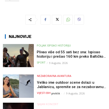
NAJNOVIJE
POLJAK ISPISAO HISTORIJU
Plivao više od 55 sati bez sna: Ispisao
historiju i prešao 160 km preko Baltičkog
mora – a podvig posvetio djeci oboljeloj
SPORT
9 Augusta, 2026
od raka
NEZABORAVNA AVANTURA
Veliko ime outdoor scene dolazi u
Jablanicu, spremite se za nezaboravnu
avanturu (VIDEO) !
VIJESTI BIH
prviklik
-
9 Augusta, 2026
SJAJAN KONCERT