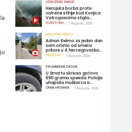
UDRUŽENE SNAGE
Herojska borba protiv
vatrene stihije kod Konjica:
la
Vatrogascima stigla
pomoć iz Sarajeva,
VIJESTI BIH
7 Augusta, 2026
helikopteri i Air Tractori
udružili snage
EKOLOŠKI HEROJ
Adnan Đelmo za jedan dan
sam očistio od smeća
prilaze u 4 hercegovačka
ju
grada: “Danas nisam čistio
DRUŠTVO
7 Augusta, 2026
samo smeće, čistio sam
sliku o nama”
PRONAĐENA DROGA
U Smartu skrivao gotovo
690 grama speeda: Policija
uhapsila muškarca iz
Hercegovine
CRNA HRONIKA
7 Augusta, 2026