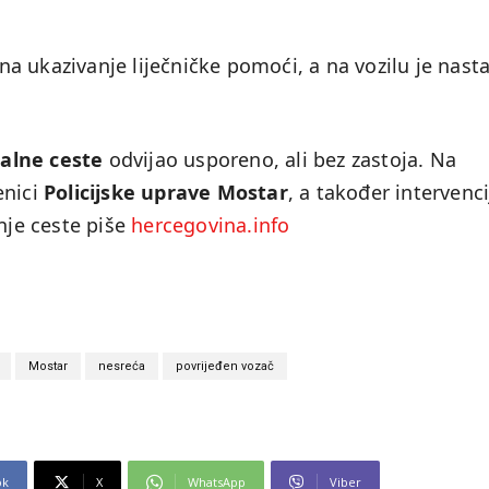
na ukazivanje liječničke pomoći, a na vozilu je nasta
alne ceste
odvijao usporeno, ali bez zastoja. Na
enici
Policijske uprave Mostar
, a također intervenci
anje ceste piše
hercegovina.info
Mostar
nesreća
povrijeđen vozač
ok
X
WhatsApp
Viber