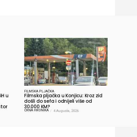
FILMSKA PLJAČKA
iH u
Filmska pljačka u Konjicu: Kroz zid
došli do sefa i odnijeli više od
ctor
30.000 KM?
CRNA HRONIKA
4 Augusta, 2026