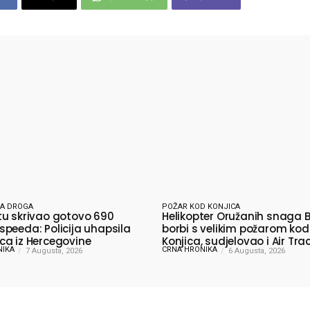
A DROGA
POŽAR KOD KONJICA
u skrivao gotovo 690
Helikopter Oružanih snaga B
peeda: Policija uhapsila
borbi s velikim požarom kod
a iz Hercegovine
Konjica, sudjelovao i Air Tra
NIKA
CRNA HRONIKA
7 Augusta, 2026
6 Augusta, 2026