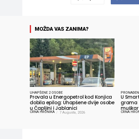
MOŽDA VAS ZANIMA?
UHAPŠENE 2 OSOBE
PRONAĐEN
Provala u Energopetrol kod Konjica
U Smart
dobila epilog: Uhapšene dvije osobe
grama s
u Čapljini i Jablanici
muškarc
CRNA HRONIKA
CRNA HRO
7 Augusta, 2026