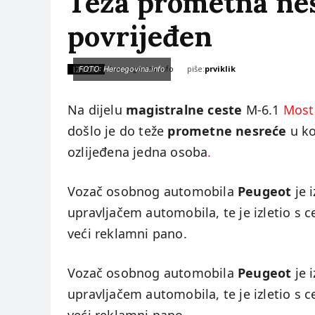
Teža prometna nes
povrijeđen
piše:
prviklik
IZVOR:
FOTO: Hercegovina.info
hercegovina.info
Na dijelu
magistralne ceste
M-6.1
Most
došlo je do teže
prometne nesreće
u ko
ozlijeđena jedna osoba
.
Vozač osobnog automobila
Peugeot
je 
upravljačem automobila, te je izletio s 
veći reklamni pano.
Vozač osobnog automobila
Peugeot
je 
upravljačem automobila, te je izletio s 