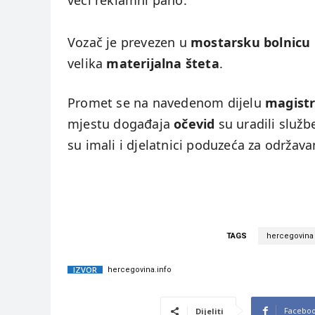
veći reklamni pano.
Vozač je prevezen u
mostarsku bolnicu
velika
materijalna šteta
.
Promet se na navedenom dijelu
magistr
mjestu događaja
očevid
su uradili služb
su imali i djelatnici poduzeća za održav
TAGS
hercegovina
IZVOR
hercegovina.info
Facebo
Dijeliti