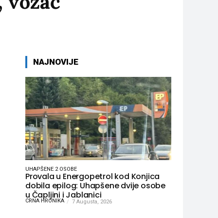
, vozač
NAJNOVIJE
UHAPŠENE 2 OSOBE
Provala u Energopetrol kod Konjica
dobila epilog: Uhapšene dvije osobe
u Čapljini i Jablanici
CRNA HRONIKA
7 Augusta, 2026