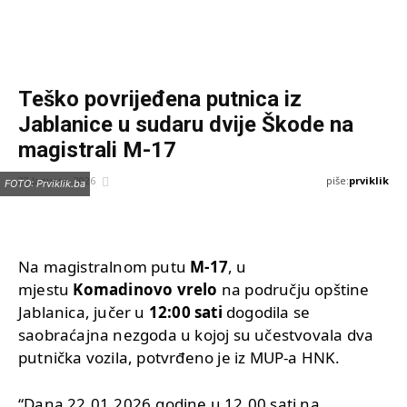
Teško povrijeđena putnica iz
Jablanice u sudaru dvije Škode na
magistrali M-17
piše:
prviklik
23 Januara, 2026
FOTO: Prviklik.ba
Na magistralnom putu
M-17
, u
mjestu
Komadinovo vrelo
na području opštine
Jablanica, jučer u
12:00 sati
dogodila se
saobraćajna nezgoda u kojoj su učestvovala dva
putnička vozila, potvrđeno je iz MUP-a HNK.
“Dana 22.01.2026.godine u 12,00 sati na