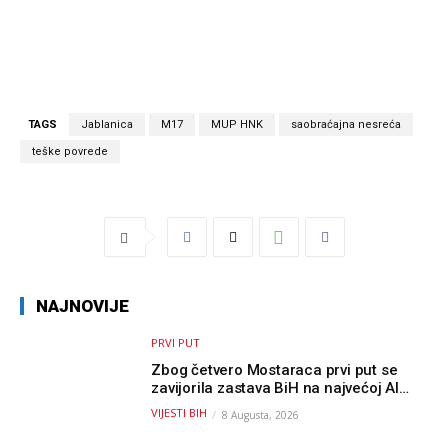
TAGS
Jablanica
M17
MUP HNK
saobraćajna nesreća
teške povrede
NAJNOVIJE
PRVI PUT
Zbog četvero Mostaraca prvi put se
zavijorila zastava BiH na najvećoj AI
olimpijadi, a sada je njihov mentor
VIJESTI BIH
8 Augusta, 2026
postao član komiteta Međunarodne
olimpijade iz...