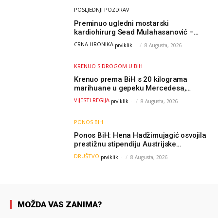
POSLJEDNJI POZDRAV
Preminuo ugledni mostarski
kardiohirurg Sead Mulahasanović –
kolege uputile emotivnu oproštajnu
CRNA HRONIKA
prviklik
-
8 Augusta, 2026
poruku
KRENUO S DROGOM U BIH
Krenuo prema BiH s 20 kilograma
marihuane u gepeku Mercedesa,
policija ga uhapsila na granici
VIJESTI REGIJA
prviklik
-
8 Augusta, 2026
PONOS BIH
Ponos BiH: Hena Hadžimujagić osvojila
prestižnu stipendiju Austrijske
akademije nauka, njeno istraživanje
DRUŠTVO
prviklik
-
8 Augusta, 2026
moglo bi pomoći djeci širom svijeta
MOŽDA VAS ZANIMA?