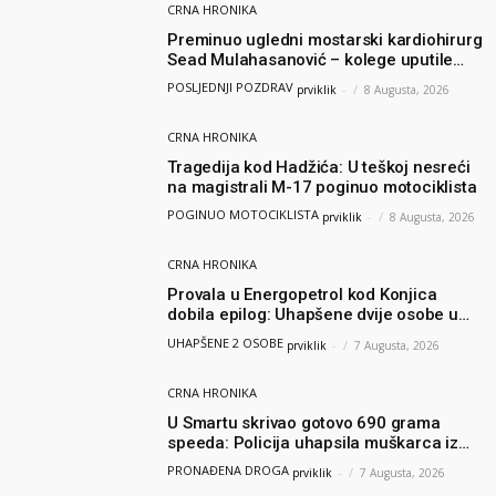
CRNA HRONIKA
Preminuo ugledni mostarski kardiohirurg
Sead Mulahasanović – kolege uputile
emotivnu oproštajnu poruku
POSLJEDNJI POZDRAV
prviklik
-
8 Augusta, 2026
CRNA HRONIKA
Tragedija kod Hadžića: U teškoj nesreći
na magistrali M-17 poginuo motociklista
POGINUO MOTOCIKLISTA
prviklik
-
8 Augusta, 2026
CRNA HRONIKA
Provala u Energopetrol kod Konjica
dobila epilog: Uhapšene dvije osobe u
Čapljini i Jablanici
UHAPŠENE 2 OSOBE
prviklik
-
7 Augusta, 2026
CRNA HRONIKA
U Smartu skrivao gotovo 690 grama
speeda: Policija uhapsila muškarca iz
Hercegovine
PRONAĐENA DROGA
prviklik
-
7 Augusta, 2026