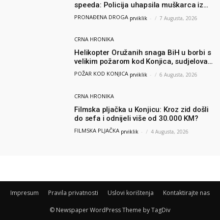
speeda: Policija uhapsila muškarca iz
Hercegovine
PRONAĐENA DROGA
prviklik
-
7 Augusta, 2026
CRNA HRONIKA
Helikopter Oružanih snaga BiH u borbi s
velikim požarom kod Konjica, sudjelovao
i Air Tractor
POŽAR KOD KONJICA
prviklik
-
6 Augusta, 2026
CRNA HRONIKA
Filmska pljačka u Konjicu: Kroz zid došli
do sefa i odnijeli više od 30.000 KM?
FILMSKA PLJAČKA
prviklik
-
4 Augusta, 2026
Impresum
Pravila privatnosti
Uslovi korištenja
Kontaktirajte nas
© Newspaper WordPress Theme by TagDiv