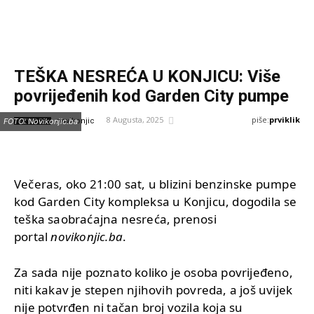
TEŠKA NESREĆA U KONJICU: Više
povrijeđenih kod Garden City pumpe
piše:
prviklik
8 Augusta, 2025
IZVOR:
FOTO: Novikonjic.ba
novikonjic
Večeras, oko 21:00 sat, u blizini benzinske pumpe
kod Garden City kompleksa u Konjicu, dogodila se
teška saobraćajna nesreća, prenosi
portal
novikonjic.ba
.
Za sada nije poznato koliko je osoba povrijeđeno,
niti kakav je stepen njihovih povreda, a još uvijek
nije potvrđen ni tačan broj vozila koja su