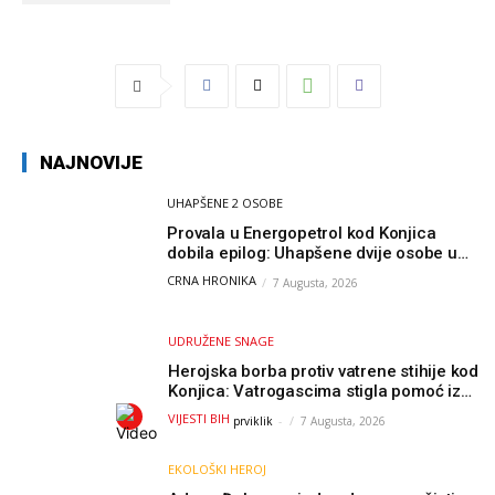
NAJNOVIJE
UHAPŠENE 2 OSOBE
Provala u Energopetrol kod Konjica
dobila epilog: Uhapšene dvije osobe u
Čapljini i Jablanici
CRNA HRONIKA
7 Augusta, 2026
UDRUŽENE SNAGE
Herojska borba protiv vatrene stihije kod
Konjica: Vatrogascima stigla pomoć iz
Sarajeva, helikopteri i Air Tractori
VIJESTI BIH
prviklik
-
7 Augusta, 2026
udružili snage
EKOLOŠKI HEROJ