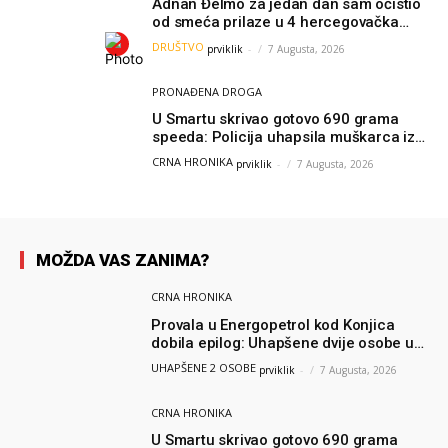
Adnan Đelmo za jedan dan sam očistio
od smeća prilaze u 4 hercegovačka
grada: “Danas nisam čistio samo smeće,
DRUŠTVO
prviklik
-
7 Augusta, 2026
čistio sam sliku o nama”
PRONAĐENA DROGA
U Smartu skrivao gotovo 690 grama
speeda: Policija uhapsila muškarca iz
Hercegovine
CRNA HRONIKA
prviklik
-
7 Augusta, 2026
MOŽDA VAS ZANIMA?
CRNA HRONIKA
Provala u Energopetrol kod Konjica
dobila epilog: Uhapšene dvije osobe u
Čapljini i Jablanici
UHAPŠENE 2 OSOBE
prviklik
-
7 Augusta, 2026
CRNA HRONIKA
U Smartu skrivao gotovo 690 grama