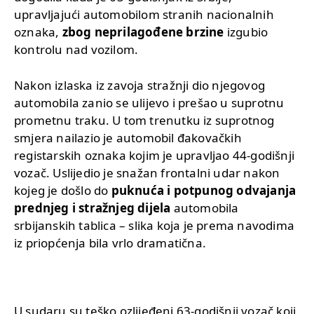
upravljajući automobilom stranih nacionalnih
oznaka,
zbog neprilagođene brzine
izgubio
kontrolu nad vozilom.
Nakon izlaska iz zavoja stražnji dio njegovog
automobila zanio se ulijevo i prešao u suprotnu
prometnu traku. U tom trenutku iz suprotnog
smjera nailazio je automobil đakovačkih
registarskih oznaka kojim je upravljao 44-godišnji
vozač. Uslijedio je snažan frontalni udar nakon
kojeg je došlo do
puknuća i potpunog odvajanja
prednjeg i stražnjeg dijela
automobila
srbijanskih tablica – slika koja je prema navodima
iz priopćenja bila vrlo dramatična.
U sudaru su teško ozlijeđeni 63-godišnji vozač koji