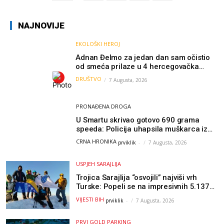
NAJNOVIJE
EKOLOŠKI HEROJ
Adnan Đelmo za jedan dan sam očistio
od smeća prilaze u 4 hercegovačka
grada: “Danas nisam čistio samo smeće,
DRUŠTVO
7 Augusta, 2026
čistio sam sliku o nama”
PRONAĐENA DROGA
U Smartu skrivao gotovo 690 grama
speeda: Policija uhapsila muškarca iz
Hercegovine
CRNA HRONIKA
prviklik
-
7 Augusta, 2026
USPJEH SARAJLIJA
Trojica Sarajlija “osvojili” najviši vrh
Turske: Popeli se na impresivnih 5.137
metara
VIJESTI BIH
prviklik
-
7 Augusta, 2026
PRVI GOLD PARKING