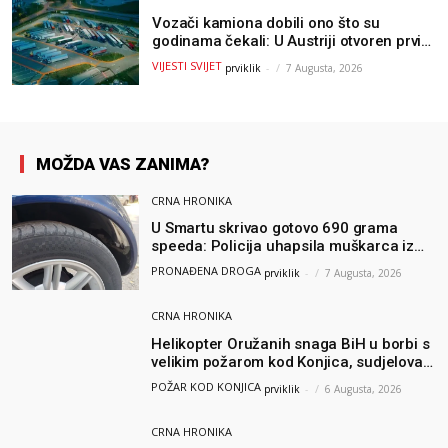
Vozači kamiona dobili ono što su
godinama čekali: U Austriji otvoren prvi
GOLD sigurni parking
VIJESTI SVIJET
prviklik
-
7 Augusta, 2026
MOŽDA VAS ZANIMA?
CRNA HRONIKA
U Smartu skrivao gotovo 690 grama
speeda: Policija uhapsila muškarca iz
Hercegovine
PRONAĐENA DROGA
prviklik
-
7 Augusta, 2026
CRNA HRONIKA
Helikopter Oružanih snaga BiH u borbi s
velikim požarom kod Konjica, sudjelovao
i Air Tractor
POŽAR KOD KONJICA
prviklik
-
6 Augusta, 2026
CRNA HRONIKA