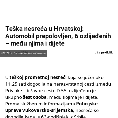
Teška nesreća u Hrvatskoj:
Automobil prepolovljen, 6 ozlijeđenih
– među njima i dijete
piše:
prviklik
26 Januara, 2026
FOTO: PU vukovarsko-srijemska
U
teškoj prometnoj nesreći
koja se jučer oko
11.25 sati dogodila na nerazvrstanoj cesti između
Privlake i državne ceste D-55, ozlijeđeno je
ukupno
šest osoba
, među kojima je i dijete.
Prema službenim informacijama
Policijske
uprave vukovarsko-srijemska
, nesreća se
dogodila kada je 63-godišnjak iz Srbije,