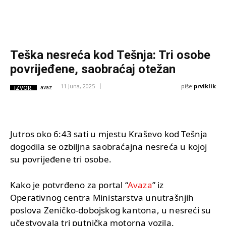
Teška nesreća kod Tešnja: Tri osobe
povrijeđene, saobraćaj otežan
piše:
prviklik
11 Juna, 2025
IZVOR:
avaz
Jutros oko 6:43 sati u mjestu Kraševo kod Tešnja
dogodila se ozbiljna saobraćajna nesreća u kojoj
su povrijeđene tri osobe.
Kako je potvrđeno za portal “
Avaza
” iz
Operativnog centra Ministarstva unutrašnjih
poslova Zeničko-dobojskog kantona, u nesreći su
učestvovala tri putnička motorna vozila.