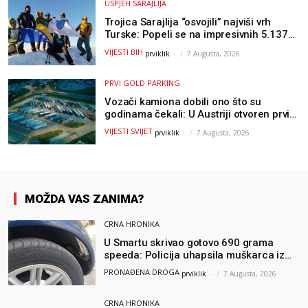
USPJEH SARAJLIJA
Trojica Sarajlija “osvojili” najviši vrh
Turske: Popeli se na impresivnih 5.137
metara
VIJESTI BIH
prviklik
-
7 Augusta, 2026
PRVI GOLD PARKING
Vozači kamiona dobili ono što su
godinama čekali: U Austriji otvoren prvi
GOLD sigurni parking
VIJESTI SVIJET
prviklik
-
7 Augusta, 2026
MOŽDA VAS ZANIMA?
CRNA HRONIKA
U Smartu skrivao gotovo 690 grama
speeda: Policija uhapsila muškarca iz
Hercegovine
PRONAĐENA DROGA
prviklik
-
7 Augusta, 2026
CRNA HRONIKA