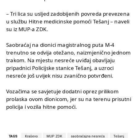
– Tri lica su usljed zadobijenih povreda prevezena
u službu Hitne medicinske pomoći Tešanj – naveli
su iz MUP-a ZDK.
Saobraćaj na dionici magistralnog puta M-4
trenutno se odvija otežano, naizmjenično jednom
trakom. Na mjestu nesreće uviđaj obavljaju
pripadnici Policijske stanice Tešanj, a uzroci
nesreće još uvijek nisu zvanično potvrđeni.
Vozačima se savjetuje dodatni oprez prilikom
prolaska ovom dionicom, jer su na terenu prisutni
policija i vozila hitne pomoći.
TAGS
Kraševo
MUP ZDK
saobraćajna nesreća
Tešanj