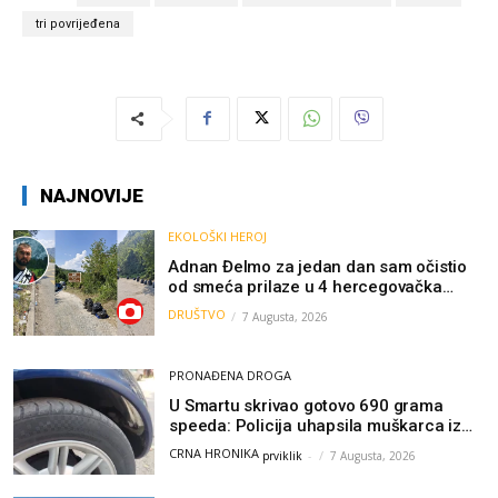
tri povrijeđena
NAJNOVIJE
EKOLOŠKI HEROJ
Adnan Đelmo za jedan dan sam očistio
od smeća prilaze u 4 hercegovačka
grada: “Danas nisam čistio samo smeće,
DRUŠTVO
7 Augusta, 2026
čistio sam sliku o nama”
PRONAĐENA DROGA
U Smartu skrivao gotovo 690 grama
speeda: Policija uhapsila muškarca iz
Hercegovine
CRNA HRONIKA
prviklik
-
7 Augusta, 2026