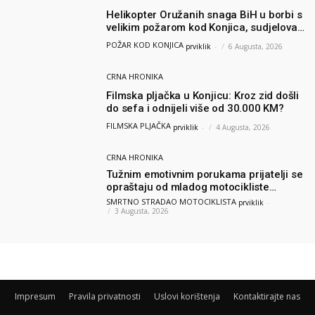
Helikopter Oružanih snaga BiH u borbi s
velikim požarom kod Konjica, sudjelovao
i Air Tractor
POŽAR KOD KONJICA
prviklik
-
6 Augusta, 2026
CRNA HRONIKA
Filmska pljačka u Konjicu: Kroz zid došli
do sefa i odnijeli više od 30.000 KM?
FILMSKA PLJAČKA
prviklik
-
4 Augusta, 2026
CRNA HRONIKA
Tužnim emotivnim porukama prijatelji se
opraštaju od mladog motocikliste
Husnije Porča
SMRTNO STRADAO MOTOCIKLISTA
prviklik
-
3 Augusta, 2026
Impresum
Pravila privatnosti
Uslovi korištenja
Kontaktirajte nas