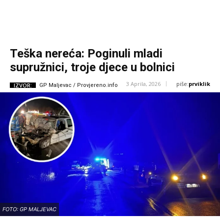
Teška nereća: Poginuli mladi
supružnici, troje djece u bolnici
piše:
prviklik
3 Aprila, 2026
IZVOR:
GP Maljevac / Provjereno.info
FOTO: GP MALJEVAC