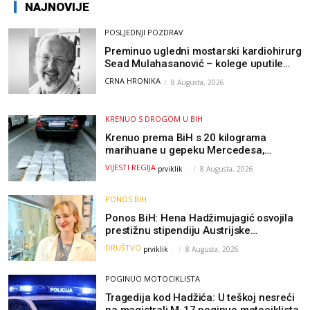
NAJNOVIJE
POSLJEDNJI POZDRAV
Preminuo ugledni mostarski kardiohirurg
Sead Mulahasanović – kolege uputile
emotivnu oproštajnu poruku
CRNA HRONIKA
8 Augusta, 2026
KRENUO S DROGOM U BIH
Krenuo prema BiH s 20 kilograma
marihuane u gepeku Mercedesa,
policija ga uhapsila na granici
VIJESTI REGIJA
prviklik
-
8 Augusta, 2026
PONOS BIH
Ponos BiH: Hena Hadžimujagić osvojila
prestižnu stipendiju Austrijske
akademije nauka, njeno istraživanje
DRUŠTVO
prviklik
-
8 Augusta, 2026
moglo bi pomoći djeci širom svijeta
POGINUO MOTOCIKLISTA
Tragedija kod Hadžića: U teškoj nesreći