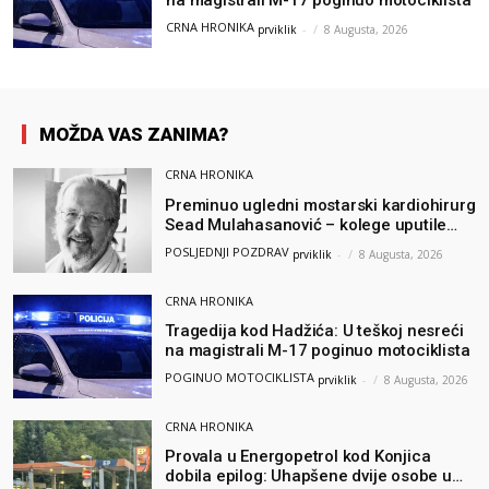
na magistrali M-17 poginuo motociklista
CRNA HRONIKA
prviklik
-
8 Augusta, 2026
MOŽDA VAS ZANIMA?
CRNA HRONIKA
Preminuo ugledni mostarski kardiohirurg
Sead Mulahasanović – kolege uputile
emotivnu oproštajnu poruku
POSLJEDNJI POZDRAV
prviklik
-
8 Augusta, 2026
CRNA HRONIKA
Tragedija kod Hadžića: U teškoj nesreći
na magistrali M-17 poginuo motociklista
POGINUO MOTOCIKLISTA
prviklik
-
8 Augusta, 2026
CRNA HRONIKA
Provala u Energopetrol kod Konjica
dobila epilog: Uhapšene dvije osobe u