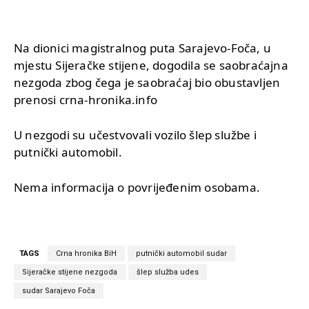
Na dionici magistralnog puta Sarajevo-Foča, u
mjestu Sijeračke stijene, dogodila se saobraćajna
nezgoda zbog čega je saobraćaj bio obustavljen
prenosi crna-hronika.info
U nezgodi su učestvovali vozilo šlep službe i
putnički automobil.
Nema informacija o povrijeđenim osobama.
TAGS
Crna hronika BiH
putnički automobil sudar
Sijeračke stijene nezgoda
šlep služba udes
sudar Sarajevo Foča