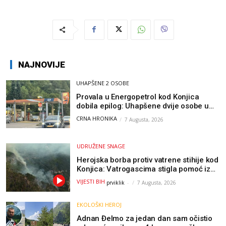
NAJNOVIJE
UHAPŠENE 2 OSOBE
Provala u Energopetrol kod Konjica
dobila epilog: Uhapšene dvije osobe u
Čapljini i Jablanici
CRNA HRONIKA
7 Augusta, 2026
UDRUŽENE SNAGE
Herojska borba protiv vatrene stihije kod
Konjica: Vatrogascima stigla pomoć iz
Sarajeva, helikopteri i Air Tractori
VIJESTI BIH
prviklik
-
7 Augusta, 2026
udružili snage
EKOLOŠKI HEROJ
Adnan Đelmo za jedan dan sam očistio