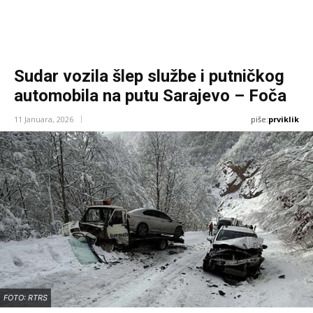
Sudar vozila šlep službe i putničkog
automobila na putu Sarajevo – Foča
piše:
prviklik
11 Januara, 2026
FOTO: RTRS