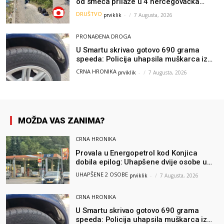
od smeća prilaze u 4 hercegovačka
grada: “Danas nisam čistio samo smeće,
DRUŠTVO
prviklik
-
7 Augusta, 2026
čistio sam sliku o nama”
PRONAĐENA DROGA
U Smartu skrivao gotovo 690 grama
speeda: Policija uhapsila muškarca iz
Hercegovine
CRNA HRONIKA
prviklik
-
7 Augusta, 2026
MOŽDA VAS ZANIMA?
CRNA HRONIKA
Provala u Energopetrol kod Konjica
dobila epilog: Uhapšene dvije osobe u
Čapljini i Jablanici
UHAPŠENE 2 OSOBE
prviklik
-
7 Augusta, 2026
CRNA HRONIKA
U Smartu skrivao gotovo 690 grama
speeda: Policija uhapsila muškarca iz