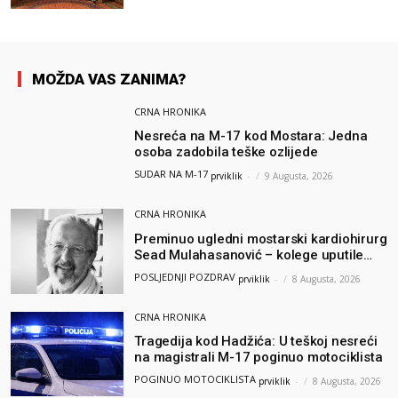
postao član komiteta Međunarodne
olimpijade iz...
MOŽDA VAS ZANIMA?
CRNA HRONIKA
Nesreća na M-17 kod Mostara: Jedna
osoba zadobila teške ozlijede
SUDAR NA M-17
prviklik
-
9 Augusta, 2026
CRNA HRONIKA
Preminuo ugledni mostarski kardiohirurg
Sead Mulahasanović – kolege uputile
emotivnu oproštajnu poruku
POSLJEDNJI POZDRAV
prviklik
-
8 Augusta, 2026
CRNA HRONIKA
Tragedija kod Hadžića: U teškoj nesreći
na magistrali M-17 poginuo motociklista
POGINUO MOTOCIKLISTA
prviklik
-
8 Augusta, 2026