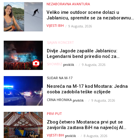
NEZABORAVNA AVANTURA
Veliko ime outdoor scene dolazi u
Jablanicu, spremite se za nezaboravnu
avanturu (VIDEO) !
VIJESTI BIH
9 Augusta, 2026
SJAJAN KONCERT
Divlje Jagode zapalile Jablanicu:
Legendarni bend priredio noć za
pamćenje
SHOWBIZ
prviklik
-
9 Augusta, 2026
SUDAR NA M-17
Nesreća na M-17 kod Mostara: Jedna
osoba zadobila teške ozlijede
CRNA HRONIKA
prviklik
-
9 Augusta, 2026
PRVI PUT
Zbog četvero Mostaraca prvi put se
zavijorila zastava BiH na najvećoj AI
olimpijadi, a sada je njihov mentor
VIJESTI BIH
prviklik
-
8 Augusta, 2026