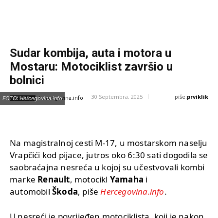
Sudar kombija, auta i motora u
Mostaru: Motociklist završio u
bolnici
piše:
prviklik
30 Septembra, 2025
IZVOR:
FOTO: Hercegovina.info
hercegovina.info
Na magistralnoj cesti M-17, u mostarskom naselju
Vrapčići kod pijace, jutros oko 6:30 sati dogodila se
saobraćajna nesreća u kojoj su učestvovali kombi
marke
Renault
, motocikl
Yamaha
i
automobil
Škoda
, piše
Hercegovina.info
.
U nesreći je povrijeđen motociklista, koji je nakon