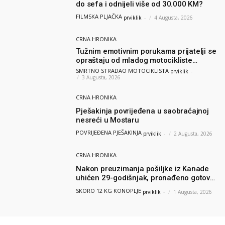
do sefa i odnijeli više od 30.000 KM?
FILMSKA PLJAČKA
prviklik
-
4 Augusta, 2026
CRNA HRONIKA
Tužnim emotivnim porukama prijatelji se
opraštaju od mladog motocikliste
Husnije Porča
SMRTNO STRADAO MOTOCIKLISTA
prviklik
-
3 Augusta, 2026
CRNA HRONIKA
Pješakinja povrijeđena u saobraćajnoj
nesreći u Mostaru
POVRIJEĐENA PJEŠAKINJA
prviklik
-
2 Augusta, 2026
CRNA HRONIKA
Nakon preuzimanja pošiljke iz Kanade
uhićen 29-godišnjak, pronađeno gotovo
12 kilograma konoplje
SKORO 12 KG KONOPLJE
prviklik
-
1 Augusta, 2026