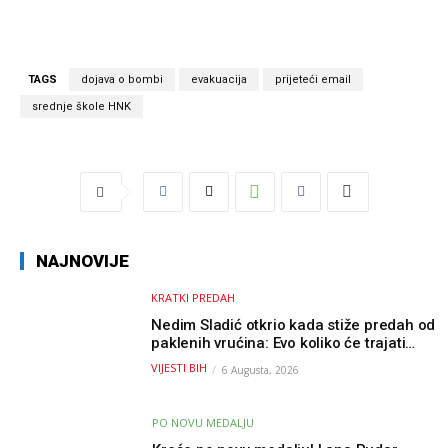
TAGS
dojava o bombi
evakuacija
prijeteći email
srednje škole HNK
NAJNOVIJE
KRATKI PREDAH
Nedim Sladić otkrio kada stiže predah od
paklenih vrućina: Evo koliko će trajati
osvježenje u BiH
VIJESTI BIH
6 Augusta, 2026
PO NOVU MEDALJU