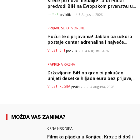
Kreće po novu medalju! Lana Pudar
predvodi BiH na Evropskom prvenstvu u
Parizu
SPORT
prviklik
-
6 Augusta, 2026
PRIJAVE SU OTVORENE!
Požurite s prijavama! Jablanica uskoro
postaje centar adrenalina i najveće
outdoor avanture ovog ljeta
VIJESTI BIH
prviklik
-
4 Augusta, 2026
PAPRENA KAZNA
Državljanin BiH na granici pokušao
unijeti desetke hiljada eura bez prijave,
uslijedila “paprena” kazna
VIJESTI REGIJA
prviklik
-
4 Augusta, 2026
MOŽDA VAS ZANIMA?
CRNA HRONIKA
Filmska pljačka u Konjicu: Kroz zid došli