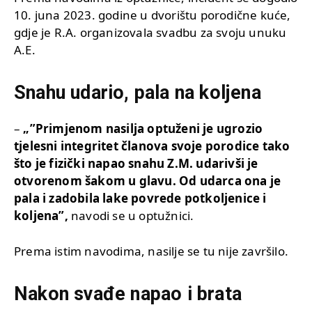
10. juna 2023. godine u dvorištu porodične kuće,
gdje je R.A. organizovala svadbu za svoju unuku
A.E.
Snahu udario, pala na koljena
–
„”Primjenom nasilja optuženi je ugrozio
tjelesni integritet članova svoje porodice tako
što je fizički napao snahu Z.M. udarivši je
otvorenom šakom u glavu. Od udarca ona je
pala i zadobila lake povrede potkoljenice i
koljena”,
navodi se u optužnici.
Prema istim navodima, nasilje se tu nije završilo.
Nakon svađe napao i brata