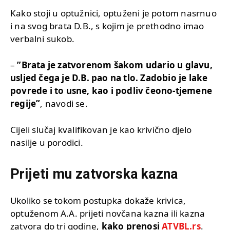
Kako stoji u optužnici, optuženi je potom nasrnuo
i na svog brata D.B., s kojim je prethodno imao
verbalni sukob.
–
”Brata je zatvorenom šakom udario u glavu,
usljed čega je D.B. pao na tlo. Zadobio je lake
povrede i to usne, kao i podliv čeono-tjemene
regije”
, navodi se.
Cijeli slučaj kvalifikovan je kao krivično djelo
nasilje u porodici.
Prijeti mu zatvorska kazna
Ukoliko se tokom postupka dokaže krivica,
optuženom A.A. prijeti novčana kazna ili kazna
zatvora do tri godine,
kako prenosi
ATVBL.rs
.