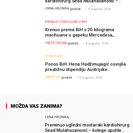
kardiohirurg Sead Mulahasanović –
kolege uputile emotivnu oproštajnu
CRNA HRONIKA
prviklik
-
8 Augusta, 2026
poruku
KRENUO S DROGOM U BIH
Krenuo prema BiH s 20 kilograma
marihuane u gepeku Mercedesa,
policija ga uhapsila na granici
VIJESTI REGIJA
prviklik
-
8 Augusta, 2026
PONOS BIH
Ponos BiH: Hena Hadžimujagić osvojila
prestižnu stipendiju Austrijske
akademije nauka, njeno istraživanje
DRUŠTVO
prviklik
-
8 Augusta, 2026
moglo bi pomoći djeci širom svijeta
MOŽDA VAS ZANIMA?
CRNA HRONIKA
Preminuo ugledni mostarski kardiohirurg
Sead Mulahasanović – kolege uputile