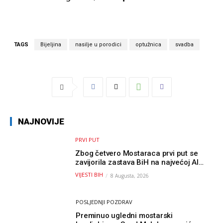
TAGS
Bijeljina
nasilje u porodici
optužnica
svadba
NAJNOVIJE
PRVI PUT
Zbog četvero Mostaraca prvi put se
zavijorila zastava BiH na najvećoj AI
olimpijadi, a sada je njihov mentor
VIJESTI BIH
8 Augusta, 2026
postao član komiteta Međunarodne
olimpijade iz...
POSLJEDNJI POZDRAV
Preminuo ugledni mostarski