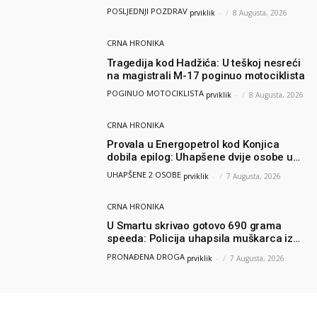
emotivnu oproštajnu poruku
POSLJEDNJI POZDRAV
prviklik
-
8 Augusta, 2026
CRNA HRONIKA
Tragedija kod Hadžića: U teškoj nesreći
na magistrali M-17 poginuo motociklista
POGINUO MOTOCIKLISTA
prviklik
-
8 Augusta, 2026
CRNA HRONIKA
Provala u Energopetrol kod Konjica
dobila epilog: Uhapšene dvije osobe u
Čapljini i Jablanici
UHAPŠENE 2 OSOBE
prviklik
-
7 Augusta, 2026
CRNA HRONIKA
U Smartu skrivao gotovo 690 grama
speeda: Policija uhapsila muškarca iz
Hercegovine
PRONAĐENA DROGA
prviklik
-
7 Augusta, 2026