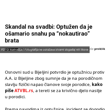
Skandal na svadbi: Optužen da je
ošamario snahu pa “nokautirao”
brata
piše:
prviklik
17 Aprila, 2026
IZVOR:
FOTO: Ilustracija / Fotografija ne odražava stvarni događaj niti likove
ATVBL.RS
Osnovni sud u Bijeljini potvrdio je optužnicu protiv
A.A. iz Bijeljine zbog sumnje da je na porodičnom
slavlju fizički napao članove svoje porodice,
kako
piše
ATVBL.rs
, a tereti se za krivično djelo nasilje
u porodici.
Prema navodima iz optužnice, incident se dogodio