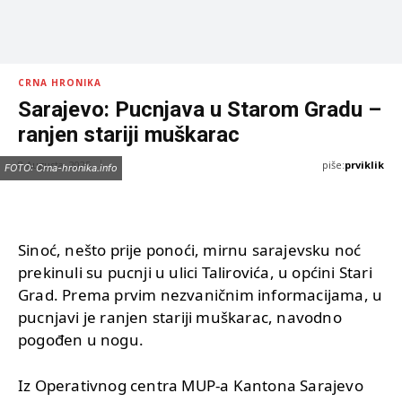
CRNA HRONIKA
Sarajevo: Pucnjava u Starom Gradu –
ranjen stariji muškarac
piše:
prviklik
8 Augusta, 2025
FOTO: Crna-hronika.info
Sinoć, nešto prije ponoći, mirnu sarajevsku noć
prekinuli su pucnji u ulici Talirovića, u općini Stari
Grad. Prema prvim nezvaničnim informacijama, u
pucnjavi je ranjen stariji muškarac, navodno
pogođen u nogu.
Iz Operativnog centra MUP-a Kantona Sarajevo