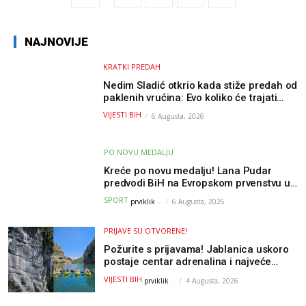
NAJNOVIJE
KRATKI PREDAH
Nedim Sladić otkrio kada stiže predah od
paklenih vrućina: Evo koliko će trajati
osvježenje u BiH
VIJESTI BIH
6 Augusta, 2026
PO NOVU MEDALJU
Kreće po novu medalju! Lana Pudar
predvodi BiH na Evropskom prvenstvu u
Parizu
SPORT
prviklik
-
6 Augusta, 2026
PRIJAVE SU OTVORENE!
Požurite s prijavama! Jablanica uskoro
postaje centar adrenalina i najveće
outdoor avanture ovog ljeta
VIJESTI BIH
prviklik
-
4 Augusta, 2026