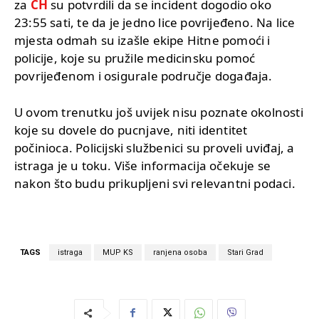
za
CH
su potvrdili da se incident dogodio oko
23:55 sati, te da je jedno lice povrijeđeno. Na lice
mjesta odmah su izašle ekipe Hitne pomoći i
policije, koje su pružile medicinsku pomoć
povrijeđenom i osigurale područje događaja.
U ovom trenutku još uvijek nisu poznate okolnosti
koje su dovele do pucnjave, niti identitet
počinioca. Policijski službenici su proveli uviđaj, a
istraga je u toku. Više informacija očekuje se
nakon što budu prikupljeni svi relevantni podaci.
TAGS
istraga
MUP KS
ranjena osoba
Stari Grad