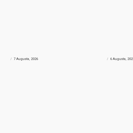
NA DROGA
POŽAR KOD KONJICA
rtu skrivao gotovo 690 grama
Helikopter Oružanih sn
: Policija uhapsila muškarca iz
velikim požarom kod Ko
govine
sudjelovao i Air Tracto
ONIKA
7 Augusta, 2026
CRNA HRONIKA
6 Augusta, 202