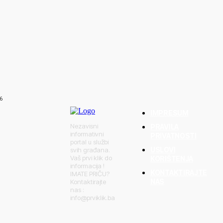
aga BiH u borbi s
njica,
r
6
IMPRESUM
Nezavisni
PRAVILA
informativni
PRIVATNOSTI
portal u službi
USLOVI
svih građana.
Vaš prvi klik do
KORIŠTENJA
informacija !
KONTAKTIRAJTE
IMATE PRIČU?
NAS
Kontaktirajte
nas :
info@prviklik.ba