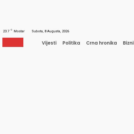
Obnavljanje šifre
Obnovite vašu lozinku
Vaš e-mail
Lozinka će vam biti poslana e-mailom.
C
23.7
Mostar
Subota, 8 Augusta, 2026
Vijesti
Politika
Crna hronika
Bizn