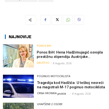
NAJNOVIJE
PONOS BIH
Ponos BiH: Hena Hadžimujagić osvojila
prestižnu stipendiju Austrijske
akademije nauka, njeno istraživanje
DRUŠTVO
8 Augusta, 2026
moglo bi pomoći djeci širom svijeta
POGINUO MOTOCIKLISTA
Tragedija kod Hadžića: U teškoj nesreći
na magistrali M-17 poginuo motociklista
CRNA HRONIKA
prviklik
-
8 Augusta, 2026
UHAPŠENE 2 OSOBE