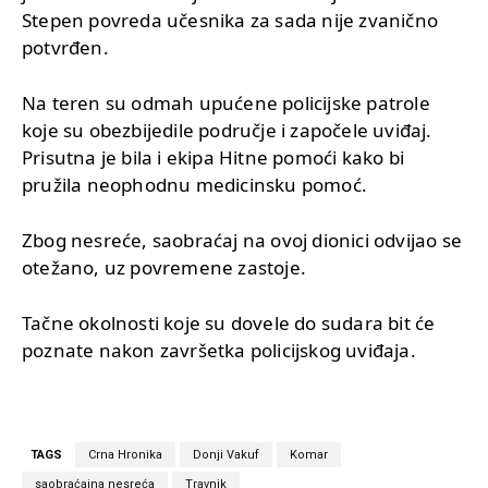
Stepen povreda učesnika za sada nije zvanično
potvrđen.
Na teren su odmah upućene policijske patrole
koje su obezbijedile područje i započele uviđaj.
Prisutna je bila i ekipa Hitne pomoći kako bi
pružila neophodnu medicinsku pomoć.
Zbog nesreće, saobraćaj na ovoj dionici odvijao se
otežano, uz povremene zastoje.
Tačne okolnosti koje su dovele do sudara bit će
poznate nakon završetka policijskog uviđaja.
TAGS
Crna Hronika
Donji Vakuf
Komar
saobraćajna nesreća
Travnik