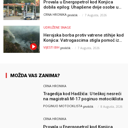
Provala u Energopetrol kod Konjica
dobila epilog: Uhapšene dvije osobe u
Čapljini i Jablanici
CRNA HRONIKA
prviklik
-
7 Augusta, 2026
UDRUŽENE SNAGE
Herojska borba protiv vatrene stihije kod
Konjica: Vatrogascima stigla pomoć iz
Sarajeva, helikopteri i Air Tractori
VIJESTI BIH
prviklik
-
7 Augusta, 2026
udružili snage
MOŽDA VAS ZANIMA?
CRNA HRONIKA
Tragedija kod Hadžića: U teškoj nesreći
na magistrali M-17 poginuo motociklista
POGINUO MOTOCIKLISTA
prviklik
-
8 Augusta, 2026
CRNA HRONIKA
Provala u Energopetrol kod Konjica