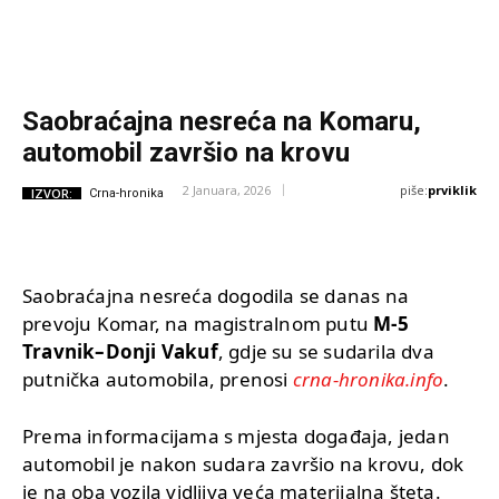
Saobraćajna nesreća na Komaru,
automobil završio na krovu
piše:
prviklik
2 Januara, 2026
IZVOR:
Crna-hronika
Saobraćajna nesreća dogodila se danas na
prevoju Komar, na magistralnom putu
M-5
Travnik–Donji Vakuf
, gdje su se sudarila dva
putnička automobila, prenosi
crna-hronika.info
.
Prema informacijama s mjesta događaja, jedan
automobil je nakon sudara završio na krovu, dok
je na oba vozila vidljiva veća materijalna šteta.