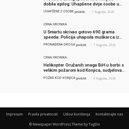
dobila epilog: Uhapšene dvije osobe u
Čapljini i Jablanici
UHAPŠENE 2 OSOBE
prviklik
-
7 Augusta, 2026
CRNA HRONIKA
U Smartu skrivao gotovo 690 grama
speeda: Policija uhapsila muškarca iz
Hercegovine
PRONAĐENA DROGA
prviklik
-
7 Augusta, 2026
CRNA HRONIKA
Helikopter Oružanih snaga BiH u borbi s
velikim požarom kod Konjica, sudjelovao
i Air Tractor
POŽAR KOD KONJICA
prviklik
-
6 Augusta, 2026
Impresum
Pravila privatnosti
Uslovi korištenja
Kontaktirajte nas
© Newspaper WordPress Theme by TagDiv