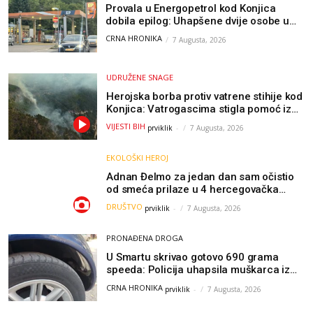
Provala u Energopetrol kod Konjica
dobila epilog: Uhapšene dvije osobe u
Čapljini i Jablanici
CRNA HRONIKA
7 Augusta, 2026
UDRUŽENE SNAGE
Herojska borba protiv vatrene stihije kod
Konjica: Vatrogascima stigla pomoć iz
Sarajeva, helikopteri i Air Tractori
VIJESTI BIH
prviklik
-
7 Augusta, 2026
udružili snage
EKOLOŠKI HEROJ
Adnan Đelmo za jedan dan sam očistio
od smeća prilaze u 4 hercegovačka
grada: “Danas nisam čistio samo smeće,
DRUŠTVO
prviklik
-
7 Augusta, 2026
čistio sam sliku o nama”
PRONAĐENA DROGA
U Smartu skrivao gotovo 690 grama
speeda: Policija uhapsila muškarca iz
Hercegovine
CRNA HRONIKA
prviklik
-
7 Augusta, 2026