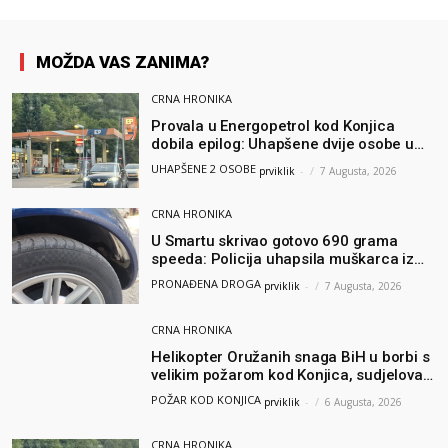
MOŽDA VAS ZANIMA?
CRNA HRONIKA
Provala u Energopetrol kod Konjica
dobila epilog: Uhapšene dvije osobe u
Čapljini i Jablanici
UHAPŠENE 2 OSOBE
prviklik
-
7 Augusta, 2026
CRNA HRONIKA
U Smartu skrivao gotovo 690 grama
speeda: Policija uhapsila muškarca iz
Hercegovine
PRONAĐENA DROGA
prviklik
-
7 Augusta, 2026
CRNA HRONIKA
Helikopter Oružanih snaga BiH u borbi s
velikim požarom kod Konjica, sudjelovao
i Air Tractor
POŽAR KOD KONJICA
prviklik
-
6 Augusta, 2026
CRNA HRONIKA