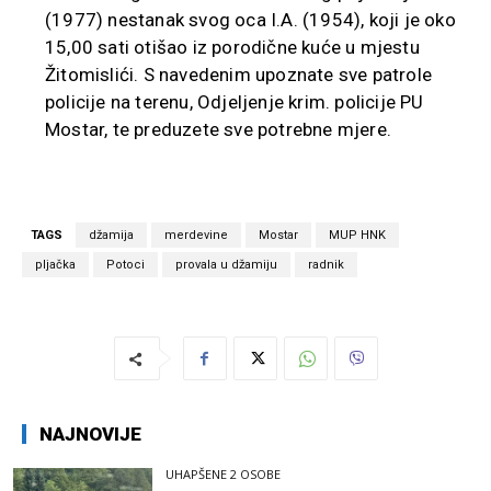
(1977) nestanak svog oca I.A. (1954), koji je oko
15,00 sati otišao iz porodične kuće u mjestu
Žitomislići. S navedenim upoznate sve patrole
policije na terenu, Odjeljenje krim. policije PU
Mostar, te preduzete sve potrebne mjere.
TAGS
džamija
merdevine
Mostar
MUP HNK
pljačka
Potoci
provala u džamiju
radnik
NAJNOVIJE
UHAPŠENE 2 OSOBE