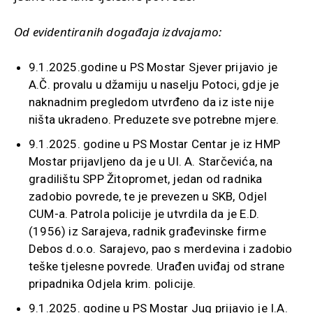
Od evidentiranih događaja izdvajamo:
9.1.2025.godine u PS Mostar Sjever prijavio je
A.Č. provalu u džamiju u naselju Potoci, gdje je
naknadnim pregledom utvrđeno da iz iste nije
ništa ukradeno. Preduzete sve potrebne mjere.
9.1.2025. godine u PS Mostar Centar je iz HMP
Mostar prijavljeno da je u Ul. A. Starčevića, na
gradilištu SPP Žitopromet, jedan od radnika
zadobio povrede, te je prevezen u SKB, Odjel
CUM-a. Patrola policije je utvrdila da je E.D.
(1956) iz Sarajeva, radnik građevinske firme
Debos d.o.o. Sarajevo, pao s merdevina i zadobio
teške tjelesne povrede. Urađen uviđaj od strane
pripadnika Odjela krim. policije.
9.1.2025. godine u PS Mostar Jug prijavio je I.A.