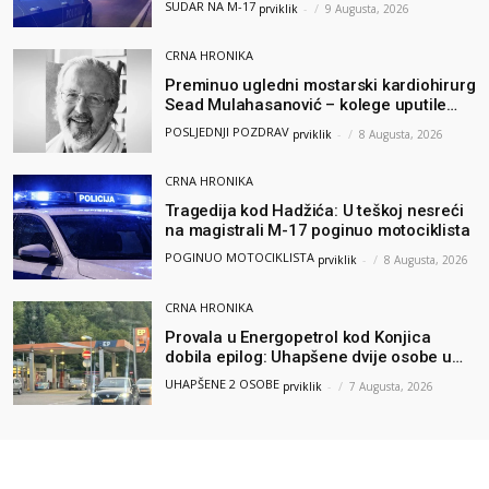
SUDAR NA M-17
prviklik
-
9 Augusta, 2026
CRNA HRONIKA
Preminuo ugledni mostarski kardiohirurg
Sead Mulahasanović – kolege uputile
emotivnu oproštajnu poruku
POSLJEDNJI POZDRAV
prviklik
-
8 Augusta, 2026
CRNA HRONIKA
Tragedija kod Hadžića: U teškoj nesreći
na magistrali M-17 poginuo motociklista
POGINUO MOTOCIKLISTA
prviklik
-
8 Augusta, 2026
CRNA HRONIKA
Provala u Energopetrol kod Konjica
dobila epilog: Uhapšene dvije osobe u
Čapljini i Jablanici
UHAPŠENE 2 OSOBE
prviklik
-
7 Augusta, 2026