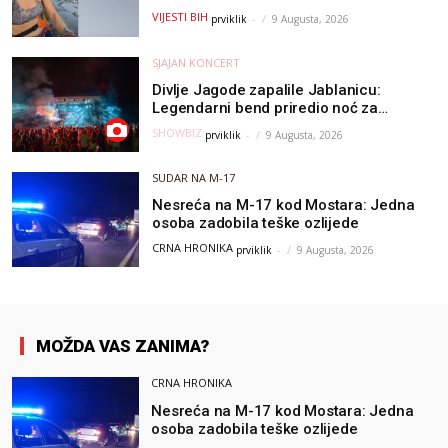
avanturu (VIDEO) !
VIJESTI BIH
prviklik
-
9 Augusta, 2026
SJAJAN KONCERT
Divlje Jagode zapalile Jablanicu:
Legendarni bend priredio noć za
pamćenje
SHOWBIZ
prviklik
-
9 Augusta, 2026
SUDAR NA M-17
Nesreća na M-17 kod Mostara: Jedna
osoba zadobila teške ozlijede
CRNA HRONIKA
prviklik
-
9 Augusta, 2026
MOŽDA VAS ZANIMA?
CRNA HRONIKA
Nesreća na M-17 kod Mostara: Jedna
osoba zadobila teške ozlijede