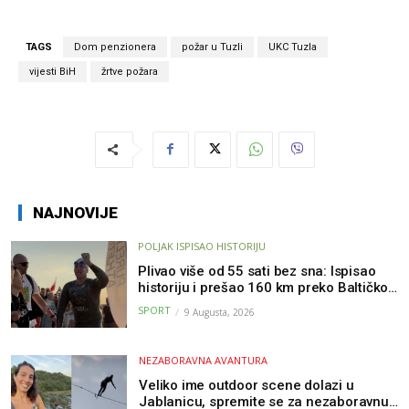
TAGS
Dom penzionera
požar u Tuzli
UKC Tuzla
vijesti BiH
žrtve požara
NAJNOVIJE
POLJAK ISPISAO HISTORIJU
Plivao više od 55 sati bez sna: Ispisao
historiju i prešao 160 km preko Baltičkog
mora – a podvig posvetio djeci oboljeloj
SPORT
9 Augusta, 2026
od raka
NEZABORAVNA AVANTURA
Veliko ime outdoor scene dolazi u
Jablanicu, spremite se za nezaboravnu