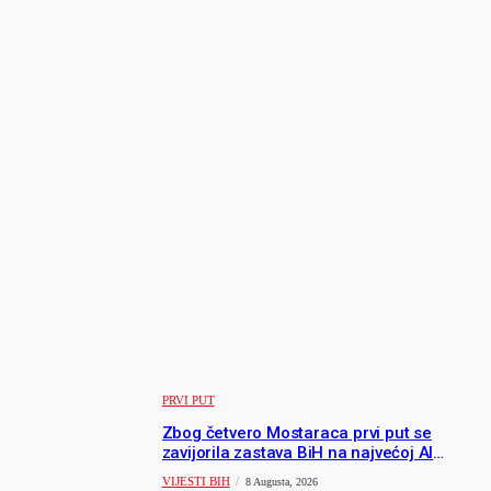
inspirisala hiljade ljudi, ostavljajući iza sebe trag
hrabrosti i ljudskosti. Majina porodica, prijatelji i svi
koji su je poznavali nose neizrecivu bol, ali i ponos na
njenu veličinu i borbu.
Neka joj je vječni mir.
TAGS
Derventa
Humanitas
karcinom želuca
Maja Glišić
tuga
NAJNOVIJE
PRVI PUT
Zbog četvero Mostaraca prvi put se
zavijorila zastava BiH na najvećoj AI
olimpijadi, a sada je njihov mentor postao
VIJESTI BIH
8 Augusta, 2026