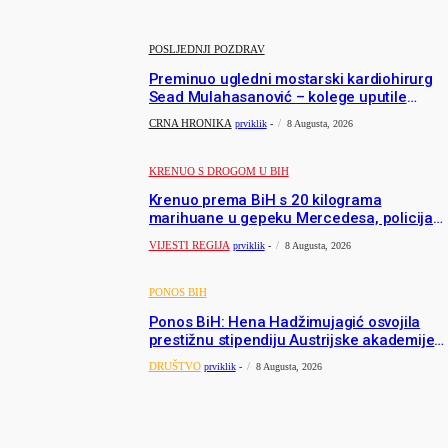
član komiteta Međunarodne olimpijade iz...
POSLJEDNJI POZDRAV
Preminuo ugledni mostarski kardiohirurg
Sead Mulahasanović – kolege uputile
emotivnu oproštajnu poruku
CRNA HRONIKA
prviklik
-
8 Augusta, 2026
KRENUO S DROGOM U BIH
Krenuo prema BiH s 20 kilograma
marihuane u gepeku Mercedesa, policija
ga uhapsila na granici
VIJESTI REGIJA
prviklik
-
8 Augusta, 2026
PONOS BIH
Ponos BiH: Hena Hadžimujagić osvojila
prestižnu stipendiju Austrijske akademije
nauka, njeno istraživanje moglo bi pomoći
DRUŠTVO
prviklik
-
8 Augusta, 2026
djeci širom svijeta