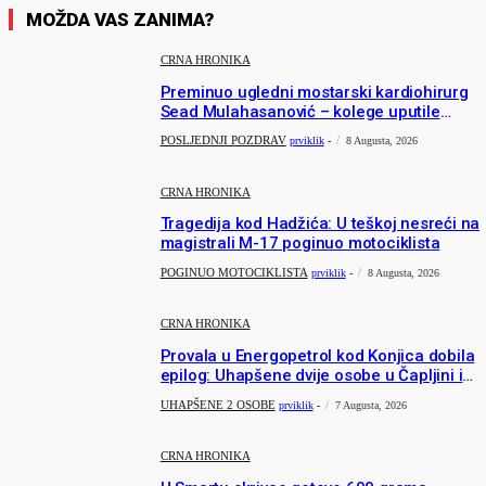
MOŽDA VAS ZANIMA?
CRNA HRONIKA
Preminuo ugledni mostarski kardiohirurg
Sead Mulahasanović – kolege uputile
emotivnu oproštajnu poruku
POSLJEDNJI POZDRAV
prviklik
-
8 Augusta, 2026
CRNA HRONIKA
Tragedija kod Hadžića: U teškoj nesreći na
magistrali M-17 poginuo motociklista
POGINUO MOTOCIKLISTA
prviklik
-
8 Augusta, 2026
CRNA HRONIKA
Provala u Energopetrol kod Konjica dobila
epilog: Uhapšene dvije osobe u Čapljini i
Jablanici
UHAPŠENE 2 OSOBE
prviklik
-
7 Augusta, 2026
CRNA HRONIKA