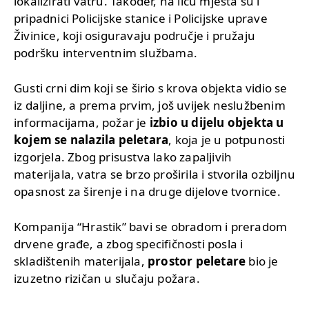
lokalizirati vatru. Također, na licu mjesta su i
pripadnici Policijske stanice i Policijske uprave
Živinice, koji osiguravaju područje i pružaju
podršku interventnim službama.
Gusti crni dim koji se širio s krova objekta vidio se
iz daljine, a prema prvim, još uvijek neslužbenim
informacijama, požar je
izbio u dijelu objekta u
kojem se nalazila peletara
, koja je u potpunosti
izgorjela. Zbog prisustva lako zapaljivih
materijala, vatra se brzo proširila i stvorila ozbiljnu
opasnost za širenje i na druge dijelove tvornice.
Kompanija “Hrastik” bavi se obradom i preradom
drvene građe, a zbog specifičnosti posla i
skladištenih materijala,
prostor peletare
bio je
izuzetno rizičan u slučaju požara.