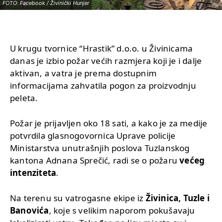
FOTO: Facebook / Živinički Hunjer
U krugu tvornice “Hrastik” d.o.o. u Živinicama
danas je izbio požar većih razmjera koji je i dalje
aktivan, a vatra je prema dostupnim
informacijama zahvatila pogon za proizvodnju
peleta.
Požar je prijavljen oko 18 sati, a kako je za medije
potvrdila glasnogovornica Uprave policije
Ministarstva unutrašnjih poslova Tuzlanskog
kantona Adnana Sprečić, radi se o požaru
većeg
intenziteta
.
Na terenu su vatrogasne ekipe iz
Živinica, Tuzle i
Banovića
, koje s velikim naporom pokušavaju