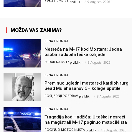
CRNA HRONIKA
prviklik
-
9 Augusta, 2026
MOŽDA VAS ZANIMA?
CRNA HRONIKA
Nesreća na M-17 kod Mostara: Jedna
osoba zadobila teške ozlijede
SUDAR NA M-17
prviklik
-
9 Augusta, 2026
CRNA HRONIKA
Preminuo ugledni mostarski kardiohirurg
Sead Mulahasanović – kolege uputile
emotivnu oproštajnu poruku
POSLJEDNJI POZDRAV
prviklik
-
8 Augusta, 2026
CRNA HRONIKA
Tragedija kod Hadžića: U teškoj nesreći
na magistrali M-17 poginuo motociklista
POGINUO MOTOCIKLISTA
prviklik
-
8 Augusta, 2026