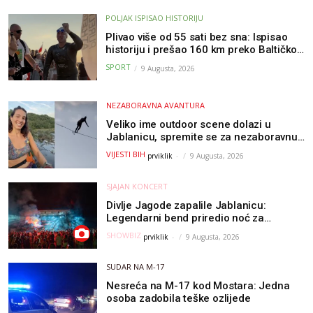
POLJAK ISPISAO HISTORIJU
Plivao više od 55 sati bez sna: Ispisao
historiju i prešao 160 km preko Baltičkog
mora – a podvig posvetio djeci oboljeloj
SPORT
9 Augusta, 2026
od raka
NEZABORAVNA AVANTURA
Veliko ime outdoor scene dolazi u
Jablanicu, spremite se za nezaboravnu
avanturu (VIDEO) !
VIJESTI BIH
prviklik
-
9 Augusta, 2026
SJAJAN KONCERT
Divlje Jagode zapalile Jablanicu:
Legendarni bend priredio noć za
pamćenje
SHOWBIZ
prviklik
-
9 Augusta, 2026
SUDAR NA M-17
Nesreća na M-17 kod Mostara: Jedna
osoba zadobila teške ozlijede